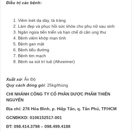
Điều trị các bệnh:
Viêm loét dạ dày, tá tràng
Làm đẹp và phục hồi sức khỏe cho phụ nữ sau sinh
Ngăn ngừa tiến triển và hạn chế di căn ung thư
Bệnh viêm khớp mạn tính
Bệnh gan mật
Bệnh tiểu đường
Bệnh tim mạch
Bệnh sa sút trí tuệ (Alhzeimer)
Xuất xứ
: Ấn Độ
Quy cách đóng gói
: 25kg/thùng
CHI NHÁNH CÔNG TY CỔ PHẦN DƯỢC PHẨM THIÊN
NGUYÊN
Địa chỉ: 276 Hòa Bình, p. Hiệp Tân, q. Tân Phú, TP.HCM
GCNĐKKD: 0106152517-001
ĐT: 098.414.3798 – 098.499.4188