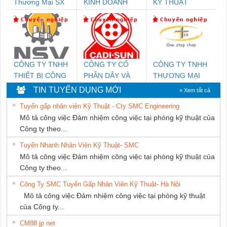
Thương Mại SX
KINH DOANH
KỸ THUẬT
Ba Miền
DỊCH VỤ XNK
KTECH VIỆT
PHƯƠNG NAM
NAM
CÔNG TY TNHH
CÔNG TY CỔ
CÔNG TY TNHH
THIẾT BỊ CÔNG
PHẦN DÂY VÀ
THƯƠNG MẠI
NGHIỆP NIHON
CÁP ĐIỆN
THIÊN ÂN VIỆT
TIN TUYỂN DỤNG MỚI
» Xem tất cả
SETSUBI VIỆT
THƯỢNG ĐÌNH
NAM
Tuyển gấp nhân viên Kỹ Thuật - Cty SMC Engineering
NAM
Mô tả công việc Đảm nhiệm công việc tại phòng kỹ thuật của
Công ty theo...
Tuyển Nhanh Nhân Viên Kỹ Thuật- SMC
Mô tả công việc Đảm nhiệm công việc tại phòng kỹ thuật của
Công ty theo...
Công Ty SMC Tuyển Gấp Nhân Viên Kỹ Thuật- Hà Nội
Mô tả công việc Đảm nhiệm công việc tại phòng kỹ thuật
của Công ty...
CM88 jp net