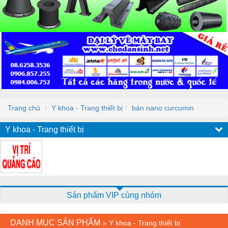
Trang chủ
Y khoa - Trang thiết bị
bán nano curcumin
Y khoa - Trang thiết bị
Sản phẩm VIP cùng nhóm
DANH MỤC SẢN PHẨM
»
Y khoa - Trang thiết bị