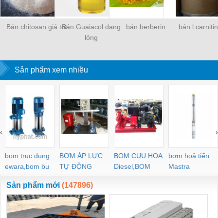
Bán chitosan giá tốt
Bán Guaiacol dạng
bán berberin
bán l carniti
lỏng
Sản phẩm xem nhiều
‹
›
bom truc dung
BƠM ÁP LỰC
BOM CUU HOA
bơm hoả tiển
ewara,bom bu
TỰ ĐỘNG
Diesel,BOM
Mastra
ewara
CHUA CHAY
Sản phẩm mới
(147896)