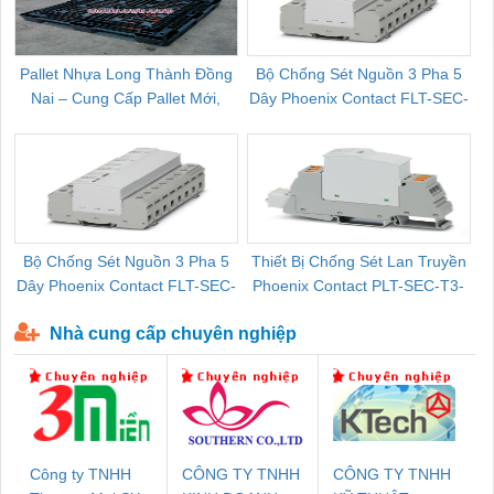
Pallet Nhựa Long Thành Đồng
Bộ Chống Sét Nguồn 3 Pha 5
Nai – Cung Cấp Pallet Mới,
Dây Phoenix Contact FLT-SEC-
C
Pallet Cũ Giá Tốt
P-T1-3S-264/50-FM - 2909589
Bộ Chống Sét Nguồn 3 Pha 5
Thiết Bị Chống Sét Lan Truyền
B
Dây Phoenix Contact FLT-SEC-
Phoenix Contact PLT-SEC-T3-
P-T1-3S-440/35-FM - 2908264
230-FM-PT - 2907928
Nhà cung cấp chuyên nghiệp
Công ty TNHH
CÔNG TY TNHH
CÔNG TY TNHH