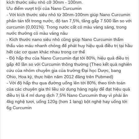
kích thước siêu nhỏ cỡ 30nm - 100nm.
Ưu điểm vượt trội của Nano Curcumin
- Với kích thước siêu nhỏ từ 30nm-100nm giúp Nano Curcumin
phân tán tốt trong nước, độ tan 7,5%, tăng gấp 7.500 lần so với
curcumin (0,001%). Trong nước cất có màu vàng sáng, trong
nước thường có màu vàng nâu
- Kích thước nano siêu nhỏ cũng giúp Nano Curcumin thẩm
thấu vào máu nhanh chóng để phát huy hiệu quả điều trị tại hầu
hết các cơ quan khác nhau trong cơ thể
- Độ hấp thu của Nano Curcumin đạt tới 80%, hiệu quả điều trị
gấp 40 lần so với Curcumin thông thường (Theo kết quả nghiên
cứu của nhóm chuyên gia của trường Đại học Dược, bang
Ohio, Hoa kỳ, thực hiện năm 2012 đăng trên Pubmed)
- Với độ hấp thu qua đường uống lên tới 80%, theo tính toán
của các chuyên gia thì liều sử dụng hàng ngày để đạt hiệu quả
điều trị là 4 ml dung dịch 7,5% Nano Curcumin thay vì phải ăn
4kg nghệ tươi, uống 120g (hơn 1 lạng) bột nghệ hay uống tới
6g Curcumin