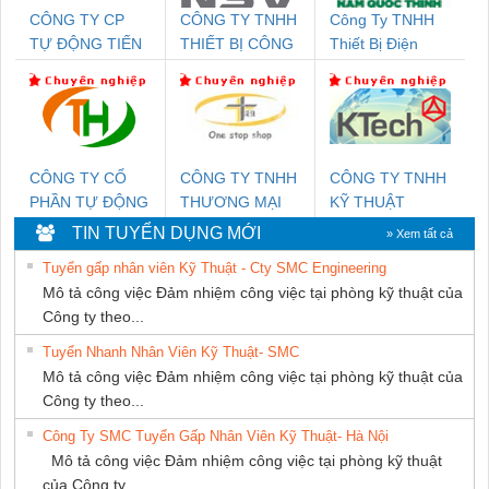
CÔNG TY CP
CÔNG TY TNHH
Công Ty TNHH
TỰ ĐỘNG TIẾN
THIẾT BỊ CÔNG
Thiết Bị Điện
HƯNG
NGHIỆP NIHON
Nam Quốc Thịnh
SETSUBI VIỆT
NAM
CÔNG TY CỔ
CÔNG TY TNHH
CÔNG TY TNHH
PHẦN TỰ ĐỘNG
THƯƠNG MẠI
KỸ THUẬT
TIẾN HƯNG
THIÊN ÂN VIỆT
KTECH VIỆT
TIN TUYỂN DỤNG MỚI
» Xem tất cả
NAM
NAM
Tuyển gấp nhân viên Kỹ Thuật - Cty SMC Engineering
Mô tả công việc Đảm nhiệm công việc tại phòng kỹ thuật của
Công ty theo...
Tuyển Nhanh Nhân Viên Kỹ Thuật- SMC
Mô tả công việc Đảm nhiệm công việc tại phòng kỹ thuật của
Công ty theo...
Công Ty SMC Tuyển Gấp Nhân Viên Kỹ Thuật- Hà Nội
Mô tả công việc Đảm nhiệm công việc tại phòng kỹ thuật
của Công ty...