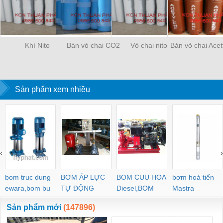
Khí Nito
Bán vỏ chai CO2
Vỏ chai nito
Bán vỏ chai Acet
Sản phẩm xem nhiều
‹
›
bom truc dung
BƠM ÁP LỰC
BOM CUU HOA
bơm hoả tiển
ewara,bom bu
TỰ ĐỘNG
Diesel,BOM
Mastra
ewara
CHUA CHAY
Sản phẩm mới
(147896)