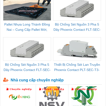
Pallet Nhựa Long Thành Đồng
Bộ Chống Sét Nguồn 3 Pha 5
Nai – Cung Cấp Pallet Mới,
Dây Phoenix Contact FLT-SEC-
C
Pallet Cũ Giá Tốt
P-T1-3S-264/50-FM - 2909589
Bộ Chống Sét Nguồn 3 Pha 5
Thiết Bị Chống Sét Lan Truyền
B
Dây Phoenix Contact FLT-SEC-
Phoenix Contact PLT-SEC-T3-
P-T1-3S-440/35-FM - 2908264
230-FM-PT - 2907928
Nhà cung cấp chuyên nghiệp