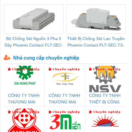
Pallet Cũ Giá Tốt
P-T1-3S-264/50-FM - 2909589
Bộ Chống Sét Nguồn 3 Pha 5
Thiết Bị Chống Sét Lan Truyền
B
Dây Phoenix Contact FLT-SEC-
Phoenix Contact PLT-SEC-T3-
P-T1-3S-440/35-FM - 2908264
230-FM-PT - 2907928
Nhà cung cấp chuyên nghiệp
CÔNG TY TNHH
CÔNG TY TNHH
CÔNG TY TNHH
THƯƠNG MẠI
THƯƠNG MẠI
THIẾT BỊ CÔNG
DỊCH VỤ KỸ
THIÊN ÂN VIỆT
NGHIỆP NIHON
THUẬT ĐIỆN CƠ
NAM
SETSUBI VIỆT
GIA HƯNG PHÁT
NAM