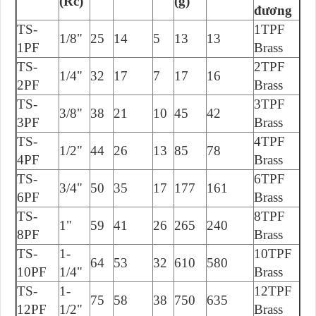
(Rc)
(g)
đương
TS-
1TPF
1/8"
25
14
5
13
13
1PF
Brass
TS-
2TPF
1/4"
32
17
7
17
16
2PF
Brass
TS-
3TPF
3/8"
38
21
10
45
42
3PF
Brass
TS-
4TPF
1/2"
44
26
13
85
78
4PF
Brass
TS-
6TPF
3/4"
50
35
17
177
161
6PF
Brass
TS-
8TPF
1"
59
41
26
265
240
8PF
Brass
TS-
1-
10TPF
64
53
32
610
580
10PF
1/4"
Brass
TS-
1-
12TPF
75
58
38
750
635
12PF
1/2"
Brass