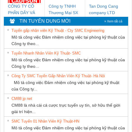
CÔNG TY CỔ
Công ty TNHH
Tan Dong Cang
PHẦN DÂY VÀ
Thương Mại SX
company LTD
CÁP ĐIỆN
Ba Miền
TIN TUYỂN DỤNG MỚI
» Xem tất cả
THƯỢNG ĐÌNH
Tuyển gấp nhân viên Kỹ Thuật - Cty SMC Engineering
Mô tả công việc Đảm nhiệm công việc tại phòng kỹ thuật của
Công ty theo...
Tuyển Nhanh Nhân Viên Kỹ Thuật- SMC
Mô tả công việc Đảm nhiệm công việc tại phòng kỹ thuật của
Công ty theo...
Công Ty SMC Tuyển Gấp Nhân Viên Kỹ Thuật- Hà Nội
Mô tả công việc Đảm nhiệm công việc tại phòng kỹ thuật
của Công ty...
CM88 jp net
CM88 là nhà cái cá cược trực tuyến uy tín, sở hữu thế giới
giải trí hiện...
SMC Tuyển 01 Nhân Viên Kỹ Thuật-HN
Mô tả công việc Đảm nhiệm công việc tại phòng kỹ thuật của