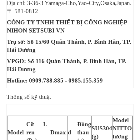
Địa chỉ: 3-36-3 Yamaga-Cho,Yao-City,Osaka,Japan.
〒 581-0812
CÔNG TY TNHH THIẾT BỊ CÔNG NGHIỆP
NIHON SETSUBI VN
Trụ sở: Số 15/60 Quán Thánh, P. Bình Hàn, TP.
Hải Dương
VPGD: Số 116 Quán Thánh, P. Bình Hàn, TP.
Hải Dương
Hotline: 0909.788.885 - 0985.155.359
Thông số kỹ thuật
Model
Cỡ
L
Đồng
SUS304
NITTO
Model
ren
Dmax
d
thau
(g)
tương