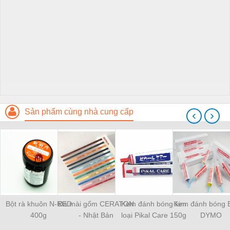
Sản phẩm cùng nhà cung cấp
‹
›
Bột rà khuôn N-RED
Đá mài gốm CERATON
Kem đánh bóng kim
Kem đánh bóng 
400g
- Nhật Bản
loại Pikal Care 150g
DYMO