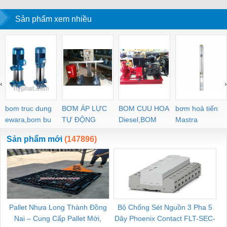
Sản phẩm xem nhiều
‹
›
bom truc dung
BƠM ÁP LỰC
BOM CUU HOA
bơm hoả tiển
ewara,bom bu
TỰ ĐỘNG
Diesel,BOM
Mastra
ewara
CHUA CHAY
Sản phẩm mới
(147896)
Pallet Nhựa Long Thành Đồng
Bộ Chống Sét Nguồn 3 Pha 5
Nai – Cung Cấp Pallet Mới,
Dây Phoenix Contact FLT-SEC-
C