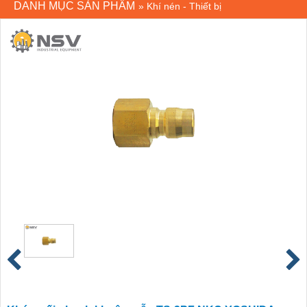
DANH MỤC SẢN PHẨM
»
Khí nén - Thiết bị