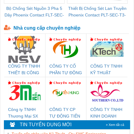
Bộ Chống Sét Nguồn 3 Pha 5
Thiết Bị Chống Sét Lan Truyền
B
Dây Phoenix Contact FLT-SEC-
Phoenix Contact PLT-SEC-T3-
P-T1-3S-440/35-FM - 2908264
230-FM-PT - 2907928
Nhà cung cấp chuyên nghiệp
CÔNG TY TNHH
CÔNG TY CỔ
CÔNG TY TNHH
THIẾT BỊ CÔNG
PHẦN TỰ ĐỘNG
KỸ THUẬT
NGHIỆP NIHON
TIẾN HƯNG
KTECH VIỆT
SETSUBI VIỆT
NAM
NAM
Công ty TNHH
CÔNG TY CP
CÔNG TY TNHH
Thương Mại SX
TỰ ĐỘNG TIẾN
KINH DOANH
Ba Miền
HƯNG
DỊCH VỤ XNK
TIN TUYỂN DỤNG MỚI
» Xem tất cả
PHƯƠNG NAM