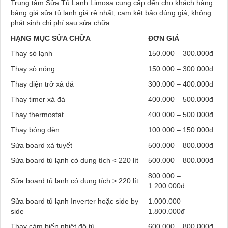
Trung tâm Sửa Tủ Lạnh Limosa cung cấp đến cho khách hàng
bảng giá sửa tủ lạnh
giá rẻ nhất, cam kết bảo đúng giá, không
phát sinh chi phí sau sửa chữa:
HẠNG MỤC SỬA CHỮA
ĐƠN GIÁ
Thay sò lạnh
150.000 – 300.000đ
Thay sò nóng
150.000 – 300.000đ
Thay điện trở xả đá
300.000 – 400.000đ
Thay timer xả đá
400.000 – 500.000đ
Thay thermostat
400.000 – 500.000đ
Thay bóng đèn
100.000 – 150.000đ
Sửa board xả tuyết
500.000 – 800.000đ
Sửa board tủ lạnh có dung tích < 220 lít
500.000 – 800.000đ
800.000 –
Sửa board tủ lạnh có dung tích > 220 lít
1.200.000đ
Sửa board tủ lạnh Inverter hoặc side by
1.000.000 –
side
1.800.000đ
Thay cảm biến nhiệt độ tủ
600.000 – 800.000đ