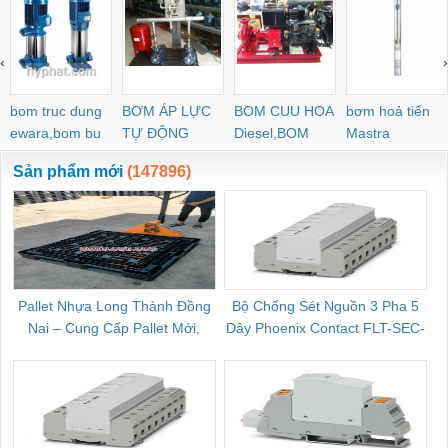
‹
›
bom truc dung
BƠM ÁP LỰC
BOM CUU HOA
bơm hoả tiển
ewara,bom bu
TỰ ĐỘNG
Diesel,BOM
Mastra
ewara
CHUA CHAY
Sản phẩm mới
(147896)
Pallet Nhựa Long Thành Đồng
Bộ Chống Sét Nguồn 3 Pha 5
Nai – Cung Cấp Pallet Mới,
Dây Phoenix Contact FLT-SEC-
C
Pallet Cũ Giá Tốt
P-T1-3S-264/50-FM - 2909589