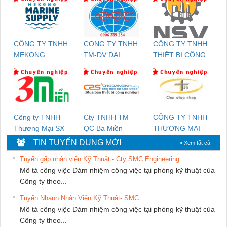
CÔNG TY TNHH
CONG TY TNHH
CÔNG TY TNHH
MEKONG
TM-DV DAI
THIẾT BỊ CÔNG
MARINE SUPPLY
DONG THANH
NGHIỆP NIHON
SETSUBI VIỆT
NAM
Công ty TNHH
Cty TNHH TM
CÔNG TY TNHH
Thương Mại SX
QC Ba Miền
THƯƠNG MẠI
Ba Miền
THIÊN ÂN VIỆT
TIN TUYỂN DỤNG MỚI
» Xem tất cả
NAM
Tuyển gấp nhân viên Kỹ Thuật - Cty SMC Engineering
Mô tả công việc Đảm nhiệm công việc tại phòng kỹ thuật của
Công ty theo...
Tuyển Nhanh Nhân Viên Kỹ Thuật- SMC
Mô tả công việc Đảm nhiệm công việc tại phòng kỹ thuật của
Công ty theo...