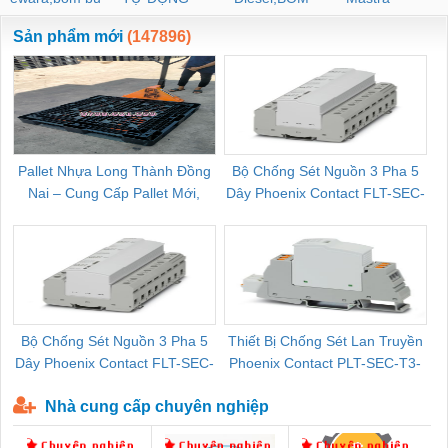
ewara
CHUA CHAY
Sản phẩm mới
(147896)
Pallet Nhựa Long Thành Đồng
Bộ Chống Sét Nguồn 3 Pha 5
Nai – Cung Cấp Pallet Mới,
Dây Phoenix Contact FLT-SEC-
C
Pallet Cũ Giá Tốt
P-T1-3S-264/50-FM - 2909589
Bộ Chống Sét Nguồn 3 Pha 5
Thiết Bị Chống Sét Lan Truyền
B
Dây Phoenix Contact FLT-SEC-
Phoenix Contact PLT-SEC-T3-
P-T1-3S-440/35-FM - 2908264
230-FM-PT - 2907928
Nhà cung cấp chuyên nghiệp