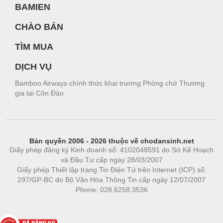
BAMIEN
CHÀO BÁN
TÌM MUA
DỊCH VỤ
Bamboo Airways chính thức khai trương Phòng chờ Thương
gia tại Côn Đảo
Bản quyền 2006 - 2026 thuộc về chodansinh.net
Giấy phép đăng ký Kinh doanh số: 4102048591 do Sở Kế Hoạch
và Đầu Tư cấp ngày 28/03/2007
Giấy phép Thiết lập trang Tin Điện Tử trên Internet (ICP) số:
297/GP-BC do Bộ Văn Hóa Thông Tin cấp ngày 12/07/2007
Phone: 028.6258.3536
Phòng trọ
|
https://bdsgroup.vn
https://kqxs123.com