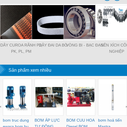
DÂY CUROA RÃNH PJ,
DÂY ĐAI DA BÒ
VÒNG BI - BẠC ĐẠN
SÊN XÍCH C
PK, PL, PM
NGHIỆP
Sản phẩm xem nhiều
‹
›
bom truc dung
BƠM ÁP LỰC
BOM CUU HOA
bơm hoả tiển
ewara,bom bu
TỰ ĐỘNG
Diesel,BOM
Mastra