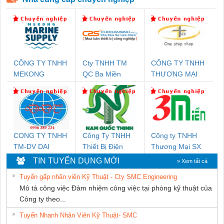
CÔNG TY TNHH
Cty TNHH TM
CÔNG TY TNHH
MEKONG
QC Ba Miền
THƯƠNG MẠI
MARINE SUPPLY
THIÊN ÂN VIỆT
NAM
CONG TY TNHH
Công Ty TNHH
Công ty TNHH
TM-DV DAI
Thiết Bị Điện
Thương Mại SX
DONG THANH
Nam Quốc Thịnh
Ba Miền
TIN TUYỂN DỤNG MỚI
» Xem tất cả
Tuyển gấp nhân viên Kỹ Thuật - Cty SMC Engineering
Mô tả công việc Đảm nhiệm công việc tại phòng kỹ thuật của
Công ty theo...
Tuyển Nhanh Nhân Viên Kỹ Thuật- SMC