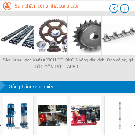
Sản phẩm cùng nhà cung cấp
‹
›
Sên Kana, xích Kana
ĐĨA XÍCH CÓ ỐNG
Nhông đĩa xích
Xích có tay gá
LÓT CÔN RÚT TAPER
LOCK SPROCKET
Sản phẩm xem nhiều
‹
›