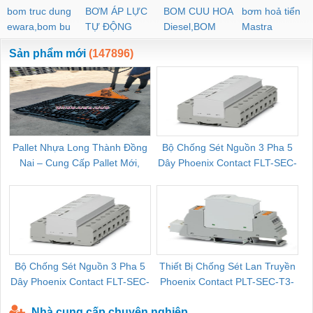
bom truc dung
BƠM ÁP LỰC
BOM CUU HOA
bơm hoả tiển
ewara,bom bu
TỰ ĐỘNG
Diesel,BOM
Mastra
ewara
CHUA CHAY
Sản phẩm mới
(147896)
Pallet Nhựa Long Thành Đồng
Bộ Chống Sét Nguồn 3 Pha 5
Nai – Cung Cấp Pallet Mới,
Dây Phoenix Contact FLT-SEC-
C
Pallet Cũ Giá Tốt
P-T1-3S-264/50-FM - 2909589
Bộ Chống Sét Nguồn 3 Pha 5
Thiết Bị Chống Sét Lan Truyền
B
Dây Phoenix Contact FLT-SEC-
Phoenix Contact PLT-SEC-T3-
P-T1-3S-440/35-FM - 2908264
230-FM-PT - 2907928
Nhà cung cấp chuyên nghiệp