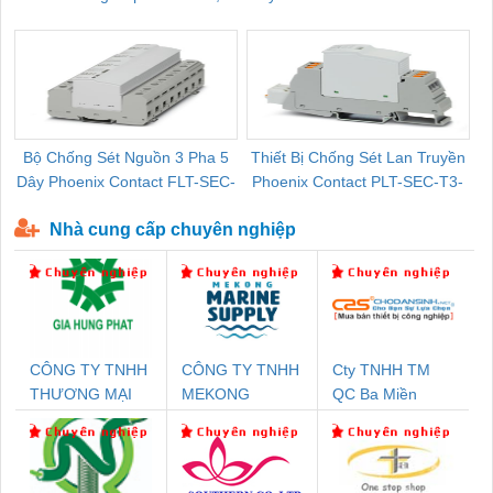
Pallet Cũ Giá Tốt
P-T1-3S-264/50-FM - 2909589
Bộ Chống Sét Nguồn 3 Pha 5
Thiết Bị Chống Sét Lan Truyền
B
Dây Phoenix Contact FLT-SEC-
Phoenix Contact PLT-SEC-T3-
P-T1-3S-440/35-FM - 2908264
230-FM-PT - 2907928
Nhà cung cấp chuyên nghiệp
CÔNG TY TNHH
CÔNG TY TNHH
Cty TNHH TM
THƯƠNG MẠI
MEKONG
QC Ba Miền
DỊCH VỤ KỸ
MARINE
THUẬT ĐIỆN CƠ
SUPPLY
GIA HƯNG PHÁT