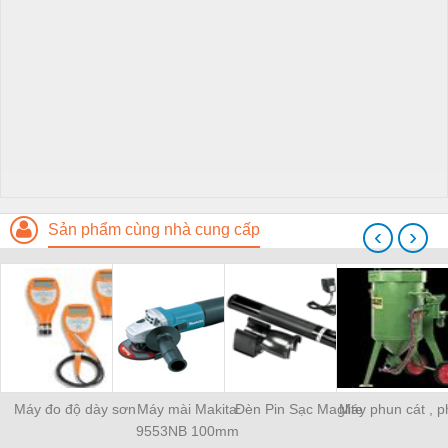
Sản phẩm cùng nhà cung cấp
‹
›
Máy đo độ dày sơn
Máy mài Makita
Đèn Pin Sạc Maglite
Máy phun cát , p
9553NB 100mm