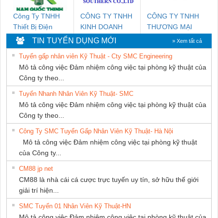
Công Ty TNHH
CÔNG TY TNHH
CÔNG TY TNHH
Thiết Bị Điện
KINH DOANH
THƯƠNG MẠI
Nam Quốc Thịnh
DỊCH VỤ XNK
THIÊN ÂN VIỆT
TIN TUYỂN DỤNG MỚI
» Xem tất cả
PHƯƠNG NAM
NAM
Tuyển gấp nhân viên Kỹ Thuật - Cty SMC Engineering
Mô tả công việc Đảm nhiệm công việc tại phòng kỹ thuật của
Công ty theo...
Tuyển Nhanh Nhân Viên Kỹ Thuật- SMC
Mô tả công việc Đảm nhiệm công việc tại phòng kỹ thuật của
Công ty theo...
Công Ty SMC Tuyển Gấp Nhân Viên Kỹ Thuật- Hà Nội
Mô tả công việc Đảm nhiệm công việc tại phòng kỹ thuật
của Công ty...
CM88 jp net
CM88 là nhà cái cá cược trực tuyến uy tín, sở hữu thế giới
giải trí hiện...
SMC Tuyển 01 Nhân Viên Kỹ Thuật-HN
Mô tả công việc Đảm nhiệm công việc tại phòng kỹ thuật của