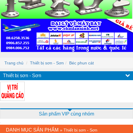
Trang chủ
Thiết bị sơn - Sơn
Béc phun cát
Thiết bị sơn - Sơn
Sản phẩm VIP cùng nhóm
DANH MỤC SẢN PHẨM
»
Thiết bị sơn - Sơn