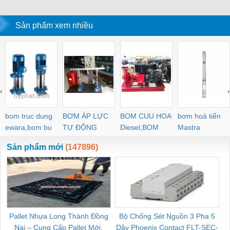
Sản phẩm xem nhiều
‹
›
bom truc dung
BƠM ÁP LỰC
BOM CUU HOA
bơm hoả tiển
ewara,bom bu
TỰ ĐỘNG
Diesel,BOM
Mastra
ewara
CHUA CHAY
Sản phẩm mới
(147896)
Pallet Nhựa Long Thành Đồng
Bộ Chống Sét Nguồn 3 Pha 5
Nai – Cung Cấp Pallet Mới,
Dây Phoenix Contact FLT-SEC-
C