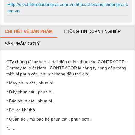
Http://sieuthithietbidongnai.com.vn;http://chodansinhdongnai.c
om.vn
CHI TIẾT VỀ SẢN PHẨM
THÔNG TIN DOANH NGHIỆP
SẢN PHẨM GỢI Ý
CTy chúng tôi tự hào là đại diện chính thức của CONTRACOR -
Germay tại Việt Nam . CONTRACOR là công ty cung cấp trang
thiết bị phun cát , phun bi hàng đầu thế giới .
* Máy phun cát , phun bi .
* Dây phun cát , phun bi .
* Béc phun cát , phun bi .
* Bộ lọc khí thở .
* Quần áo , mũ bảo hộ phun cát , phun sơn .
*......