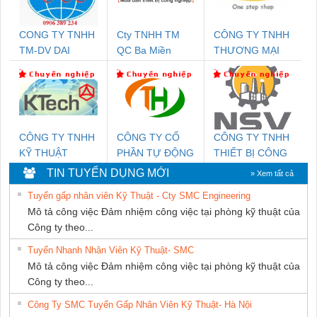
CONG TY TNHH
Cty TNHH TM
CÔNG TY TNHH
TM-DV DAI
QC Ba Miền
THƯƠNG MẠI
DONG THANH
THIÊN ÂN VIỆT
NAM
CÔNG TY TNHH
CÔNG TY CỔ
CÔNG TY TNHH
KỸ THUẬT
PHẦN TỰ ĐỘNG
THIẾT BỊ CÔNG
KTECH VIỆT
TIẾN HƯNG
NGHIỆP NIHON
TIN TUYỂN DỤNG MỚI
» Xem tất cả
NAM
SETSUBI VIỆT
Tuyển gấp nhân viên Kỹ Thuật - Cty SMC Engineering
NAM
Mô tả công việc Đảm nhiệm công việc tại phòng kỹ thuật của
Công ty theo...
Tuyển Nhanh Nhân Viên Kỹ Thuật- SMC
Mô tả công việc Đảm nhiệm công việc tại phòng kỹ thuật của
Công ty theo...
Công Ty SMC Tuyển Gấp Nhân Viên Kỹ Thuật- Hà Nội