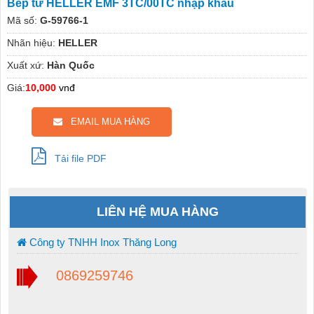
Bếp từ HELLER EMF 3TC/00TC nhập khẩu
Mã số:
G-59766-1
Nhãn hiệu:
HELLER
Xuất xứ:
Hàn Quốc
Giá:
10,000
vnđ
EMAIL MUA HÀNG
Tải file PDF
LIÊN HỆ MUA HÀNG
Công ty TNHH Inox Thăng Long
0869259746