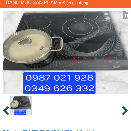
DANH MỤC SẢN PHẨM
»
Điện gia dụng