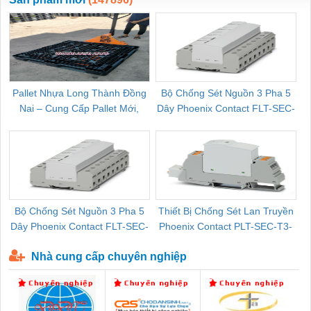
Pallet Nhựa Long Thành Đồng
Bộ Chống Sét Nguồn 3 Pha 5
Nai – Cung Cấp Pallet Mới,
Dây Phoenix Contact FLT-SEC-
C
Pallet Cũ Giá Tốt
P-T1-3S-264/50-FM - 2909589
Bộ Chống Sét Nguồn 3 Pha 5
Thiết Bị Chống Sét Lan Truyền
B
Dây Phoenix Contact FLT-SEC-
Phoenix Contact PLT-SEC-T3-
P-T1-3S-440/35-FM - 2908264
230-FM-PT - 2907928
Nhà cung cấp chuyên nghiệp