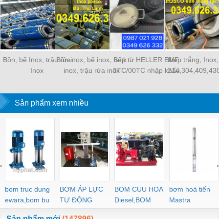
Bồn, bể Inox, trậu rửa
Bồn inox, bể inox, tank
Bếp từ HELLER EMF
thép trắng, Inox,
Inox
inox, trậu rửa inox
3TC/00TC nhập khẩu
214,304,409,430.
Sản phẩm xem nhiều
‹
›
bom truc dung
BƠM ÁP LỰC
BOM CUU HOA
bơm hoả tiển
ewara,bom bu
TỰ ĐỘNG
Diesel,BOM
Mastra
ewara
CHUA CHAY
Sản phẩm mới
(147896)