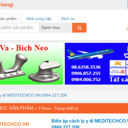
 hàng)
Sản phẩm
Nhà cung cấp
Dịch vụ
Danh mục
V
y y tế MEDITECHCO.VN 0984.227.208
MỤC SẢN PHẨM
»
Y khoa - Trang thiết bị
Biến áp cách ly y tế MEDITECHCO
0984.227.208