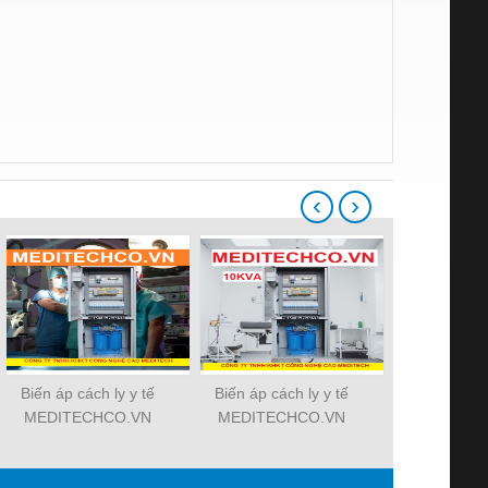
‹
›
Biến áp cách ly y tế
Biến áp cách ly y tế
Tủ điện p
MEDITECHCO.VN
MEDITECHCO.VN
MEDITEC
12.5KVA
10KVA