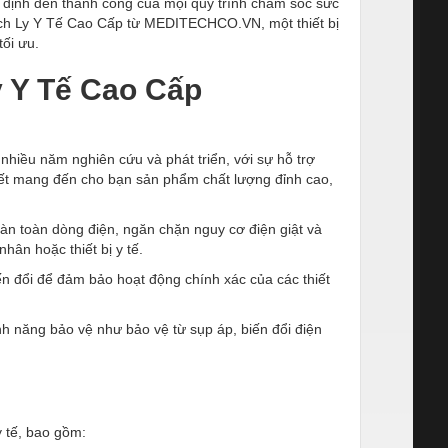
ết định đến thành công của mọi quy trình chăm sóc sức
Cách Ly Y Tế Cao Cấp từ MEDITECHCO.VN, một thiết bị
tối ưu.
y Y Tế Cao Cấp
ều năm nghiên cứu và phát triển, với sự hỗ trợ
 kết mang đến cho bạn sản phẩm chất lượng đỉnh cao,
oàn toàn dòng điện, ngăn chặn nguy cơ điện giật và
ân hoặc thiết bị y tế.
ến đổi để đảm bảo hoạt động chính xác của các thiết
nh năng bảo vệ như bảo vệ từ sụp áp, biến đổi điện
 tế, bao gồm: