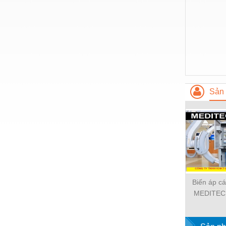
Nước-Vật tư thiết bị
Phốt cơ khí
Sắt, thép, inox các loại
Thí nghiệm-Trang thiết bị
Thiết bị chiếu sáng
Sản 
Thiết bị chống sét
Thiết bị an ninh
Thiết bị công nghiệp
Thiết bị công trình
Thiết bị điện
Biến áp cá
MEDITEC
Thiết bị giáo dục
6,3
Thiết bị khác