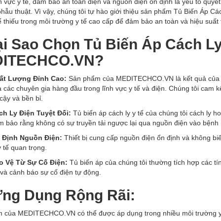
h vực y tế, đảm bảo an toàn điện và nguồn điện ổn định là yếu tố quy
phẫu thuật. Vì vậy, chúng tôi tự hào giới thiệu sản phẩm Tủ Biến Áp 
 thiếu trong môi trường y tế cao cấp để đảm bảo an toàn và hiệu suất 
Tại Sao Chọn Tủ Biến Áp Cách L
ITECHCO.VN?
ất Lượng Đỉnh Cao:
Sản phẩm của MEDITECHCO.VN là kết quả của nhi
 các chuyên gia hàng đầu trong lĩnh vực y tế và điện. Chúng tôi cam
 cậy và bền bỉ.
ch Ly Điện Tuyệt Đối:
Tủ biến áp cách ly y tế của chúng tôi cách ly h
 bảo rằng không có sự truyền tải ngược lại qua nguồn điện vào bệnh nh
 Định Nguồn Điện:
Thiết bị cung cấp nguồn điện ổn định và không bi
y tế quan trọng.
o Vệ Từ Sự Cố Điện:
Tủ biến áp của chúng tôi thường tích hợp các tí
và cảnh báo sự cố điện tự động.
 Ứng Dụng Rộng Rãi:
 của MEDITECHCO.VN có thể được áp dụng trong nhiều môi trường y