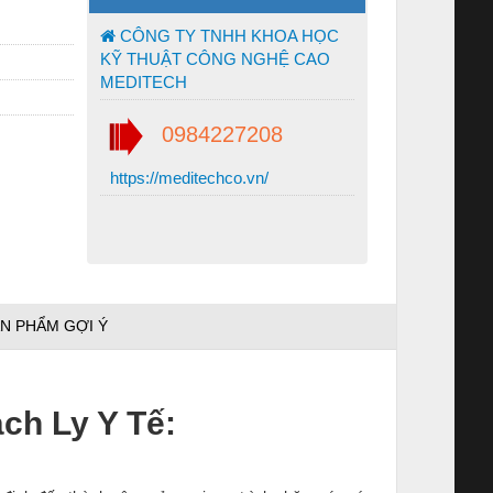
CÔNG TY TNHH KHOA HỌC
KỸ THUẬT CÔNG NGHỆ CAO
MEDITECH
0984227208
https://meditechco.vn/
N PHẨM GỢI Ý
ch Ly Y Tế: