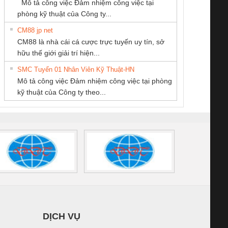
Mô tả công việc Đảm nhiệm công việc tại
/FSP/2X1/1X2
phòng kỹ thuật của Công ty...
CM88 jp net
Công ty TNHH
CÔNG TY CP TỰ
CÔNG TY TNHH
CM88 là nhà cái cá cược trực tuyến uy tín, sở
Thương Mại SX Ba
ĐỘNG TIẾN
THƯƠNG MẠI
iám sát chuỗi
Bộ chỉnh lưu nguồn
Nẹp nhôm chống
Bộ c
hữu thế giới giải trí hiện...
Miền
HƯNG
THIÊN ÂN VIỆT
tấm pin
điện TRANSCLINIC
trơn Đà Nẵng
giám 
NAM
SMC Tuyển 01 Nhân Viên Kỹ Thuật-HN
SCLINIC 16I+
BKE 1K5.4
Sola
Mô tả công việc Đảm nhiệm công việc tại phòng
 (2502520000)
(7791400879)2. Giá
TRAN
kỹ thuật của Công ty theo...
1K5.4
DỊCH VỤ