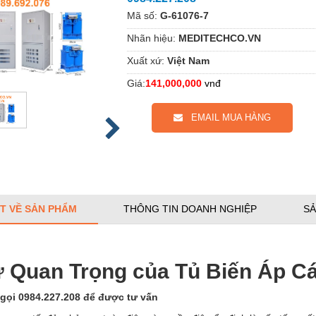
Mã số:
G-61076-7
Nhãn hiệu:
MEDITECHCO.VN
Xuất xứ:
Việt Nam
Giá:
141,000,000
vnđ
EMAIL MUA HÀNG
ẾT VỀ SẢN PHẨM
THÔNG TIN DOANH NGHIỆP
SẢ
ự Quan Trọng của Tủ Biến Áp Cá
 gọi 0984.227.208 để được tư vấn