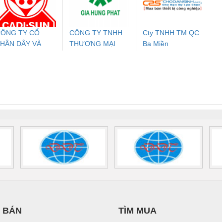
700578
- 2981059
2708863
24DC
ÔNG TY CỔ
CÔNG TY TNHH
Cty TNHH TM QC
HẦN DÂY VÀ
THƯƠNG MẠI
Ba Miền
ưu Điện AC
Mô-đun Ắc Quy UPS
Rơ Le An Toàn
Bộ g
ÁP ĐIỆN
DỊCH VỤ KỸ
 Suất Cao
Phoenix Contact
Phoenix Contact
THƯỢNG ĐÌNH
THUẬT ĐIỆN CƠ
nix Contact
QUINT-HP-
2981059 – PSR-
TRAN
GIA HƯNG PHÁT
INT-HP-
BAT/PB/48DC/7.0AH/PT
SCP-
1K5 H
0AC/2.5KVA/PT
- 1133819
24UC/ESL4/3X1/1X2/B
 1136815
 BÁN
TÌM MUA