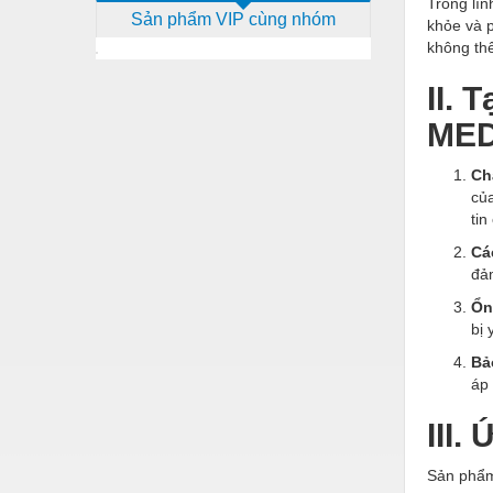
Trong lĩn
Sản phẩm VIP cùng nhóm
Dịch vụ - Thi công
khỏe và 
không thể
Điện công nghiệp
II. 
Điện gia dụng
MED
Điện Lạnh
Ch
Đóng tàu Thiết bị
của
tin
Đúc chính xác Thiết bị
Cá
Dụng cụ cầm tay
đảm
Dụng cụ cắt gọt
Ổn
bị 
Dụng cụ điện
Bả
Dụng cụ đo
áp 
Gỗ - Trang thiết bị
III.
Hàn cắt - Thiết bị
Sản phẩm