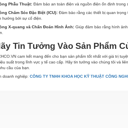
òng Phẫu Thuật:
Đảm bảo an toàn điện và nguồn điện ổn định trong s
òng Chăm Sóc Đặc Biệt (ICU):
Đảm bảo rằng các thiết bị quan trọng
h hưởng bởi sự cố điện.
òng X-quang và Chẩn Đoán Hình Ảnh:
Giúp đảm bảo rằng hình ảnh 
n.
 Hãy Tin Tưởng Vào Sản Phẩm C
CO.VN cam kết mang đến cho bạn sản phẩm tốt nhất với giá trị tuyệt
iệu suất trong lĩnh vực y tế cao cấp. Hãy tin tưởng vào chúng tôi và li
nhu cầu của bạn.
 doanh nghiệp:
CÔNG TY TNHH KHOA HỌC KỸ THUẬT CÔNG NGH