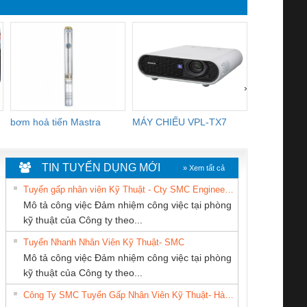
›
bơm hoả tiển Mastra
MÁY CHIẾU VPL-TX7
BOM DINH
WHITE
TIN TUYỂN DỤNG MỚI
» Xem tất cả
Tuyển gấp nhân viên Kỹ Thuật - Cty SMC Engineering
Mô tả công việc Đảm nhiệm công việc tại phòng
kỹ thuật của Công ty theo...
Tuyển Nhanh Nhân Viên Kỹ Thuật- SMC
CÔNG TY CỔ
CÔNG TY TNHH
CÔNG TY TNHH
 Le An Toàn
Bộ giám sát chuỗi
Bộ giám sát dòng
Bộ ng
Mô tả công việc Đảm nhiệm công việc tại phòng
PHẦN TỰ ĐỘNG
MEKONG MARINE
KỸ THUẬT KTECH
enix Contact
tấm pin
điện chuỗi
ray W
kỹ thuật của Công ty theo...
TIẾN HƯNG
SUPPLY
VIỆT NAM
6960 – PSR-
TRANSCLINIC 16I+
TRANSCLINIC 16I+
BAS 
Công Ty SMC Tuyển Gấp Nhân Viên Kỹ Thuật- Hà Nội
SCP-
1K5 L (2433950000)
(2008130000)
(28