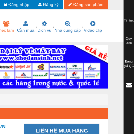
Đăng nhập
Đăng ký
Đăng sản phẩm
Tin tức
iệc làm
Cần mua
Dịch vụ
Nhà cung cấp
Video clip
Quy
định
Bảng
giá QC
.VN
LIÊN HỆ MUA HÀNG