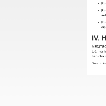
Hóa chất-Trang thiết bị
Ph
Kệ công nghiệp
Ph
ản
Khí nén - Thiết bị
Ph
Khuôn mẫu - Phụ tùng
điệ
Lọc công nghiệp
IV.
Máy công cụ - Phụ tùng
MEDITECH
toàn và h
Mỏ - Trang thiết bị
hảo cho 
Mô tơ - Hộp số
Sản phẩm
Môi trường - Thiết bị
Nâng hạ - Trang thiết bị
Nội - Ngoại thất - văn phòng
Nồi hơi - Trang thiết bị
Nông nghiệp - Thiết bị