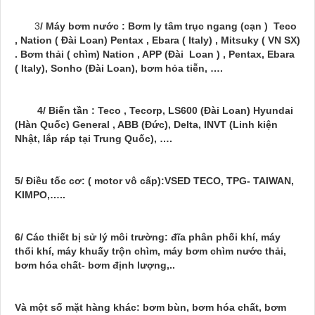
3
/ Máy bơm nước : Bơm ly tâm trục ngang (cạn ) Teco
, Nation ( Đài Loan) Pentax , Ebara ( Italy) , Mitsuky ( VN SX)
. Bơm thải ( chìm) Nation , APP (Đài Loan ) , Pentax, Ebara
( Italy), Sonho (Đài Loan), bơm hỏa tiễn, ….
4/ Biến tần : Teco , Tecorp, LS600 (Đài Loan) Hyundai
(Hàn Quốc) General , ABB (Đức), Delta, INVT (Linh kiện
Nhật, lắp ráp tại Trung Quốc), ….
5/ Điều tốc cơ: ( motor vô cấp):VSED TECO, TPG- TAIWAN,
KIMPO,…..
6/ Các thiết bị sử lý môi trường: đĩa phân phối khí, máy
thổi khí
, máy khuấy trộn chìm, máy bơm chìm nước thải,
bơm hóa chất- bơm định lượng,..
Và một số mặt hàng khác: bơm bùn, bơm hóa chất, bơm