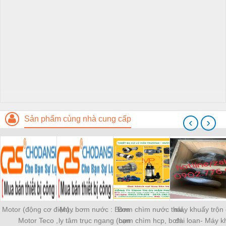
Sản phẩm cùng nhà cung cấp
‹
›
Motor (động cơ điện) :
Máy bơm nước : Bơm
Bơm chìm nước thải,
máy khuấy trộn
Motor Teco ,
ly tâm trục ngang (cạn
bơm chìm hcp, bơm
đài loan- Máy 