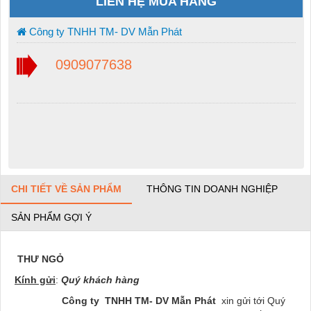
LIÊN HỆ MUA HÀNG
Công ty TNHH TM- DV Mẫn Phát
0909077638
CHI TIẾT VỀ SẢN PHẨM
THÔNG TIN DOANH NGHIỆP
SẢN PHẨM GỢI Ý
THƯ NGỎ
Kính gửi
:
Quý khách hàng
Công ty TNHH TM- DV
Mẫn Phát
xin gửi tới Quý