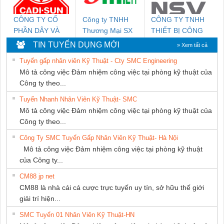
CÔNG TY CỔ
Công ty TNHH
CÔNG TY TNHH
PHẦN DÂY VÀ
Thương Mại SX
THIẾT BỊ CÔNG
CÁP ĐIỆN
Ba Miền
NGHIỆP NIHON
TIN TUYỂN DỤNG MỚI
» Xem tất cả
THƯỢNG ĐÌNH
SETSUBI VIỆT
Tuyển gấp nhân viên Kỹ Thuật - Cty SMC Engineering
NAM
Mô tả công việc Đảm nhiệm công việc tại phòng kỹ thuật của
Công ty theo...
Tuyển Nhanh Nhân Viên Kỹ Thuật- SMC
Mô tả công việc Đảm nhiệm công việc tại phòng kỹ thuật của
Công ty theo...
Công Ty SMC Tuyển Gấp Nhân Viên Kỹ Thuật- Hà Nội
Mô tả công việc Đảm nhiệm công việc tại phòng kỹ thuật
của Công ty...
CM88 jp net
CM88 là nhà cái cá cược trực tuyến uy tín, sở hữu thế giới
giải trí hiện...
SMC Tuyển 01 Nhân Viên Kỹ Thuật-HN