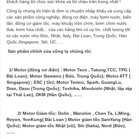
khách hàng lời chúc sức khỏe và lời chào trân trọng nhất !
Công ty chúng tôi hiện là đơn vị chuyên nhập khẩu và cung cấp
các sản phẩm công nghiệp, động cơ điện, máy bơm nước, biến
tần, động cơ giảm tốc, máy khuấy trộn chìm, bơm chìm nước
thải, bơm hóa chất,.. của các hãng lớn có uy tín, chất lượng tốt
từ các nước như Đức, Nhật, Italy, Đài Loan, Trung Quốc, Hàn
Quốc,Xingapore, Sét, ÚC, …
Sản phẩm chính của công ty chúng tôi:
1/ Motor (động cơ điện) : Motor Teco , Tatung,TCC, TPG (
Đài Loan); Motor Siemens ( Đức, Trung Quốc); Motor ATT (
Singapore) ; ESC ( Úc); Motor Temco, Spark, GuangLu,
Dran, Dasu (Trung Quốc); Toshiba, Misubishi (Nhật, lắp ráp
tại Thái Lan), DKM (Hàn Quốc), ……
2/ Motor Giảm tốc: Dolin , Wanshin , Chen Ta, LiMing,
Reyon, YonKung( Đài Loan ) Motor giảm tốc SamYang (Hàn
Quốc); Motor giảm tốc Nhật (cũ), Siti (Italia), Nord (Đức),
……