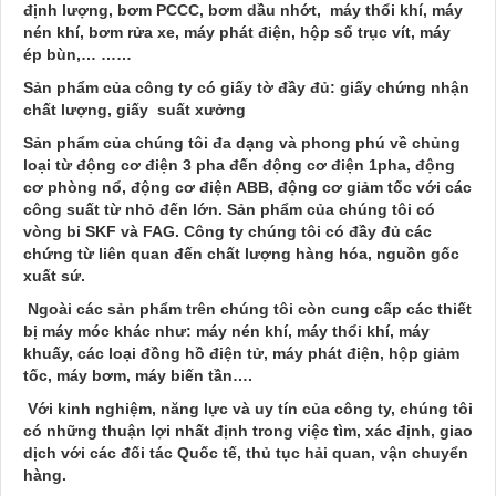
định lượng, bơm PCCC, bơm dầu nhớt, máy thổi khí, máy
nén khí, bơm rửa xe, máy phát điện, hộp số trục vít, máy
ép bùn,… ……
Sản phẩm của công ty có giấy tờ đầy đủ: giấy chứng nhận
chất lượng, giấy suất xưởng
Sản phẩm của chúng tôi đa dạng và phong phú về chủng
loại từ động cơ điện 3 pha đến động cơ điện 1pha, động
cơ phòng nổ, động cơ điện ABB, động cơ giảm tốc với các
công suất từ nhỏ đến lớn. Sản phẩm của chúng tôi có
vòng bi SKF và FAG. Công ty chúng tôi có đầy đủ các
chứng từ liên quan đến chất lượng hàng hóa, nguồn gốc
xuất sứ.
Ngoài các sản phẩm trên chúng tôi còn cung cấp các thiết
bị máy móc khác như: máy nén khí, máy thổi khí, máy
khuấy, các loại đồng hồ điện tử, máy phát điện, hộp giảm
tốc, máy bơm, máy biến tần….
Với kinh nghiệm, năng lực và uy tín của công ty, chúng tôi
có những thuận lợi nhất định trong việc tìm, xác định, giao
dịch với các đối tác Quốc tế, thủ tục hải quan, vận chuyển
hàng.