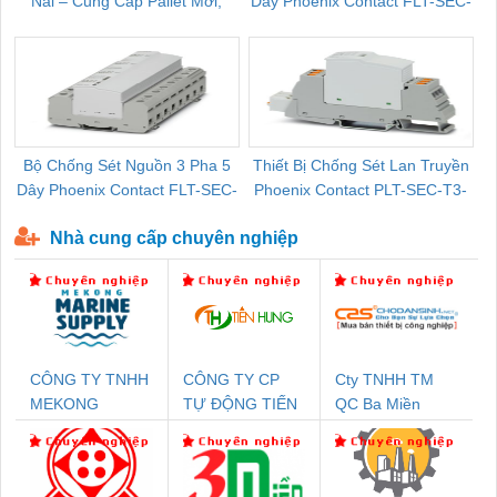
Nai – Cung Cấp Pallet Mới,
Dây Phoenix Contact FLT-SEC-
C
Pallet Cũ Giá Tốt
P-T1-3S-264/50-FM - 2909589
Bộ Chống Sét Nguồn 3 Pha 5
Thiết Bị Chống Sét Lan Truyền
B
Dây Phoenix Contact FLT-SEC-
Phoenix Contact PLT-SEC-T3-
P-T1-3S-440/35-FM - 2908264
230-FM-PT - 2907928
Nhà cung cấp chuyên nghiệp
CÔNG TY TNHH
CÔNG TY CP
Cty TNHH TM
MEKONG
TỰ ĐỘNG TIẾN
QC Ba Miền
MARINE SUPPLY
HƯNG