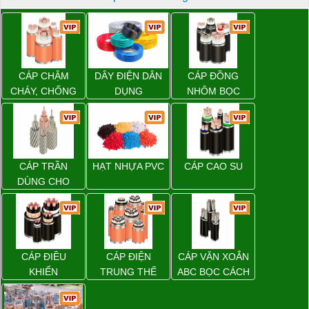
CÁP CHẬM
DÂY ĐIỆN DÂN
CÁP ĐỒNG
CHÁY, CHỐNG
DỤNG
NHÔM BỌC
CHÁY
CÁP TRẦN
HẠT NHỰA PVC
CÁP CAO SU
DÙNG CHO
ĐƯỜNG DÂY
TẢI ĐIỆN TRÊN
KHÔNG
CÁP ĐIỀU
CÁP ĐIỆN
CÁP VẶN XOẮN
KHIỂN
TRUNG THẾ
ABC BỌC CÁCH
ĐIỆN XLPE