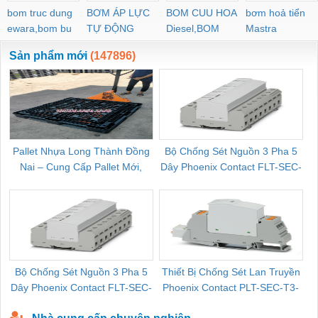
bom truc dung
BƠM ÁP LỰC
BOM CUU HOA
bơm hoả tiển
ewara,bom bu
TỰ ĐỘNG
Diesel,BOM
Mastra
ewara
CHUA CHAY
Sản phẩm mới
(147896)
Pallet Nhựa Long Thành Đồng
Bộ Chống Sét Nguồn 3 Pha 5
Nai – Cung Cấp Pallet Mới,
Dây Phoenix Contact FLT-SEC-
C
Pallet Cũ Giá Tốt
P-T1-3S-264/50-FM - 2909589
Bộ Chống Sét Nguồn 3 Pha 5
Thiết Bị Chống Sét Lan Truyền
B
Dây Phoenix Contact FLT-SEC-
Phoenix Contact PLT-SEC-T3-
P-T1-3S-440/35-FM - 2908264
230-FM-PT - 2907928