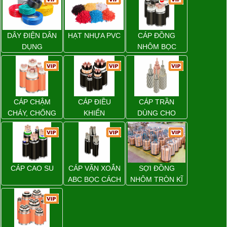
DÂY ĐIỆN DÂN
HẠT NHỰA PVC
CÁP ĐỒNG
DỤNG
NHÔM BỌC
CÁP CHẬM
CÁP ĐIỀU
CÁP TRẦN
CHÁY, CHỐNG
KHIỂN
DÙNG CHO
CHÁY
ĐƯỜNG DÂY
TẢI ĐIỆN TRÊN
KHÔNG
CÁP CAO SU
CÁP VẶN XOẮN
SỢI ĐỒNG
ABC BỌC CÁCH
NHÔM TRÒN KĨ
ĐIỆN XLPE
THUẬT ĐIỆN