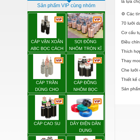
là lựa ch
Sản phẩm VIP cùng nhóm
Dịch vụ - Thi công
⚙️ Các tí
Điện công nghiệp
70 lưỡi d
Điện gia dụng
Cơ cấu t
Điện Lạnh
CÁP VẶN XOẮN
SỢI ĐỒNG
Điều chỉn
ABC BỌC CÁCH
NHÔM TRÒN KĨ
Thích hợp
Đóng tàu Thiết bị
ĐIỆN XLPE
THUẬT ĐIỆN
Thay modu
Đúc chính xác Thiết bị
Che lưỡi 
Dụng cụ cầm tay
Thiết kế 
CÁP TRẦN
CÁP ĐỒNG
Dụng cụ cắt gọt
Sản phẩm
DÙNG CHO
NHÔM BỌC
ĐƯỜNG DÂY
Dụng cụ điện
TẢI ĐIỆN TRÊN
Dụng cụ đo
KHÔNG
Gỗ - Trang thiết bị
CÁP CAO SU
DÂY ĐIỆN DÂN
Hàn cắt - Thiết bị
DỤNG