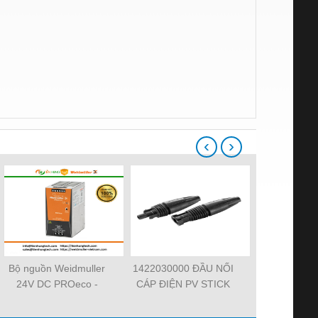
‹
›
Bộ nguồn Weidmuller
1422030000 ĐẦU NỐI
101000000
24V DC PROeco -
CÁP ĐIỆN PV STICK
2.5 – CẦU 
TIENHUNGTECH
SET
NỐI ĐẤ
WEIDMUL