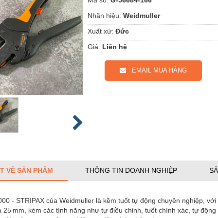
Nhãn hiệu:
Weidmuller
Xuất xứ:
Đức
Giá:
Liên hệ
EMAIL MUA HÀNG
ẾT VỀ SẢN PHẨM
THÔNG TIN DOANH NGHIỆP
SẢ
00 - STRIPAX của Weidmuller là kềm tuốt tự động chuyên nghiệp, với k
đa 25 mm, kèm các tính năng như tự điều chỉnh, tuốt chính xác, tự độn