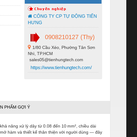
CÔNG TY CP TỰ ĐỘNG TIẾN
HƯNG
0908210127 (Thy)
1/80 Cầu Xéo, Phường Tân Sơn
Nhì, TP.HCM
sales05@tienhungtech.com
https://www.tienhungtech.com/
N PHẨM GỢI Ý
hả năng xử lý dây từ 0.08 đến 10 mm², chiều dài
g mở hàm và thiết kế thân thiện với người dùng — đây