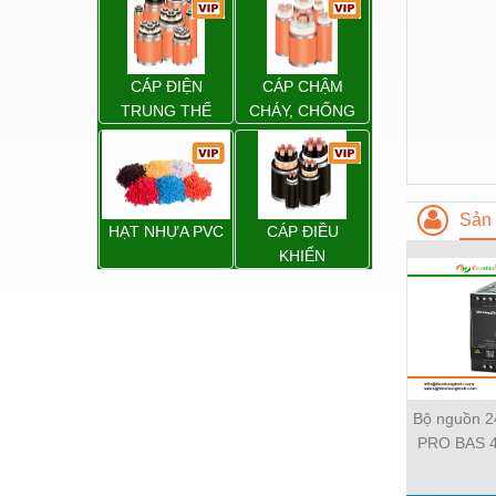
Hóa chất-Trang thiết bị
Kệ công nghiệp
Khí nén - Thiết bị
CÁP ĐIỆN
CÁP CHẬM
TRUNG THẾ
CHÁY, CHỐNG
Khuôn mẫu - Phụ tùng
CHÁY
Lọc công nghiệp
Máy công cụ - Phụ tùng
Sản 
HẠT NHỰA PVC
CÁP ĐIỀU
Mỏ - Trang thiết bị
KHIỂN
Mô tơ - Hộp số
Môi trường - Thiết bị
Nâng hạ - Trang thiết bị
Nội - Ngoại thất - văn phòng
Bộ nguồn 
PRO BAS 
Nồi hơi - Trang thiết bị
20A - 28
Nông nghiệp - Thiết bị
Weidmu