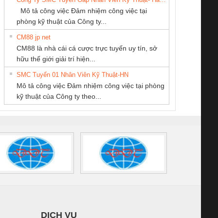
THUẬT ĐIỆN CƠ
SCP-
1K5 L (2433950000)
(2008130000)
(28
Mô tả công việc Đảm nhiệm công việc tại
GIA HƯNG PHÁT
/FSP/2X1/1X2
phòng kỹ thuật của Công ty...
CM88 jp net
Công Ty TNHH
Cty TNHH TM QC
CÔNG TY CỔ
CM88 là nhà cái cá cược trực tuyến uy tín, sở
hiết Bị Điện Nam
Ba Miền
PHẦN DÂY VÀ
iám sát chuỗi
Bộ chỉnh lưu nguồn
Nẹp nhôm chống
Bộ c
hữu thế giới giải trí hiện...
Quốc Thịnh
CÁP ĐIỆN
tấm pin
điện TRANSCLINIC
trơn Đà Nẵng
giám 
THƯỢNG ĐÌNH
SMC Tuyển 01 Nhân Viên Kỹ Thuật-HN
SCLINIC 16I+
BKE 1K5.4
Sola
Mô tả công việc Đảm nhiệm công việc tại phòng
 (2502520000)
(7791400879)2. Giá
TRAN
kỹ thuật của Công ty theo...
1K5.4
DỊCH VỤ