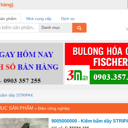
 hàng)
Sản phẩm
Nhà cung cấp
Dịch vụ
Danh mục
V
 bấm dây STRIPAX
MỤC SẢN PHẨM
»
Điện công nghiệp
9005000000 - Kiềm bấm dây STRIP
Mã số:
G-56684-166