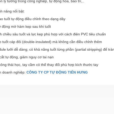
ọn lý tưởng trong công nghiệp, tự động hóa, bảo trì,..
nh năng nổi bật:
ao tuốt tự động điều chỉnh theo dạng dây
ự động mở hàm kẹp sau khi tuốt
h chiều sâu tuốt và lực kẹp phù hợp với cách điện PVC tiêu chuẩn
 tuốt cáp đôi (double‑insulated) mà không cần điều chỉnh thêm
le lưỡi dễ dàng; có khả năng tuốt từng phần (partial stripping) để trán
cắt tự động, giảm nguy cơ tai nạn
công thái học, tay cầm có thể thay đổi phù hợp kích thước tay
 doanh nghiệp:
CÔNG TY CP TỰ ĐỘNG TIẾN HƯNG