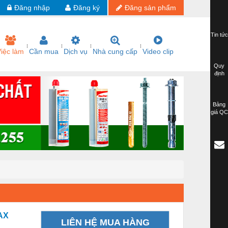
Đăng nhập
Đăng ký
Đăng sản phẩm
Tin tức
iệc làm
Cần mua
Dịch vụ
Nhà cung cấp
Video clip
Quy
định
Bảng
giá QC
AX
LIÊN HỆ MUA HÀNG