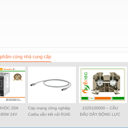
phẩm cùng nhà cung cấp
24VDC 20A
Cáp mạng công nghiệp
1020100000 – CẦU
480W 24V
Cat6a sẵn kết nối RJ45
ĐẤU DÂY ĐỘNG LỰC
38480000
Weidmüller IE-
WDU 4 –
ller -
C6FP8LD0050M40M40-
WEIDMULLER –