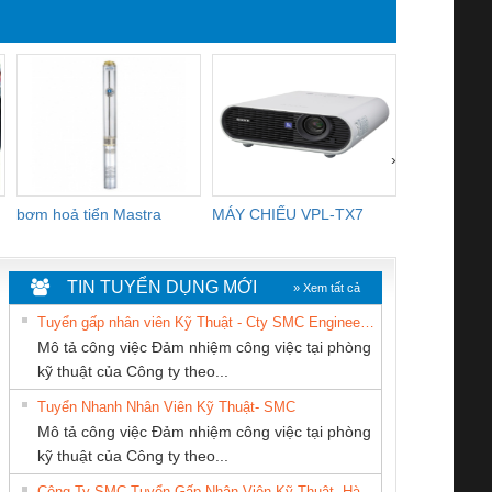
TIENHUN
›
bơm hoả tiển Mastra
MÁY CHIẾU VPL-TX7
BOM DINH
WHITE
TIN TUYỂN DỤNG MỚI
» Xem tất cả
Tuyển gấp nhân viên Kỹ Thuật - Cty SMC Engineering
Mô tả công việc Đảm nhiệm công việc tại phòng
kỹ thuật của Công ty theo...
Tuyển Nhanh Nhân Viên Kỹ Thuật- SMC
CÔNG TY TNHH
CÔNG TY CỔ
CÔNG TY TNHH
 Le An Toàn
Bộ giám sát chuỗi
Bộ giám sát dòng
Bộ ng
Mô tả công việc Đảm nhiệm công việc tại phòng
KỸ THUẬT KTECH
PHẦN TỰ ĐỘNG
THƯƠNG MẠI
enix Contact
tấm pin
điện chuỗi
ray W
kỹ thuật của Công ty theo...
VIỆT NAM
TIẾN HƯNG
DỊCH VỤ KỸ
6960 – PSR-
TRANSCLINIC 16I+
TRANSCLINIC 16I+
BAS 
Công Ty SMC Tuyển Gấp Nhân Viên Kỹ Thuật- Hà Nội