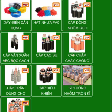
DÂY ĐIỆN DÂN
HẠT NHỰA PVC
CÁP ĐỒNG
DỤNG
NHÔM BỌC
CÁP VẶN XOẮN
CÁP CAO SU
CÁP CHẬM
ABC BỌC CÁCH
CHÁY, CHỐNG
ĐIỆN XLPE
CHÁY
CÁP TRẦN
CÁP ĐIỀU
SỢI ĐỒNG
DÙNG CHO
KHIỂN
NHÔM TRÒN KĨ
ĐƯỜNG DÂY
THUẬT ĐIỆN
TẢI ĐIỆN TRÊN
KHÔNG