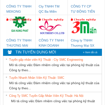
CÔNG TY TNHH
Cty TNHH TM
CÔNG TY CP
MEKONG
QC Ba Miền
TỰ ĐỘNG TIẾN
MARINE SUPPLY
HƯNG
CÔNG TY TNHH
CÔNG TY TNHH
Công ty TNHH
THƯƠNG MẠI
KINH DOANH
Thương Mại SX
DỊCH VỤ KỸ
DỊCH VỤ XNK
Ba Miền
TIN TUYỂN DỤNG MỚI
» Xem tất cả
THUẬT ĐIỆN CƠ
PHƯƠNG NAM
Tuyển gấp nhân viên Kỹ Thuật - Cty SMC Engineering
GIA HƯNG PHÁT
Mô tả công việc Đảm nhiệm công việc tại phòng kỹ thuật của
Công ty theo...
Tuyển Nhanh Nhân Viên Kỹ Thuật- SMC
Mô tả công việc Đảm nhiệm công việc tại phòng kỹ thuật của
Công ty theo...
Công Ty SMC Tuyển Gấp Nhân Viên Kỹ Thuật- Hà Nội
Mô tả công việc Đảm nhiệm công việc tại phòng kỹ thuật