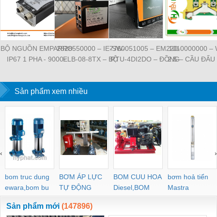
BỘ NGUỒN EMPARRO
2828550000 – IE-SW-
7760051005 – EM220-
1010000000 –
IP67 1 PHA - 9000-
ELB-08-8TX – BỘ
RTU-4DI2DO – ĐỒNG
2.5 – CẦU ĐẤU
11112-1962020 -
CHIA MẠNG 8 CỔNG
HỒ ĐO DÒNG ĐIỆN,
NỐI ĐẤT –
EMPARRO IP67
RJ45 – WEIDMULLER
ĐO ĐIỆN ÁP –
WEIDMULLE
POWER SUPPLY 1-
Sản phẩm xem nhiều
WEIDMULLER
TIENHUNGTE
PHASE
‹
›
bom truc dung
BƠM ÁP LỰC
BOM CUU HOA
bơm hoả tiển
ewara,bom bu
TỰ ĐỘNG
Diesel,BOM
Mastra
ewara
CHUA CHAY
Sản phẩm mới
(147896)