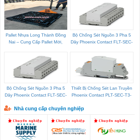
Pallet Nhựa Long Thành Đồng
Bộ Chống Sét Nguồn 3 Pha 5
Nai – Cung Cấp Pallet Mới,
Dây Phoenix Contact FLT-SEC-
C
Pallet Cũ Giá Tốt
P-T1-3S-264/50-FM - 2909589
Bộ Chống Sét Nguồn 3 Pha 5
Thiết Bị Chống Sét Lan Truyền
B
Dây Phoenix Contact FLT-SEC-
Phoenix Contact PLT-SEC-T3-
P-T1-3S-440/35-FM - 2908264
230-FM-PT - 2907928
Nhà cung cấp chuyên nghiệp