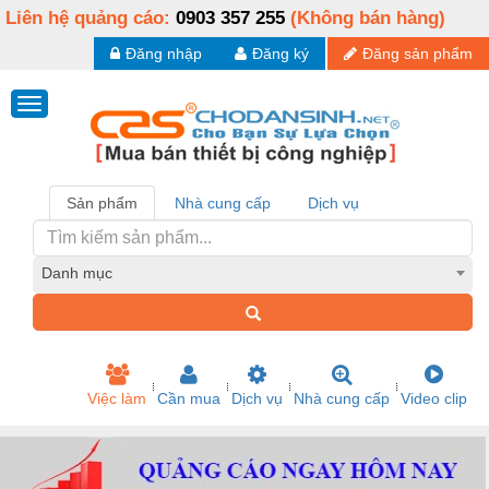
Liên hệ quảng cáo:
0903 357 255
(Không bán hàng)
Đăng nhập
Đăng ký
Đăng sản phẩm
Sản phẩm
Nhà cung cấp
Dịch vụ
Danh mục
Việc làm
Cần mua
Dịch vụ
Nhà cung cấp
Video clip