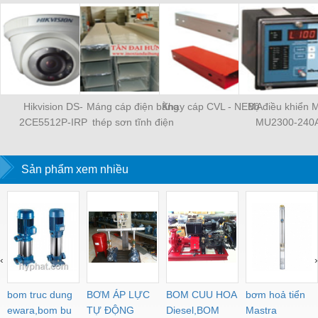
Hikvision DS-
Máng cáp điện bằng
Khay cáp CVL - NEMA
Bộ điều khiển M
2CE5512P-IRP
thép sơn tĩnh điện
MU2300-240
TDH-100x50x0.8
Sản phẩm xem nhiều
‹
›
bom truc dung
BƠM ÁP LỰC
BOM CUU HOA
bơm hoả tiển
ewara,bom bu
TỰ ĐỘNG
Diesel,BOM
Mastra