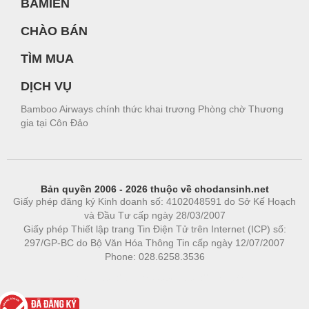
BAMIEN
CHÀO BÁN
TÌM MUA
DỊCH VỤ
Bamboo Airways chính thức khai trương Phòng chờ Thương
gia tại Côn Đảo
Bản quyền 2006 - 2026 thuộc về chodansinh.net
Giấy phép đăng ký Kinh doanh số: 4102048591 do Sở Kế Hoạch
và Đầu Tư cấp ngày 28/03/2007
Giấy phép Thiết lập trang Tin Điện Tử trên Internet (ICP) số:
297/GP-BC do Bộ Văn Hóa Thông Tin cấp ngày 12/07/2007
Phone: 028.6258.3536
Phòng trọ
|
https://bdsgroup.vn
https://kqxs123.com