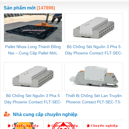
ewara
CHUA CHAY
Sản phẩm mới
(147896)
Pallet Nhựa Long Thành Đồng
Bộ Chống Sét Nguồn 3 Pha 5
Nai – Cung Cấp Pallet Mới,
Dây Phoenix Contact FLT-SEC-
C
Pallet Cũ Giá Tốt
P-T1-3S-264/50-FM - 2909589
Bộ Chống Sét Nguồn 3 Pha 5
Thiết Bị Chống Sét Lan Truyền
B
Dây Phoenix Contact FLT-SEC-
Phoenix Contact PLT-SEC-T3-
P-T1-3S-440/35-FM - 2908264
230-FM-PT - 2907928
Nhà cung cấp chuyên nghiệp