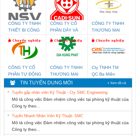
CÔNG TY TNHH
CÔNG TY CỔ
CÔNG TY TNHH
THIẾT BỊ CÔNG
PHẦN DÂY VÀ
THƯƠNG MẠI
NGHIỆP NIHON
CÁP ĐIỆN
THIÊN ÂN VIỆT
SETSUBI VIỆT
THƯỢNG ĐÌNH
NAM
NAM
CÔNG TY CỔ
CÔNG TY TNHH
Cty TNHH TM
PHẦN TỰ ĐỘNG
THƯƠNG MẠI
QC Ba Miền
TIẾN HƯNG
DỊCH VỤ KỸ
TIN TUYỂN DỤNG MỚI
» Xem tất cả
THUẬT ĐIỆN CƠ
Tuyển gấp nhân viên Kỹ Thuật - Cty SMC Engineering
GIA HƯNG
Mô tả công việc Đảm nhiệm công việc tại phòng kỹ thuật của
PHÁT
Công ty theo...
Tuyển Nhanh Nhân Viên Kỹ Thuật- SMC
Mô tả công việc Đảm nhiệm công việc tại phòng kỹ thuật của
Công ty theo...