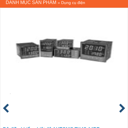
DANH MỤC SẢN PHẨM
»
Dụng cụ điện