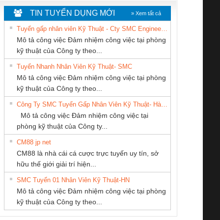
TIN TUYỂN DỤNG MỚI
» Xem tất cả
Tuyển gấp nhân viên Kỹ Thuật - Cty SMC Engineering
Mô tả công việc Đảm nhiệm công việc tại phòng
kỹ thuật của Công ty theo...
Tuyển Nhanh Nhân Viên Kỹ Thuật- SMC
CONG TY TNHH
Công ty TNHH
CÔNG TY CỔ
 Le An Toàn
Bộ giám sát chuỗi
Bộ giám sát dòng
Bộ ng
Mô tả công việc Đảm nhiệm công việc tại phòng
TM-DV DAI DONG
Thương Mại SX
PHẦN TỰ ĐỘNG
enix Contact
tấm pin
điện chuỗi
ray W
kỹ thuật của Công ty theo...
THANH
Ba Miền
TIẾN HƯNG
6960 – PSR-
TRANSCLINIC 16I+
TRANSCLINIC 16I+
BAS 
Công Ty SMC Tuyển Gấp Nhân Viên Kỹ Thuật- Hà Nội
SCP-
1K5 L (2433950000)
(2008130000)
(28
Mô tả công việc Đảm nhiệm công việc tại
/FSP/2X1/1X2
phòng kỹ thuật của Công ty...
CM88 jp net
Cty TNHH TM QC
CÔNG TY TNHH
CÔNG TY CP TỰ
CM88 là nhà cái cá cược trực tuyến uy tín, sở
Ba Miền
KỸ THUẬT KTECH
ĐỘNG TIẾN
iám sát chuỗi
Bộ chỉnh lưu nguồn
Nẹp nhôm chống
Bộ c
hữu thế giới giải trí hiện...
VIỆT NAM
HƯNG
tấm pin
điện TRANSCLINIC
trơn Đà Nẵng
giám 
SMC Tuyển 01 Nhân Viên Kỹ Thuật-HN
SCLINIC 16I+
BKE 1K5.4
Sola
Mô tả công việc Đảm nhiệm công việc tại phòng
 (2502520000)
(7791400879)2. Giá
TRAN
kỹ thuật của Công ty theo...
1K5.4