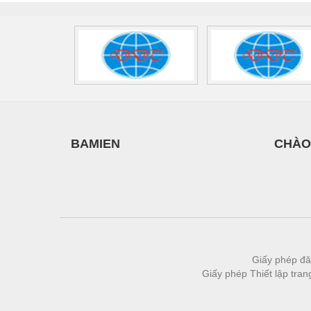
Thiết bị làm sạch
Thiết bị sơn - Sơn
Thiết bị nhà bếp
Thiết bị nhiệt
Thiêt bị PCCC
Thiết bị truyền động
BAMIEN
CHÀO
Thiết bị văn phòng
Thiết bị viễn thông
Thủy lực-Thiết bị
Thủy sản - Trang thiết bị
Tự động hoá
Giấy phép đă
Giấy phép Thiết lập tra
Van - Co các loại
Vật liệu mài mòn