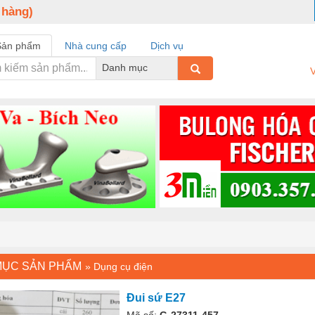
 hàng)
Sản phẩm
Nhà cung cấp
Dịch vụ
Danh mục
V
MỤC SẢN PHẨM
»
Dụng cụ điện
Đui sứ E27
Mã số:
G-27311-457