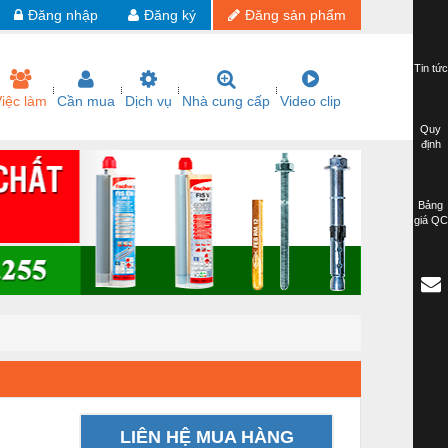
Đăng nhập
Đăng ký
Đăng sản phẩm
Tin tức
iệc làm
Cần mua
Dịch vụ
Nhà cung cấp
Video clip
Quy
định
Bảng
giá QC
LIÊN HỆ MUA HÀNG