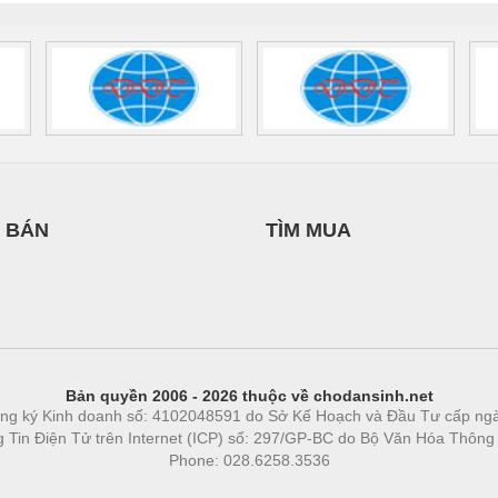
 BÁN
TÌM MUA
Bản quyền 2006 - 2026 thuộc về chodansinh.net
ng ký Kinh doanh số: 4102048591 do Sở Kế Hoạch và Đầu Tư cấp ng
ng Tin Điện Tử trên Internet (ICP) số: 297/GP-BC do Bộ Văn Hóa Thông
Phone: 028.6258.3536
Phòng trọ
|
https://bdsgroup.vn
https://kqxs123.com