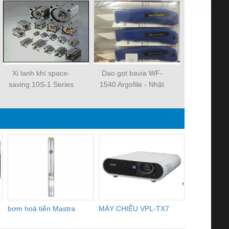
Xi lanh khí space-
Dao gọt bavia WF-
Xi lanh kh
saving 10S-1 Series
1540 Argofile - Nhật
saving 10S-
Bản
›
bơm hoả tiển Mastra
MÁY CHIẾU VPL-TX7
BOM DINH
WHITE