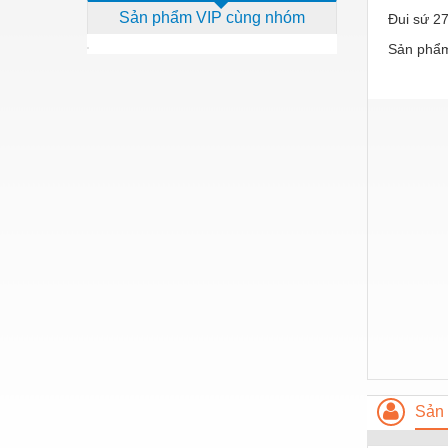
Sản phẩm VIP cùng nhóm
Đui sứ 2
Dịch vụ - Thi công
Sản phẩm
Điện công nghiệp
Điện gia dụng
Điện Lạnh
Đóng tàu Thiết bị
Đúc chính xác Thiết bị
Dụng cụ cầm tay
Dụng cụ cắt gọt
Dụng cụ điện
Dụng cụ đo
Gỗ - Trang thiết bị
Sản 
Hàn cắt - Thiết bị