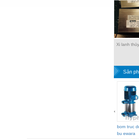
Hóa chất-Trang thiết bị
Kệ công nghiệp
Khí nén - Thiết bị
Khuôn mẫu - Phụ tùng
Xi lanh thủ
Lọc công nghiệp
Máy công cụ - Phụ tùng
Mỏ - Trang thiết bị
Sản ph
Mô tơ - Hộp số
Môi trường - Thiết bị
Nâng hạ - Trang thiết bị
‹
Nội - Ngoại thất - văn phòng
Nồi hơi - Trang thiết bị
bom truc 
bu ewara
Nông nghiệp - Thiết bị