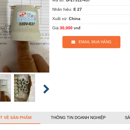
Nhãn hiệu:
E 27
Xuất xứ:
China
Giá:
30,000
vnđ
EMAIL MUA HÀNG
ẾT VỀ SẢN PHẨM
THÔNG TIN DOANH NGHIỆP
SẢ