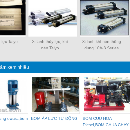
y lực Taiyo
Xi lanh thủy lực, khí
Xi lanh khí nén thông
nén Taiyo
dụng 10A-3 Series
ẩm xem nhiều
dung ewara,bom
BƠM ÁP LỰC TỰ ĐỘNG
BOM CUU HOA
Diesel,BOM CHUA CHAY