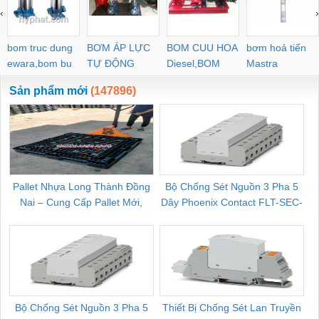
‹
›
bom truc dung
BƠM ÁP LỰC
BOM CUU HOA
bơm hoả tiển
ewara,bom bu
TỰ ĐỘNG
Diesel,BOM
Mastra
ewara
CHUA CHAY
Sản phẩm mới
(147896)
Pallet Nhựa Long Thành Đồng
Bộ Chống Sét Nguồn 3 Pha 5
Nai – Cung Cấp Pallet Mới,
Dây Phoenix Contact FLT-SEC-
C
Pallet Cũ Giá Tốt
P-T1-3S-264/50-FM - 2909589
Bộ Chống Sét Nguồn 3 Pha 5
Thiết Bị Chống Sét Lan Truyền
B