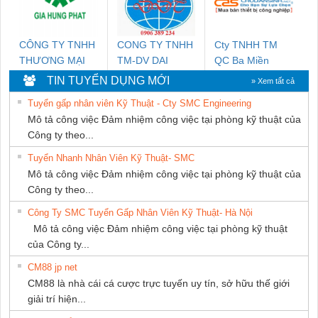
NAM
CÔNG TY TNHH
CONG TY TNHH
Cty TNHH TM
THƯƠNG MẠI
TM-DV DAI
QC Ba Miền
DỊCH VỤ KỸ
DONG THANH
TIN TUYỂN DỤNG MỚI
» Xem tất cả
THUẬT ĐIỆN CƠ
Tuyển gấp nhân viên Kỹ Thuật - Cty SMC Engineering
GIA HƯNG PHÁT
Mô tả công việc Đảm nhiệm công việc tại phòng kỹ thuật của
Công ty theo...
Tuyển Nhanh Nhân Viên Kỹ Thuật- SMC
Mô tả công việc Đảm nhiệm công việc tại phòng kỹ thuật của
Công ty theo...
Công Ty SMC Tuyển Gấp Nhân Viên Kỹ Thuật- Hà Nội
Mô tả công việc Đảm nhiệm công việc tại phòng kỹ thuật
của Công ty...
CM88 jp net
CM88 là nhà cái cá cược trực tuyến uy tín, sở hữu thế giới
giải trí hiện...