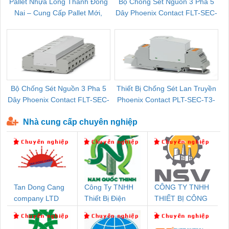
Pallet Nhựa Long Thành Đồng
Bộ Chống Sét Nguồn 3 Pha 5
Nai – Cung Cấp Pallet Mới,
Dây Phoenix Contact FLT-SEC-
C
Pallet Cũ Giá Tốt
P-T1-3S-264/50-FM - 2909589
Bộ Chống Sét Nguồn 3 Pha 5
Thiết Bị Chống Sét Lan Truyền
B
Dây Phoenix Contact FLT-SEC-
Phoenix Contact PLT-SEC-T3-
P-T1-3S-440/35-FM - 2908264
230-FM-PT - 2907928
Nhà cung cấp chuyên nghiệp
Tan Dong Cang
Công Ty TNHH
CÔNG TY TNHH
company LTD
Thiết Bị Điện
THIẾT BỊ CÔNG
Nam Quốc Thịnh
NGHIỆP NIHON
SETSUBI VIỆT