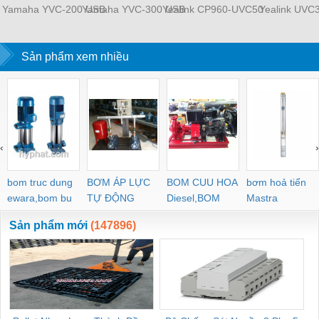
Yamaha YVC-200 USB
Yamaha YVC-300 USB
Yealink CP960-UVC50
Yealink UVC
Sản phẩm xem nhiều
‹
›
bom truc dung
BƠM ÁP LỰC
BOM CUU HOA
bơm hoả tiển
ewara,bom bu
TỰ ĐỘNG
Diesel,BOM
Mastra
ewara
CHUA CHAY
Sản phẩm mới
(147896)