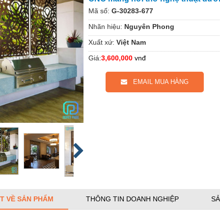
Mã số:
G-30283-677
Nhãn hiệu:
Nguyên Phong
Xuất xứ:
Việt Nam
Giá:
3,600,000
vnđ
EMAIL MUA HÀNG
ẾT VỀ SẢN PHẨM
THÔNG TIN DOANH NGHIỆP
SẢ