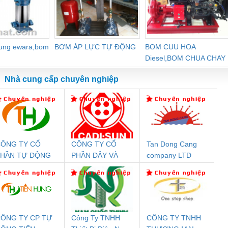
dung ewara,bom
BƠM ÁP LỰC TỰ ĐỘNG
BOM CUU HOA
Diesel,BOM CHUA CHAY
Nhà cung cấp chuyên nghiệp
ÔNG TY CỔ
CÔNG TY CỔ
Tan Dong Cang
Đệm An Toàn
Rơ Le An Toàn
Bộ Lặp Tín Hiệu
Rơ
PHẦN TỰ ĐỘNG
PHẦN DÂY VÀ
company LTD
nix Contact
Phoenix Contact
PROFIBUS Phoenix
Pho
IẾN HƯNG
CÁP ĐIỆN
PC20-1NO-
PSR-SCP-
Contact PSI-REP-
298
THƯỢNG ĐÌNH
24DC-SP -
24UC/ESL4/3X1/1X2/B
PROFIBUS/12MB -
700578
- 2981059
2708863
24DC
ÔNG TY CP TỰ
Công Ty TNHH
CÔNG TY TNHH