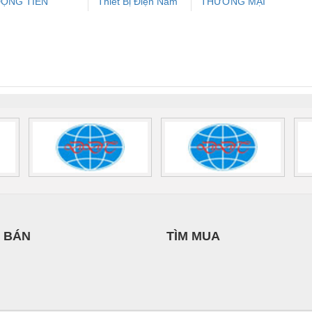
ỘNG TIẾN
Thiết Bị Điện Nam
THƯƠNG MẠI
ưu Điện AC
Mô-đun Ắc Quy UPS
Rơ Le An Toàn
Bộ g
HƯNG
Quốc Thịnh
THIÊN ÂN VIỆT
 Suất Cao
Phoenix Contact
Phoenix Contact
NAM
nix Contact
QUINT-HP-
2981059 – PSR-
TRAN
INT-HP-
BAT/PB/48DC/7.0AH/PT
SCP-
1K5 H
0AC/2.5KVA/PT
- 1133819
24UC/ESL4/3X1/1X2/B
 1136815
 BÁN
TÌM MUA