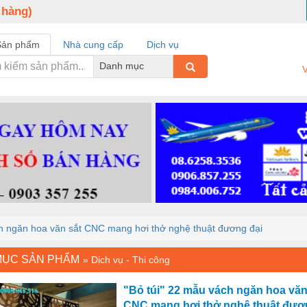
 hàng)
Sản phẩm
Nhà cung cấp
Dịch vụ
Danh mục
V
ch ngăn hoa văn sắt CNC mang hơi thở nghệ thuật đương đại
MỤC SẢN PHẨM
»
Dịch vụ - Thi công
"Bỏ túi" 22 mẫu vách ngăn hoa văn
CNC mang hơi thở nghệ thuật đươ