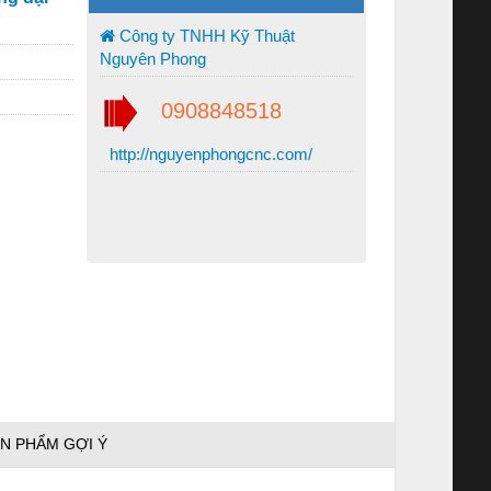
Công ty TNHH Kỹ Thuật
Nguyên Phong
0908848518
http://nguyenphongcnc.com/
N PHẨM GỢI Ý