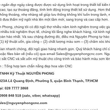
 ngăn đẹp
ngày càng được được sử dụng linh hoạt trong thiết kế kiến t
ao, tạo sự thoáng đãng, tính linh động trong thiết kế sử dụng. Hơn t
thông thoáng, nhẹ nhàng sẽ giúp lưu thông không khí luôn trong lành
ỏ đưa thẩm mỹ ngôi nhà lên một tầm mới, sang trọng và cao cấp hơn.
Phong, chúng tôi có đội ngũ thợ nhiều năm kinh nghiệm trong việc gi
nhiều trải nghiệm thực tế, chúng tôi lắng nghe khách hàng, rút kinh 
hoàn hảo nhất. Và sau chặng đường đó, điều mà Nguyên Phong tự hào 
 (1) kỹ thuật uốn, gia công – (2) chất lượng màu sơn – (3) chăm sóc k
gian nhanh chóng, đội ngũ giao hàng nhanh gọn. Quý khách hàng chỉ c
hoặc files bản vẽ (nếu có) qua email Sales@nguyenphongcnc.com. Nguyê
 sắt CNC và sắt uốn mỹ thuật cho công trình và bảo hành màu sơn lên
 : Tổng hợp lam chắn nắng đẹp hoa văn CNC
 TNHH Kỹ Thuật NGUYÊN PHONG
 323A Lê Quang Định, Phường 5, quận Bình Thạnh, TP.HCM
ại:
028 7777 3868
 0908 848 518 (zalo, viber, whatsapp)
Sales@nguyenphongcnc.com