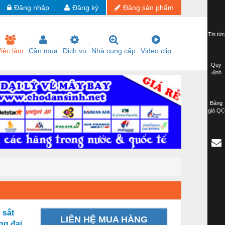
Đăng nhập
Đăng ký
Đăng sản phẩm
Tin tức
iệc làm
Cần mua
Dịch vụ
Nhà cung cấp
Video clip
Quy
định
Bảng
giá QC
 sắt
LIÊN HỆ MUA HÀNG
ng đại