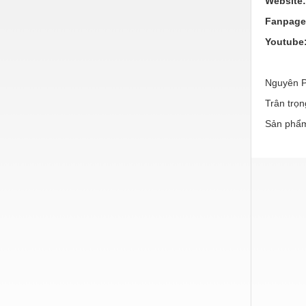
Website
Hóa chất-Trang thiết bị
Fanpag
Kệ công nghiệp
Youtube
Khí nén - Thiết bị
Khuôn mẫu - Phụ tùng
Nguyên P
Lọc công nghiệp
Trân trọn
Sản phẩm
Máy công cụ - Phụ tùng
Mỏ - Trang thiết bị
Mô tơ - Hộp số
Môi trường - Thiết bị
Nâng hạ - Trang thiết bị
Nội - Ngoại thất - văn phòng
Nồi hơi - Trang thiết bị
Nông nghiệp - Thiết bị