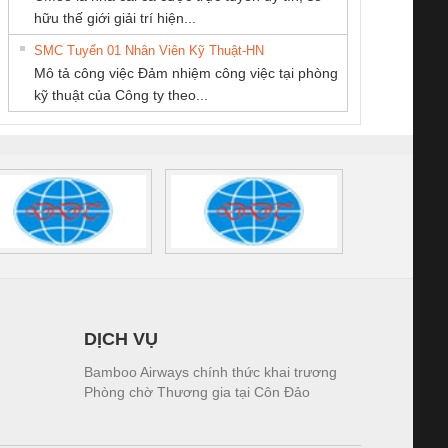
THIẾT BỊ CÔNG
Ba Miền
KINH DOANH
iám sát chuỗi
Bộ chỉnh lưu nguồn
Nẹp nhôm chống
Bộ c
hữu thế giới giải trí hiện...
NGHIỆP NIHON
DỊCH VỤ XNK
tấm pin
điện TRANSCLINIC
trơn Đà Nẵng
giám 
SETSUBI VIỆT
PHƯƠNG NAM
SMC Tuyển 01 Nhân Viên Kỹ Thuật-HN
SCLINIC 16I+
BKE 1K5.4
Sola
NAM
Mô tả công việc Đảm nhiệm công việc tại phòng
 (2502520000)
(7791400879)2. Giá
TRAN
kỹ thuật của Công ty theo...
1K5.4
DỊCH VỤ
Bamboo Airways chính thức khai trương
Phòng chờ Thương gia tại Côn Đảo