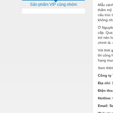
Sản phẩm VIP cùng nhóm
Mẫu vách
Dịch vụ - Thi công
thẩm mỹ c
Điện công nghiệp
cấu trúc 
không nh
Điện gia dụng
Ở Nguyên 
Điện Lạnh
cấp. Qua 
trở nên 
Đóng tàu Thiết bị
chính là:
Với thời 
Đúc chính xác Thiết bị
thi công 
Dụng cụ cầm tay
hạng mục
Xem thêm
Dụng cụ cắt gọt
Công ty
Dụng cụ điện
Địa chỉ:
Dụng cụ đo
Điện tho
Gỗ - Trang thiết bị
Hotline:
Hàn cắt - Thiết bị
Email: 