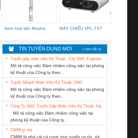
›
bơm hoả tiển Mastra
MÁY CHIẾU VPL-TX7
BOM DINH
WHITE
TIN TUYỂN DỤNG MỚI
» Xem tất cả
Tuyển gấp nhân viên Kỹ Thuật - Cty SMC Engineering
Mô tả công việc Đảm nhiệm công việc tại phòng
kỹ thuật của Công ty theo...
Tuyển Nhanh Nhân Viên Kỹ Thuật- SMC
CÔNG TY TNHH
CÔNG TY TNHH
Công ty TNHH
 Le An Toàn
Bộ giám sát chuỗi
Bộ giám sát dòng
Bộ ng
Mô tả công việc Đảm nhiệm công việc tại phòng
KỸ THUẬT KTECH
MEKONG MARINE
Thương Mại SX
enix Contact
tấm pin
điện chuỗi
ray W
kỹ thuật của Công ty theo...
VIỆT NAM
SUPPLY
Ba Miền
6960 – PSR-
TRANSCLINIC 16I+
TRANSCLINIC 16I+
BAS 
Công Ty SMC Tuyển Gấp Nhân Viên Kỹ Thuật- Hà Nội
SCP-
1K5 L (2433950000)
(2008130000)
(28
Mô tả công việc Đảm nhiệm công việc tại
/FSP/2X1/1X2
phòng kỹ thuật của Công ty...
CM88 jp net
CÔNG TY TNHH
Cty TNHH TM QC
CÔNG TY TNHH
CM88 là nhà cái cá cược trực tuyến uy tín, sở