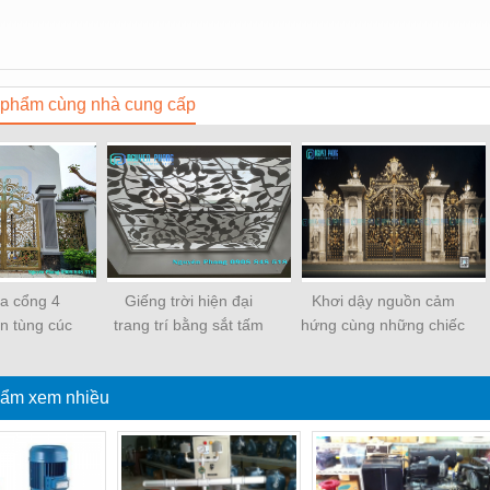
phẩm cùng nhà cung cấp
ửa cổng 4
Giếng trời hiện đại
Khơi dậy nguồn cảm
n tùng cúc
trang trí bằng sắt tấm
hứng cùng những chiếc
đẹp, sơn
cắt hoa văn CNC nghệ
cổng biệt thự sắt đẹp
ành phần 4
thuật đẹp, độc đáo,
nhất
ẩm xem nhiều
o cấp
sang trọng