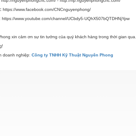
:
http://nguyenphongcnc.com/ - http://np.nguyenphongcnc.com/
e:
https://www.facebook.com/CNCnguyenphong/
:
https://www.youtube.com/channel/UCbdy5-UQhX507bQTDHNjYpw
hong xin cảm ơn sự tin tưởng của quý khách hàng trong thời gian qua
g!
 doanh nghiệp:
Công ty TNHH Kỹ Thuật Nguyên Phong