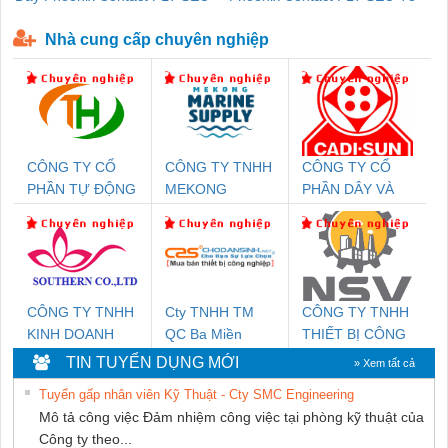
P-T1-3S-440/35-FM - 2908264
230-FM-PT - 2907928
Nhà cung cấp chuyên nghiệp
CÔNG TY CỔ
CÔNG TY TNHH
CÔNG TY CỔ
PHẦN TỰ ĐỘNG
MEKONG
PHẦN DÂY VÀ
TIẾN HƯNG
MARINE
CÁP ĐIỆN
SUPPLY
THƯỢNG ĐÌNH
CÔNG TY TNHH
Cty TNHH TM
CÔNG TY TNHH
KINH DOANH
QC Ba Miền
THIẾT BỊ CÔNG
DỊCH VỤ XNK
NGHIỆP NIHON
TIN TUYỂN DỤNG MỚI
» Xem tất cả
PHƯƠNG NAM
SETSUBI VIỆT
Tuyển gấp nhân viên Kỹ Thuật - Cty SMC Engineering
NAM
Mô tả công việc Đảm nhiệm công việc tại phòng kỹ thuật của
Công ty theo...