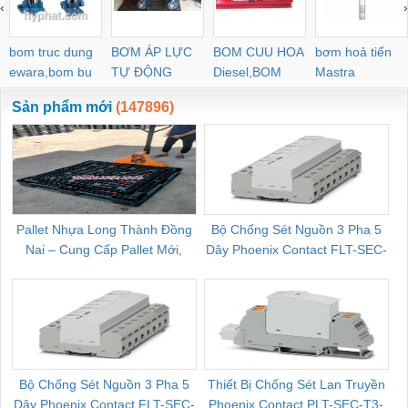
‹
›
bom truc dung
BƠM ÁP LỰC
BOM CUU HOA
bơm hoả tiển
ewara,bom bu
TỰ ĐỘNG
Diesel,BOM
Mastra
ewara
CHUA CHAY
Sản phẩm mới
(147896)
Pallet Nhựa Long Thành Đồng
Bộ Chống Sét Nguồn 3 Pha 5
Nai – Cung Cấp Pallet Mới,
Dây Phoenix Contact FLT-SEC-
C
Pallet Cũ Giá Tốt
P-T1-3S-264/50-FM - 2909589
Bộ Chống Sét Nguồn 3 Pha 5
Thiết Bị Chống Sét Lan Truyền
B
Dây Phoenix Contact FLT-SEC-
Phoenix Contact PLT-SEC-T3-