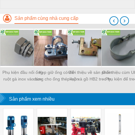
Sản phẩm cùng nhà cung cấp
‹
›
Phụ kiện đầu nối ống
Kẹp giữ ống có đế
Giới thiệu về sản phẩm
Giới thiệu cùm Ub
ruột gà inox vào box
dùng cho ống thép luồn
kẹp xà gồ HB2 treo ty
- Phụ kiện để tr
W-SCB Nippon Seam
dây điện EMT
ren
thép luồn dây 
Sản phẩm xem nhiều