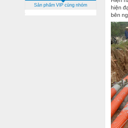
Hiện n
Sản phẩm VIP cùng nhóm
Dịch vụ - Thi công
hiện đ
bên ng
Điện công nghiệp
Điện gia dụng
Điện Lạnh
Đóng tàu Thiết bị
Đúc chính xác Thiết bị
Dụng cụ cầm tay
Dụng cụ cắt gọt
Dụng cụ điện
Dụng cụ đo
Gỗ - Trang thiết bị
Hàn cắt - Thiết bị