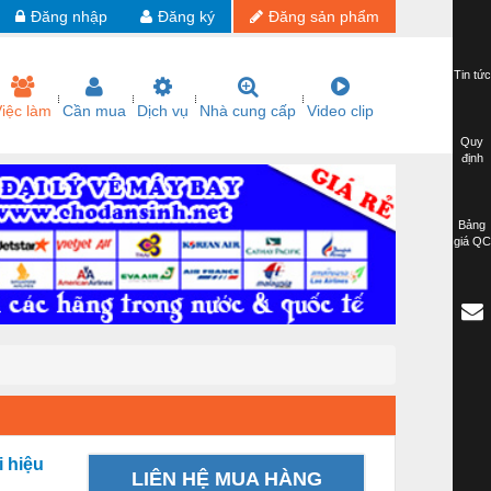
Đăng nhập
Đăng ký
Đăng sản phẩm
Tin tức
iệc làm
Cần mua
Dịch vụ
Nhà cung cấp
Video clip
Quy
định
Bảng
giá QC
 hiệu
LIÊN HỆ MUA HÀNG