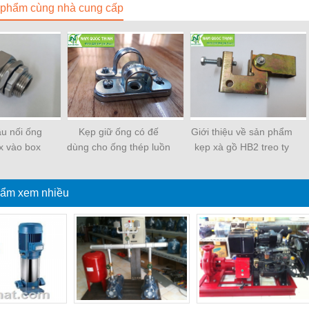
phẩm cùng nhà cung cấp
ầu nối ống
Kẹp giữ ống có đế
Giới thiệu về sản phẩm
ox vào box
dùng cho ống thép luồn
kẹp xà gồ HB2 treo ty
pon Seam
dây điện EMT
ren
ẩm xem nhiều