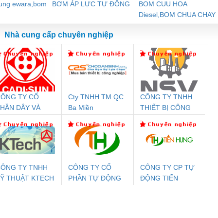
dung ewara,bom
BƠM ÁP LỰC TỰ ĐỘNG
BOM CUU HOA
Diesel,BOM CHUA CHAY
Nhà cung cấp chuyên nghiệp
ÔNG TY CỔ
Cty TNHH TM QC
CÔNG TY TNHH
Đệm An Toàn
Rơ Le An Toàn
Bộ Lặp Tín Hiệu
Rơ
HẦN DÂY VÀ
Ba Miền
THIẾT BỊ CÔNG
nix Contact
Phoenix Contact
PROFIBUS Phoenix
Pho
ÁP ĐIỆN
NGHIỆP NIHON
PC20-1NO-
PSR-SCP-
Contact PSI-REP-
298
THƯỢNG ĐÌNH
SETSUBI VIỆT
24DC-SP -
24UC/ESL4/3X1/1X2/B
PROFIBUS/12MB -
NAM
700578
- 2981059
2708863
24DC
ÔNG TY TNHH
CÔNG TY CỔ
CÔNG TY CP TỰ
Ỹ THUẬT KTECH
PHẦN TỰ ĐỘNG
ĐỘNG TIẾN
ưu Điện AC
Mô-đun Ắc Quy UPS
Rơ Le An Toàn
Bộ g
IỆT NAM
TIẾN HƯNG
HƯNG
 Suất Cao
Phoenix Contact
Phoenix Contact
nix Contact
QUINT-HP-
2981059 – PSR-
TRAN
INT-HP-
BAT/PB/48DC/7.0AH/PT
SCP-
1K5 H