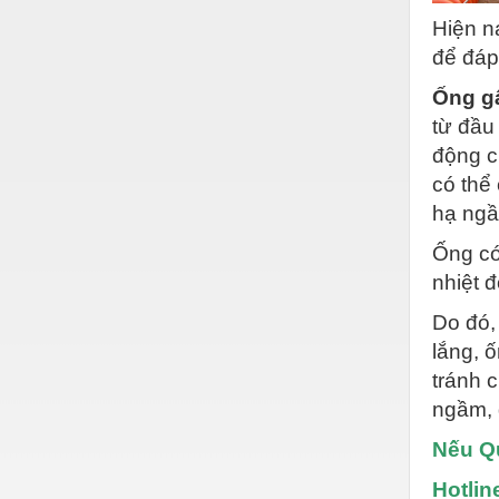
Hóa chất-Trang thiết bị
Hiện n
Kệ công nghiệp
để đáp
Khí nén - Thiết bị
Ống g
từ đầu
Khuôn mẫu - Phụ tùng
động c
Lọc công nghiệp
có thể
Máy công cụ - Phụ tùng
hạ ngầ
Mỏ - Trang thiết bị
Ống có
nhiệt đ
Mô tơ - Hộp số
Do đó,
Môi trường - Thiết bị
lắng, 
Nâng hạ - Trang thiết bị
tránh 
Nội - Ngoại thất - văn phòng
ngầm, 
Nồi hơi - Trang thiết bị
Nếu Qu
Nông nghiệp - Thiết bị
Hotlin