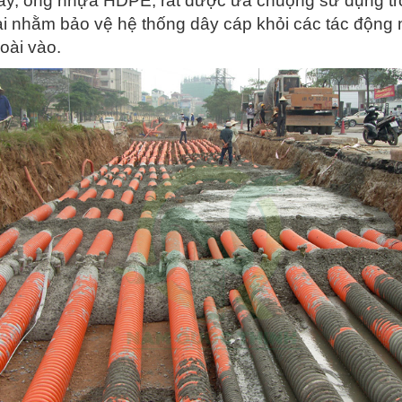
ay, ống nhựa HDPE, rất được ưa chuộng sử dụng tron
ại nhằm bảo vệ hệ thống dây cáp khỏi các tác động 
oài vào.