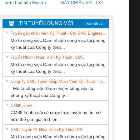
bơm hoả tiển Mastra
MÁY CHIẾU VPL-TX7
BOM DINH
WHITE
TIN TUYỂN DỤNG MỚI
» Xem tất cả
Tuyển gấp nhân viên Kỹ Thuật - Cty SMC Engineering
Mô tả công việc Đảm nhiệm công việc tại phòng
kỹ thuật của Công ty theo...
Tuyển Nhanh Nhân Viên Kỹ Thuật- SMC
CONG TY TNHH
Công Ty TNHH
Công ty TNHH
 Le An Toàn
Bộ giám sát chuỗi
Bộ giám sát dòng
Bộ ng
Mô tả công việc Đảm nhiệm công việc tại phòng
TM-DV DAI DONG
Thiết Bị Điện Nam
Thương Mại SX
enix Contact
tấm pin
điện chuỗi
ray W
kỹ thuật của Công ty theo...
THANH
Quốc Thịnh
Ba Miền
6960 – PSR-
TRANSCLINIC 16I+
TRANSCLINIC 16I+
BAS 
Công Ty SMC Tuyển Gấp Nhân Viên Kỹ Thuật- Hà Nội
SCP-
1K5 L (2433950000)
(2008130000)
(28
Mô tả công việc Đảm nhiệm công việc tại
/FSP/2X1/1X2
phòng kỹ thuật của Công ty...
CM88 jp net
CÔNG TY TNHH
CÔNG TY TNHH
CÔNG TY TNHH
CM88 là nhà cái cá cược trực tuyến uy tín, sở
THƯƠNG MẠI
MEKONG MARINE
KINH DOANH
iám sát chuỗi
Bộ chỉnh lưu nguồn
Nẹp nhôm chống
Bộ c
hữu thế giới giải trí hiện...
DỊCH VỤ KỸ
SUPPLY
DỊCH VỤ XNK
tấm pin
điện TRANSCLINIC
trơn Đà Nẵng
giám 
THUẬT ĐIỆN CƠ
PHƯƠNG NAM
SMC Tuyển 01 Nhân Viên Kỹ Thuật-HN
SCLINIC 16I+
BKE 1K5.4
Sola
GIA HƯNG PHÁT
Mô tả công việc Đảm nhiệm công việc tại phòng
 (2502520000)
(7791400879)2. Giá
TRAN