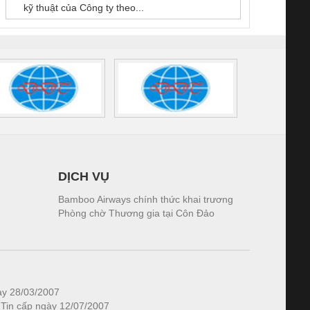
kỹ thuật của Công ty theo...
1K5.4
DỊCH VỤ
Bamboo Airways chính thức khai trương
Phòng chờ Thương gia tại Côn Đảo
ày 28/03/2007
 Tin cấp ngày 12/07/2007