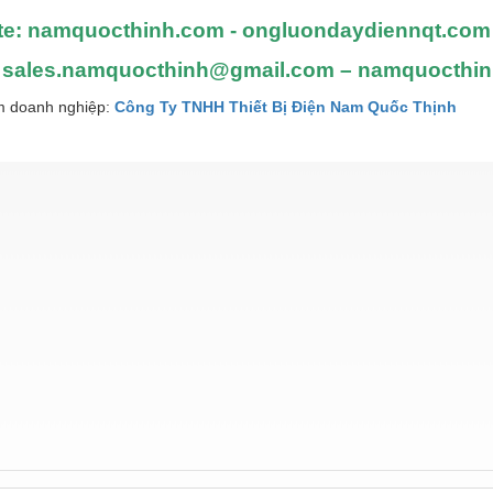
te: namquocthinh.com - ongluondaydiennqt.com
: sales.namquocthinh@gmail.com – namquocthi
 doanh nghiệp:
Công Ty TNHH Thiết Bị Điện Nam Quốc Thịnh