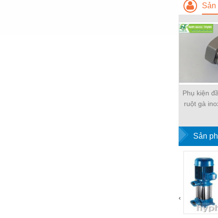
Thiết bị làm sạch
Sản 
Thiết bị sơn - Sơn
Thiết bị nhà bếp
Thiết bị nhiệt
Thiêt bị PCCC
Thiết bị truyền động
Phụ kiện đ
ruột gà in
Thiết bị văn phòng
W-SCB Nip
Thiết bị viễn thông
Sản ph
Thủy lực-Thiết bị
Thủy sản - Trang thiết bị
Tự động hoá
Van - Co các loại
‹
Vật liệu mài mòn