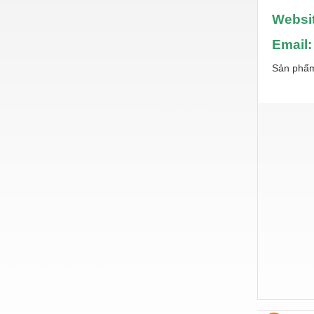
Nước-Vật tư thiết bị
Websi
Phốt cơ khí
Email
Sắt, thép, inox các loại
Sản phẩm
Thí nghiệm-Trang thiết bị
Thiết bị chiếu sáng
Thiết bị chống sét
Thiết bị an ninh
Thiết bị công nghiệp
Thiết bị công trình
Thiết bị điện
Thiết bị giáo dục
Thiết bị khác