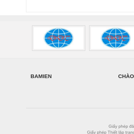
440/35-FM -
2907928
UPS/23
2908264
-
BAMIEN
CHÀO
Giấy phép đă
Giấy phép Thiết lập tra