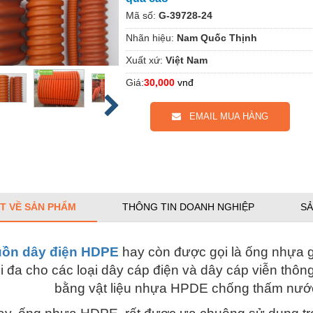
Mã số:
G-39728-24
Nhãn hiệu:
Nam Quốc Thịnh
Xuất xứ:
Việt Nam
Giá:
30,000
vnđ
EMAIL MUA HÀNG
ẾT VỀ SẢN PHẨM
THÔNG TIN DOANH NGHIỆP
SẢ
uồn dây điện HDPE
hay còn được gọi là ống nhựa g
ối đa cho các loại dây cáp điện và dây cáp viễn thô
bằng vật liệu nhựa HPDE chống thấm nước v