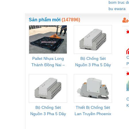
bom truc 
Vật liệu xây dựng
bu ewara
Vòng bi - Bạc đạn
Sản phẩm mới
(147896)
Xe hơi - Phụ tùng
Xe máy - Phụ tùng
Xe tải - phụ tùng
C
Pallet Nhựa Long
Bộ Chống Sét
Rơ Le 
Y khoa - Trang thiết bị
P
Thành Đồng Nai –
Nguồn 3 Pha 5 Dây
Phoe
C
Cung Cấp Pallet
Phoenix Contact
PSR-
Mới, Pallet Cũ Giá
FLT-SEC-P-T1-3S-
1NC-
Tốt
264/50-FM -
2
2909589
C
K
Bộ Chống Sét
Thiết Bị Chống Sét
Bộ L
V
Nguồn 3 Pha 5 Dây
Lan Truyền Phoenix
Công
Phoenix Contact
Contact PLT-SEC-
Phoe
FLT-SEC-P-T1-3S-
T3-230-FM-PT -
QU