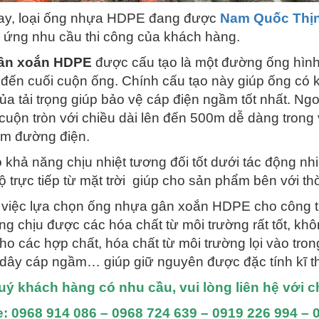
ay, loại ống nhựa HDPE đang được
Nam Quốc Thị
 ứng nhu cầu thi công của khách hàng.
ân xoắn HDPE
được cấu tạo là một đường ống hình 
 đến cuối cuộn ống. Chính cấu tạo này giúp ống có 
ủa tải trọng giúp bảo vệ cáp điện ngầm tốt nhất. N
 cuộn tròn với chiều dài lên đến 500m dễ dàng trong
m đường điện.
 khả năng chịu nhiệt tương đối tốt dưới tác động nh
ộ trực tiếp từ mặt trời giúp cho sản phẩm bên với thờ
 việc lựa chọn ống nhựa gân xoắn HDPE cho công tr
ống chịu được các hóa chất từ môi trường rất tốt, kh
cho các hợp chất, hóa chất từ môi trường lọi vào tr
dây cáp ngầm… giúp giữ nguyên được đặc tính kĩ th
ý khách hàng có nhu cầu, vui lòng liên hệ với c
e: 0968 914 086 – 0968 724 639 – 0919 226 994 – 