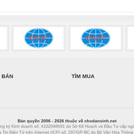
0AC/2.5KVA/PT
- 1133819
24UC/ESL4/3X1/1X2/B
 1136815
 BÁN
TÌM MUA
Bản quyền 2006 - 2026 thuộc về chodansinh.net
ng ký Kinh doanh số: 4102048591 do Sở Kế Hoạch và Đầu Tư cấp ng
ng Tin Điện Tử trên Internet (ICP) số: 297/GP-BC do Bộ Văn Hóa Thông