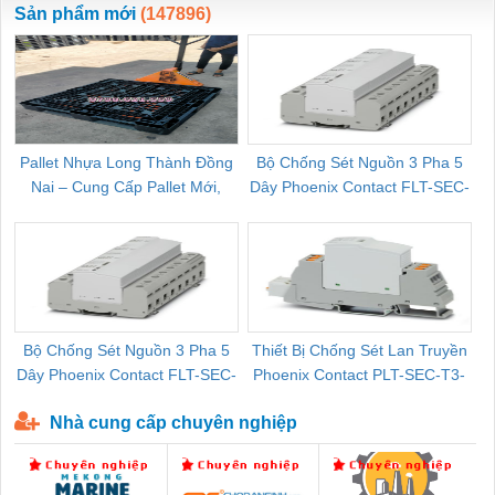
Sản phẩm mới
(147896)
Pallet Nhựa Long Thành Đồng
Bộ Chống Sét Nguồn 3 Pha 5
Nai – Cung Cấp Pallet Mới,
Dây Phoenix Contact FLT-SEC-
C
Pallet Cũ Giá Tốt
P-T1-3S-264/50-FM - 2909589
Bộ Chống Sét Nguồn 3 Pha 5
Thiết Bị Chống Sét Lan Truyền
B
Dây Phoenix Contact FLT-SEC-
Phoenix Contact PLT-SEC-T3-
P-T1-3S-440/35-FM - 2908264
230-FM-PT - 2907928
Nhà cung cấp chuyên nghiệp