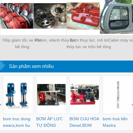
Hộp giảm tốc xe trộn
Piston, xilanh thủy lực
Bơm thuy lực, mô tơ
Cabin máy x
bê tông
thủy lực xe trộn bê tông
Sản phẩm xem nhiều
‹
›
bom truc dung
BƠM ÁP LỰC
BOM CUU HOA
bơm hoả tiển
ewara,bom bu
TỰ ĐỘNG
Diesel,BOM
Mastra
ewara
CHUA CHAY