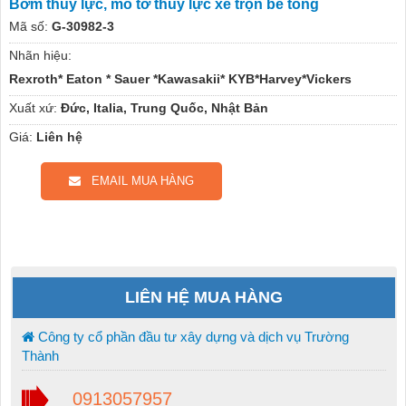
Bơm thuy lực, mô tơ thủy lực xe trộn bê tong
Mã số:
G-30982-3
Nhãn hiệu:
Rexroth* Eaton * Sauer *Kawasakii* KYB*Harvey*Vickers
Xuất xứ:
Đức, Italia, Trung Quốc, Nhật Bản
Giá:
Liên hệ
EMAIL MUA HÀNG
LIÊN HỆ MUA HÀNG
Công ty cổ phần đầu tư xây dựng và dịch vụ Trường
Thành
0913057957