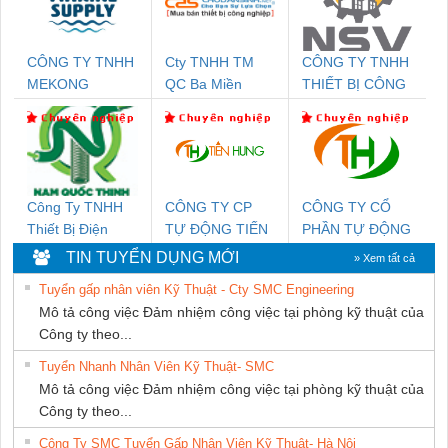
CÔNG TY TNHH
Cty TNHH TM
CÔNG TY TNHH
MEKONG
QC Ba Miền
THIẾT BỊ CÔNG
MARINE SUPPLY
NGHIỆP NIHON
SETSUBI VIỆT
NAM
Công Ty TNHH
CÔNG TY CP
CÔNG TY CỔ
Thiết Bị Điện
TỰ ĐỘNG TIẾN
PHẦN TỰ ĐỘNG
Nam Quốc Thịnh
HƯNG
TIẾN HƯNG
TIN TUYỂN DỤNG MỚI
» Xem tất cả
Tuyển gấp nhân viên Kỹ Thuật - Cty SMC Engineering
Mô tả công việc Đảm nhiệm công việc tại phòng kỹ thuật của
Công ty theo...
Tuyển Nhanh Nhân Viên Kỹ Thuật- SMC
Mô tả công việc Đảm nhiệm công việc tại phòng kỹ thuật của
Công ty theo...
Công Ty SMC Tuyển Gấp Nhân Viên Kỹ Thuật- Hà Nội