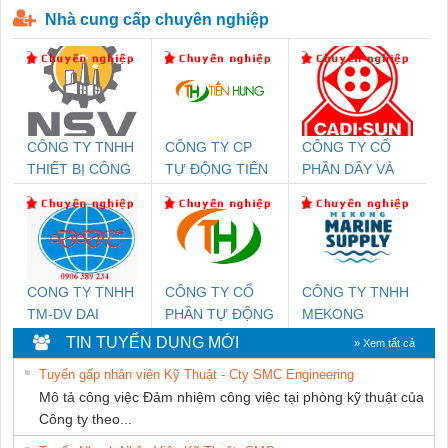
Nhà cung cấp chuyên nghiệp
CÔNG TY TNHH
CÔNG TY CP
CÔNG TY CỔ
THIẾT BỊ CÔNG
TỰ ĐỘNG TIẾN
PHẦN DÂY VÀ
NGHIỆP NIHON
HƯNG
CÁP ĐIỆN
SETSUBI VIỆT
THƯỢNG ĐÌNH
NAM
CONG TY TNHH
CÔNG TY CỔ
CÔNG TY TNHH
TM-DV DAI
PHẦN TỰ ĐỘNG
MEKONG
DONG THANH
TIẾN HƯNG
MARINE
TIN TUYỂN DỤNG MỚI
» Xem tất cả
SUPPLY
Tuyển gấp nhân viên Kỹ Thuật - Cty SMC Engineering
Mô tả công việc Đảm nhiệm công việc tại phòng kỹ thuật của
Công ty theo...