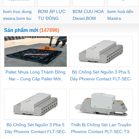
bom truc dung
BƠM ÁP LỰC
BOM CUU HOA
bơm hoả tiển
ewara,bom bu
TỰ ĐỘNG
Diesel,BOM
Mastra
ewara
CHUA CHAY
Sản phẩm mới
(147896)
Pallet Nhựa Long Thành Đồng
Bộ Chống Sét Nguồn 3 Pha 5
Nai – Cung Cấp Pallet Mới,
Dây Phoenix Contact FLT-SEC-
C
Pallet Cũ Giá Tốt
P-T1-3S-264/50-FM - 2909589
Bộ Chống Sét Nguồn 3 Pha 5
Thiết Bị Chống Sét Lan Truyền
B
Dây Phoenix Contact FLT-SEC-
Phoenix Contact PLT-SEC-T3-
P-T1-3S-440/35-FM - 2908264
230-FM-PT - 2907928