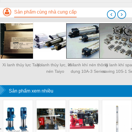
Sản phẩm cùng nhà cung cấp
‹
›
Xi lanh thủy lực Taiyo
Xi lanh thủy lực, khí
Xi lanh khí nén thông
Xi lanh khí sp
nén Taiyo
dụng 10A-3 Series
saving 10S-1 Se
Sản phẩm xem nhiều
‹
›