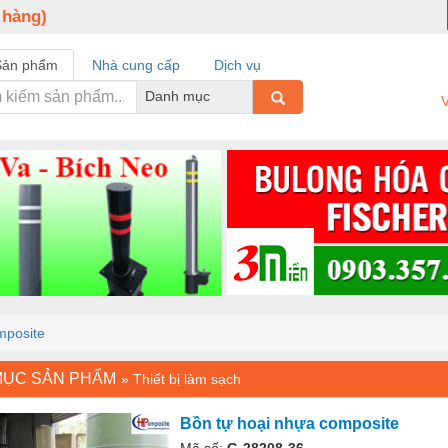
 hàng)
Sản phẩm
Nhà cung cấp
Dịch vụ
Danh mục
V
mposite
MỤC SẢN PHẨM
»
Thiết bị làm sạch
Bồn tự hoại nhựa composite
Mã số:
G-28208-36