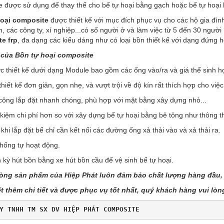
e được sử dụng để thay thế cho bể tự hoại bằng gạch hoặc bể tự hoại 
oại composite
được thiết kế với mục đích phục vụ cho các hộ gia đìn
, các công ty, xí nghiệp...có số người ở và làm việc từ 5 đến 30 ngườ
e frp
, đa dạng các kiểu dáng như có loại bồn thiết kế với dạng đứng
 của
Bồn tự hoại
composite
hiết kế dưới dạng Module bao gồm các ống vào/ra và giá thể sinh họ
ết kế đơn giản, gọn nhẹ, và vượt trội về độ kín rất thích hợp cho việc
ng lắp đặt nhanh chóng, phù hợp với mặt bằng xây dựng nhỏ...
iệm chi phí hơn so với xây dựng bể tự hoại bằng bê tông như thông 
 lắp đặt bể chỉ cần kết nối các đường ống xả thải vào và xả thải ra.
ng tự hoạt động.
ỳ hút bồn bằng xe hút bồn cầu để vệ sinh bể tự hoại.
òng sản phẩm của Hiệp Phát luôn đảm bảo chất lượng hàng đầu, 
ết thêm chi tiết và được phục vụ tốt nhất, quý khách hàng vui lòng
Y TNHH TM SX DV HIỆP PHÁT 
COMPOSITE