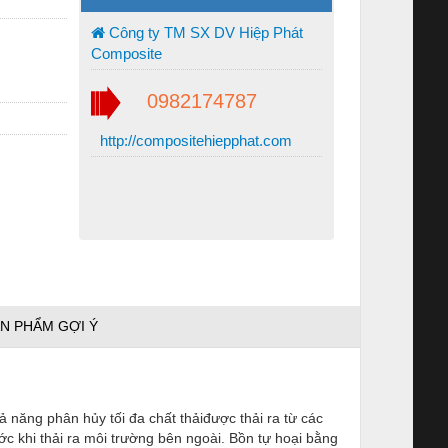
Công ty TM SX DV Hiệp Phát
Composite
0982174787
http://compositehiepphat.com
N PHẨM GỢI Ý
 năng phân hủy tối đa chất thảiđược thải ra từ các
ớc khi thải ra môi trường bên ngoài. Bồn tự hoại bằng