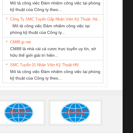
CÔNG TY CP TỰ
CÔNG TY CỔ
CONG TY TNHH
 Le An Toàn
Bộ giám sát chuỗi
Bộ giám sát dòng
Bộ ng
Mô tả công việc Đảm nhiệm công việc tại phòng
ĐỘNG TIẾN
PHẦN TỰ ĐỘNG
TM-DV DAI DONG
enix Contact
tấm pin
điện chuỗi
ray W
kỹ thuật của Công ty theo...
HƯNG
TIẾN HƯNG
THANH
6960 – PSR-
TRANSCLINIC 16I+
TRANSCLINIC 16I+
BAS 
Công Ty SMC Tuyển Gấp Nhân Viên Kỹ Thuật- Hà Nội
SCP-
1K5 L (2433950000)
(2008130000)
(28
Mô tả công việc Đảm nhiệm công việc tại
/FSP/2X1/1X2
phòng kỹ thuật của Công ty...
CM88 jp net
Tan Dong Cang
CÔNG TY TNHH
Cty TNHH TM QC
CM88 là nhà cái cá cược trực tuyến uy tín, sở
company LTD
KỸ THUẬT KTECH
Ba Miền
iám sát chuỗi
Bộ chỉnh lưu nguồn
Nẹp nhôm chống
Bộ c
hữu thế giới giải trí hiện...
VIỆT NAM
tấm pin
điện TRANSCLINIC
trơn Đà Nẵng
giám 
SMC Tuyển 01 Nhân Viên Kỹ Thuật-HN
SCLINIC 16I+
BKE 1K5.4
Sola
Mô tả công việc Đảm nhiệm công việc tại phòng
 (2502520000)
(7791400879)2. Giá
TRAN
kỹ thuật của Công ty theo...
1K5.4