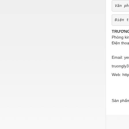
Hóa chất-Trang thiết bị
Văn ph
Kệ công nghiệp
Điện t
Khí nén - Thiết bị
TRƯƠNG
Khuôn mẫu - Phụ tùng
Phòng ki
Lọc công nghiệp
Điện thoạ
0909
Máy công cụ - Phụ tùng
Email: y
Mỏ - Trang thiết bị
truongly
Mô tơ - Hộp số
Web: htt
Môi trường - Thiết bị
Nâng hạ - Trang thiết bị
Sản phẩm
Nội - Ngoại thất - văn phòng
Nồi hơi - Trang thiết bị
Nông nghiệp - Thiết bị