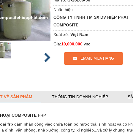
Nhãn hiệu:
CÔNG TY TNHH TM SX DV HIỆP PHÁT
COMPOSITE
Xuất xứ:
Việt Nam
Giá:
10,000,000
vnđ
EMAIL MUA HÀNG
ẾT VỀ SẢN PHẨM
THÔNG TIN DOANH NGHIỆP
SẢ
 HOẠI
COMPOSITE
FRP
oại frp
đảm nhận công việc chứa toàn bộ nước thải sinh hoạt và có khả
a đình, văn phòng, nhà xưởng, công ty, xí nghiệp...và xử lý chúng trư