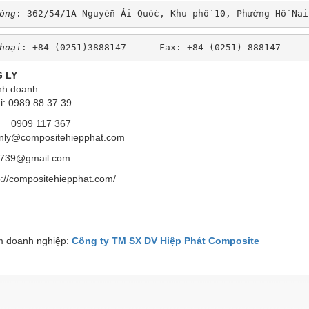
òng
: 362/54/1A Nguyễn Ái Quốc, Khu phố 10, Phường Hố Nai
hoại
: +84 (0251)3888147      Fax: +84 (0251) 888147 
 LY
nh doanh
i: 0989 88 37 39
 117 367
enly@compositehiepphat.com
3739@gmail.com
p://compositehiepphat.com/
 doanh nghiệp:
Công ty TM SX DV Hiệp Phát Composite