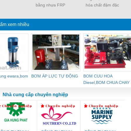
bằng nhựa FRP
hóa chất đậm đặc
ẩm xem nhiều
dung ewara,bom
BƠM ÁP LỰC TỰ ĐỘNG
BOM CUU HOA
Diesel,BOM CHUA CHAY
Nhà cung cấp chuyên nghiệp