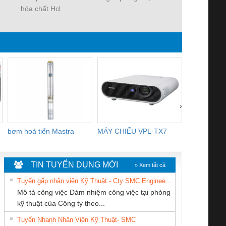
hóa chất Hcl
FR
›
bơm hoả tiển Mastra
MÁY CHIẾU VPL-TX7
BOM DINH
WHITE
TIN TUYỂN DỤNG MỚI
» Xem tất cả
Tuyển gấp nhân viên Kỹ Thuật - Cty SMC Engineering
Mô tả công việc Đảm nhiệm công việc tại phòng
kỹ thuật của Công ty theo...
Tuyển Nhanh Nhân Viên Kỹ Thuật- SMC