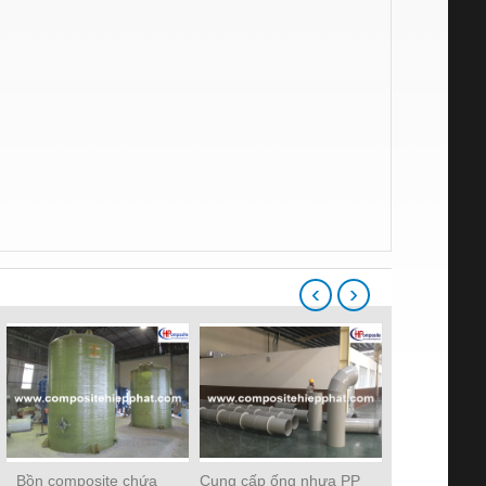
‹
›
Bồn composite chứa
Cung cấp ống nhựa PP
Ống nhựa c