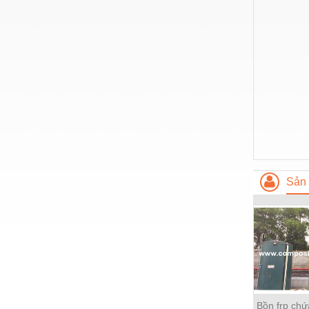
Nước-Vật tư thiết bị
Phốt cơ khí
Sắt, thép, inox các loại
Thí nghiệm-Trang thiết bị
Thiết bị chiếu sáng
Thiết bị chống sét
Thiết bị an ninh
Sản 
Thiết bị công nghiệp
Thiết bị công trình
Thiết bị điện
Thiết bị giáo dục
Thiết bị khác
Bồn frp chứ