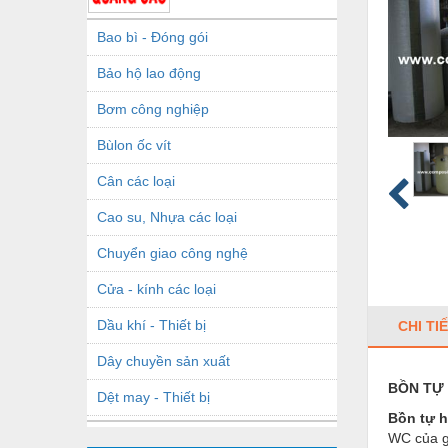
Bao bì - Đóng gói
Bảo hộ lao động
Bơm công nghiệp
Bùlon ốc vít
Cân các loại
Cao su, Nhựa các loại
Chuyển giao công nghệ
Cửa - kính các loại
Dầu khí - Thiết bị
CHI TI
Dây chuyền sản xuất
BỒN TỰ
Dệt may - Thiết bị
Bồn tự h
Dầu mỡ công nghiệp
WC của gi