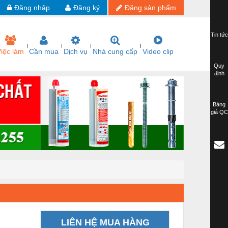
Đăng nhập
Đăng ký
Đăng sản phẩm
Tin tức
iệc làm
Cần mua
Dịch vụ
Nhà cung cấp
Video clip
Quy
định
Bảng
giá QC
LIÊN HỆ MUA HÀNG