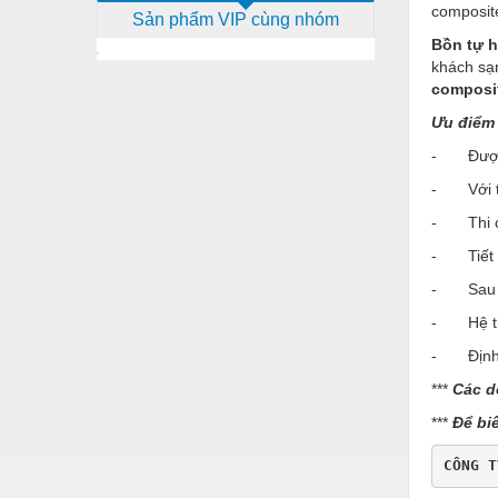
composit
Sản phẩm VIP cùng nhóm
Dịch vụ - Thi công
Bồn tự h
Điện công nghiệp
khách sạn
composit
Điện gia dụng
Ưu điểm
Điện Lạnh
- Được t
Đóng tàu Thiết bị
- Với thi
- Thi cô
Đúc chính xác Thiết bị
- Tiết k
Dụng cụ cầm tay
- Sau khi
Dụng cụ cắt gọt
- Hệ thố
Dụng cụ điện
- Định k
Dụng cụ đo
***
Các d
***
Để bi
Gỗ - Trang thiết bị
Hàn cắt - Thiết bị
CÔNG T