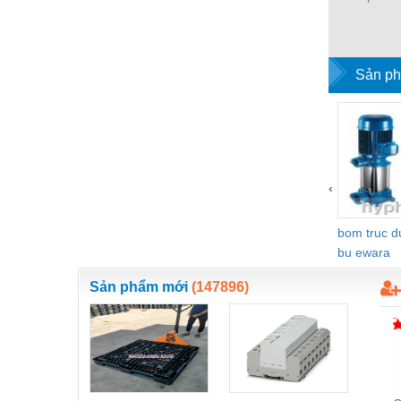
Thiết bị làm sạch
Thiết bị sơn - Sơn
Thiết bị nhà bếp
Sản ph
Thiết bị nhiệt
Thiêt bị PCCC
Thiết bị truyền động
‹
Thiết bị văn phòng
bom truc 
Thiết bị viễn thông
bu ewara
Thủy lực-Thiết bị
Sản phẩm mới
(147896)
Thủy sản - Trang thiết bị
Tự động hoá
Van - Co các loại
Vật liệu mài mòn