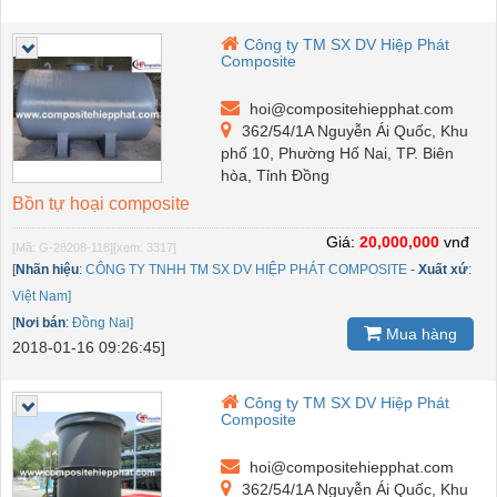
Công ty TM SX DV Hiệp Phát
Composite
hoi@compositehiepphat.com
362/54/1A Nguyễn Ái Quốc, Khu
phố 10, Phường Hố Nai, TP. Biên
hòa, Tỉnh Đồng
Bồn tự hoại composite
Giá:
20,000,000
vnđ
[Mã: G-28208-118]
[xem: 3317]
[
Nhãn hiệu
:
CÔNG TY TNHH TM SX DV HIỆP PHÁT COMPOSITE
-
Xuất xứ
:
Việt Nam]
[
Nơi bán
:
Đồng Nai]
Mua hàng
2018-01-16 09:26:45]
Công ty TM SX DV Hiệp Phát
Composite
hoi@compositehiepphat.com
362/54/1A Nguyễn Ái Quốc, Khu