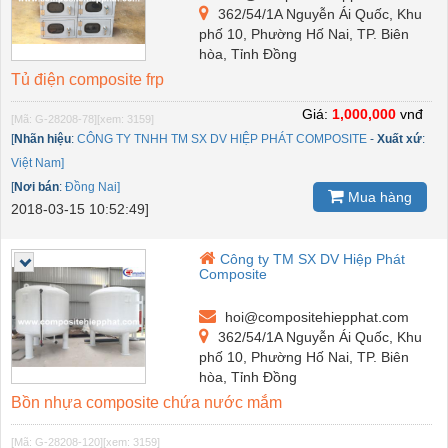
362/54/1A Nguyễn Ái Quốc, Khu
phố 10, Phường Hố Nai, TP. Biên
hòa, Tỉnh Đồng
Tủ điện composite frp
Giá:
1,000,000
vnđ
[Mã: G-28208-78]
[xem: 3159]
[
Nhãn hiệu
:
CÔNG TY TNHH TM SX DV HIỆP PHÁT COMPOSITE
-
Xuất xứ
:
Việt Nam]
[
Nơi bán
:
Đồng Nai]
Mua hàng
2018-03-15 10:52:49]
Công ty TM SX DV Hiệp Phát
Composite
hoi@compositehiepphat.com
362/54/1A Nguyễn Ái Quốc, Khu
phố 10, Phường Hố Nai, TP. Biên
hòa, Tỉnh Đồng
Bồn nhựa composite chứa nước mắm
[Mã: G-28208-120]
[xem: 3159]