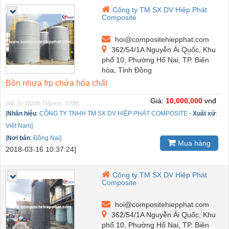
Công ty TM SX DV Hiệp Phát
Composite
hoi@compositehiepphat.com
362/54/1A Nguyễn Ái Quốc, Khu
phố 10, Phường Hố Nai, TP. Biên
hòa, Tỉnh Đồng
Bồn nhựa frp chứa hóa chất
Giá:
10,000,000
vnđ
[Mã: G-28208-71]
[xem: 3708]
[
Nhãn hiệu
:
CÔNG TY TNHH TM SX DV HIỆP PHÁT COMPOSITE
-
Xuất xứ
:
Việt Nam]
[
Nơi bán
:
Đồng Nai]
Mua hàng
2018-03-16 10:37:24]
Công ty TM SX DV Hiệp Phát
Composite
hoi@compositehiepphat.com
362/54/1A Nguyễn Ái Quốc, Khu
phố 10, Phường Hố Nai, TP. Biên