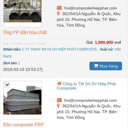
hoi@compositehiepphat.com
362/54/1A Nguyễn Ái Quốc, Khu
phố 10, Phường Hố Nai, TP. Biên
hòa, Tỉnh Đồng
Ống PP dẫn hóa chất
Giá:
1,000,000
vnđ
[Mã: G-28208-135]
[xem: 3994]
[
Nhãn hiệu
:
C.TY TNHH TM SX DV HIỆP PHÁT COMPOSITE
-
Xuất xứ
:
Việt
Nam]
[
Nơi bán
:
]
Mua hàng
2018-03-19 10:53:27]
Công ty TM SX DV Hiệp Phát
Composite
hoi@compositehiepphat.com
362/54/1A Nguyễn Ái Quốc, Khu
phố 10, Phường Hố Nai, TP. Biên
hòa, Tỉnh Đồng
Bồn composite FRP