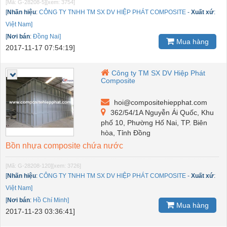
[Mã: G-28208-5]
[xem: 3754]
[
Nhãn hiệu
:
CÔNG TY TNHH TM SX DV HIỆP PHÁT COMPOSITE
-
Xuất xứ
:
Việt Nam]
[
Nơi bán
:
Đồng Nai]
Mua hàng
2017-11-17 07:54:19]
Công ty TM SX DV Hiệp Phát
Composite
hoi@compositehiepphat.com
362/54/1A Nguyễn Ái Quốc, Khu
phố 10, Phường Hố Nai, TP. Biên
hòa, Tỉnh Đồng
Bồn nhựa composite chứa nước
[Mã: G-28208-120]
[xem: 3726]
[
Nhãn hiệu
:
CÔNG TY TNHH TM SX DV HIỆP PHÁT COMPOSITE
-
Xuất xứ
:
Việt Nam]
[
Nơi bán
:
Hồ Chí Minh]
Mua hàng
2017-11-23 03:36:41]