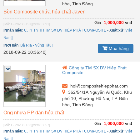
hòa, Tỉnh Đồng
Bồn Composite chứa hóa chất Javen
Giá:
1,000,000
vnđ
[Mã: G-28208-197]
[xem: 3691]
[
Nhãn hiệu
:
C.TY TNHH TM SX DV HIỆP PHÁT COMPOSITE
-
Xuất xứ
:
Việt
Nam]
[
Nơi bán
:
Bà Rịa - Vũng Tàu]
Mua hàng
2018-09-22 10:36:40]
Công ty TM SX DV Hiệp Phát
Composite
hoi@compositehiepphat.com
362/54/1A Nguyễn Ái Quốc, Khu
phố 10, Phường Hố Nai, TP. Biên
hòa, Tỉnh Đồng
Ống nhựa PP dẫn hóa chất
Giá:
1,000,000
vnđ
[Mã: G-28208-133]
[xem: 3657]
[
Nhãn hiệu
:
C.TY TNHH TM SX DV HIỆP PHÁT COMPOSITE
-
Xuất xứ
:
Việt
Nam]