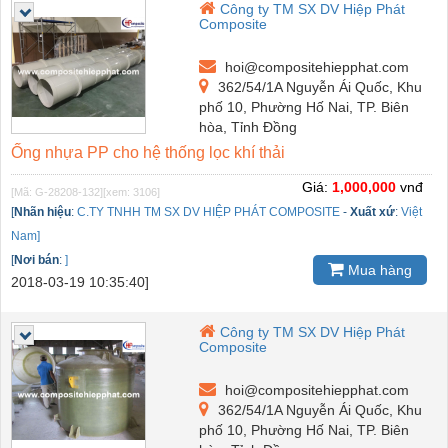
Công ty TM SX DV Hiệp Phát
Composite
hoi@compositehiepphat.com
362/54/1A Nguyễn Ái Quốc, Khu
phố 10, Phường Hố Nai, TP. Biên
hòa, Tỉnh Đồng
Ống nhựa PP cho hệ thống lọc khí thải
Giá:
1,000,000
vnđ
[Mã: G-28208-132]
[xem: 3106]
[
Nhãn hiệu
:
C.TY TNHH TM SX DV HIỆP PHÁT COMPOSITE
-
Xuất xứ
:
Việt
Nam]
[
Nơi bán
:
]
Mua hàng
2018-03-19 10:35:40]
Công ty TM SX DV Hiệp Phát
Composite
hoi@compositehiepphat.com
362/54/1A Nguyễn Ái Quốc, Khu
phố 10, Phường Hố Nai, TP. Biên