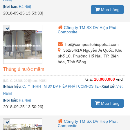
[
Nơi bán
:
Hà Nội]
Mua hàng
2018-09-25 13:53:33]
Công ty TM SX DV Hiệp Phát
Composite
hoi@compositehiepphat.com
362/54/1A Nguyễn Ái Quốc, Khu
phố 10, Phường Hố Nai, TP. Biên
hòa, Tỉnh Đồng
Thùng ủ nước mắm
Giá:
10,000,000
vnđ
[Mã: G-28208-204]
[xem: 4088]
[
Nhãn hiệu
:
C.TY TNHH TM SX DV HIỆP PHÁT COMPOSITE
-
Xuất xứ
:
Việt
Nam]
[
Nơi bán
:
Hà Nội]
Mua hàng
2018-09-25 13:50:26]
Công ty TM SX DV Hiệp Phát
Composite