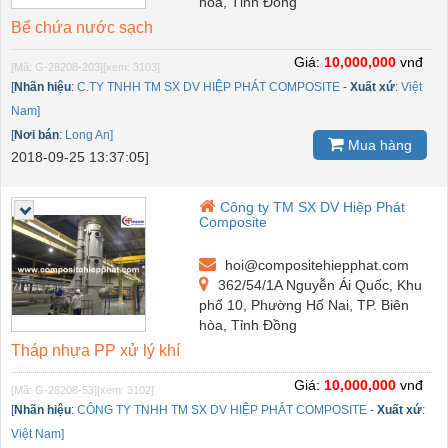
hòa, Tỉnh Đồng
Bể chứa nước sạch
Giá:
10,000,000
vnđ
[Mã: G-28208-203]
[xem: 3103]
[
Nhãn hiệu
:
C.TY TNHH TM SX DV HIỆP PHÁT COMPOSITE
-
Xuất xứ
:
Việt
Nam]
[
Nơi bán
:
Long An]
Mua hàng
2018-09-25 13:37:05]
Công ty TM SX DV Hiệp Phát
Composite
hoi@compositehiepphat.com
362/54/1A Nguyễn Ái Quốc, Khu
phố 10, Phường Hố Nai, TP. Biên
hòa, Tỉnh Đồng
Tháp nhựa PP xử lý khí
Giá:
10,000,000
vnđ
[Mã: G-28208-53]
[xem: 3102]
[
Nhãn hiệu
:
CÔNG TY TNHH TM SX DV HIỆP PHÁT COMPOSITE
-
Xuất xứ
:
Việt Nam]