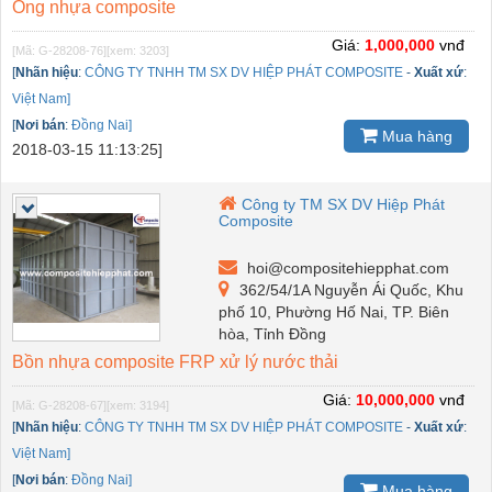
Ống nhựa composite
Giá:
1,000,000
vnđ
[Mã: G-28208-76]
[xem: 3203]
[
Nhãn hiệu
:
CÔNG TY TNHH TM SX DV HIỆP PHÁT COMPOSITE
-
Xuất xứ
:
Việt Nam]
[
Nơi bán
:
Đồng Nai]
Mua hàng
2018-03-15 11:13:25]
Công ty TM SX DV Hiệp Phát
Composite
hoi@compositehiepphat.com
362/54/1A Nguyễn Ái Quốc, Khu
phố 10, Phường Hố Nai, TP. Biên
hòa, Tỉnh Đồng
Bồn nhựa composite FRP xử lý nước thải
Giá:
10,000,000
vnđ
[Mã: G-28208-67]
[xem: 3194]
[
Nhãn hiệu
:
CÔNG TY TNHH TM SX DV HIỆP PHÁT COMPOSITE
-
Xuất xứ
:
Việt Nam]
[
Nơi bán
:
Đồng Nai]
Mua hàng