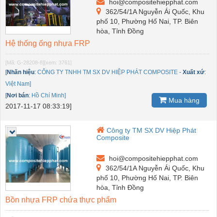
hoi@compositehiepphat.com
362/54/1A Nguyễn Ái Quốc, Khu
phố 10, Phường Hố Nai, TP. Biên
hòa, Tỉnh Đồng
Hệ thống ống nhựa FRP
[Mã: G-28208-8]
[xem: 3761]
[
Nhãn hiệu
:
CÔNG TY TNHH TM SX DV HIỆP PHÁT COMPOSITE
-
Xuất xứ
:
Việt Nam]
[
Nơi bán
:
Hồ Chí Minh]
Mua hàng
2017-11-17 08:33:19]
Công ty TM SX DV Hiệp Phát
Composite
hoi@compositehiepphat.com
362/54/1A Nguyễn Ái Quốc, Khu
phố 10, Phường Hố Nai, TP. Biên
hòa, Tỉnh Đồng
Bồn nhựa FRP chứa thực phẩm