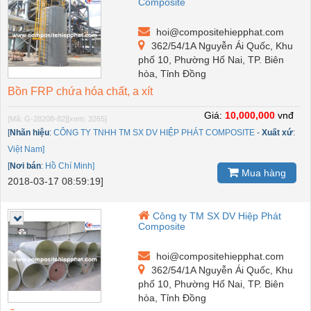
Composite
hoi@compositehiepphat.com
362/54/1A Nguyễn Ái Quốc, Khu
phố 10, Phường Hố Nai, TP. Biên
hòa, Tỉnh Đồng
Bồn FRP chứa hóa chất, a xít
Giá:
10,000,000
vnđ
[Mã: G-28208-82]
[xem: 3265]
[
Nhãn hiệu
:
CÔNG TY TNHH TM SX DV HIỆP PHÁT COMPOSITE
-
Xuất xứ
:
Việt Nam]
[
Nơi bán
:
Hồ Chí Minh]
Mua hàng
2018-03-17 08:59:19]
Công ty TM SX DV Hiệp Phát
Composite
hoi@compositehiepphat.com
362/54/1A Nguyễn Ái Quốc, Khu
phố 10, Phường Hố Nai, TP. Biên
hòa, Tỉnh Đồng