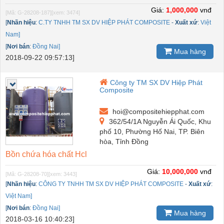
Giá:
1,000,000
vnđ
[Mã: G-28208-187]
[xem: 3474]
[
Nhãn hiệu
:
C.TY TNHH TM SX DV HIỆP PHÁT COMPOSITE
-
Xuất xứ
:
Việt
Nam]
[
Nơi bán
:
Đồng Nai]
Mua hàng
2018-09-22 09:57:13]
Công ty TM SX DV Hiệp Phát
Composite
hoi@compositehiepphat.com
362/54/1A Nguyễn Ái Quốc, Khu
phố 10, Phường Hố Nai, TP. Biên
hòa, Tỉnh Đồng
Bồn chứa hóa chất Hcl
Giá:
10,000,000
vnđ
[Mã: G-28208-70]
[xem: 3443]
[
Nhãn hiệu
:
CÔNG TY TNHH TM SX DV HIỆP PHÁT COMPOSITE
-
Xuất xứ
:
Việt Nam]
[
Nơi bán
:
Đồng Nai]
Mua hàng
2018-03-16 10:40:23]