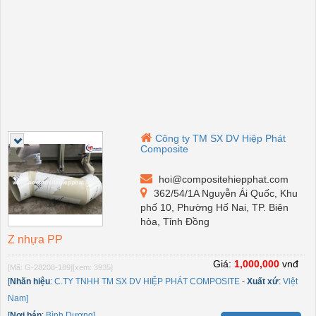
Công ty TM SX DV Hiệp Phát
Composite
hoi@compositehiepphat.com
362/54/1A Nguyễn Ái Quốc, Khu
phố 10, Phường Hố Nai, TP. Biên
hòa, Tỉnh Đồng
Z nhựa PP
Giá:
1,000,000
vnđ
[Mã: G-28208-189]
[xem: 3935]
[
Nhãn hiệu
:
C.TY TNHH TM SX DV HIỆP PHÁT COMPOSITE
-
Xuất xứ
:
Việt
Nam]
[
Nơi bán
:
Bình Dương]