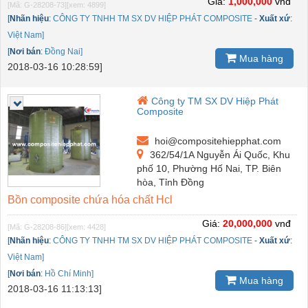
Giá:
1,000,000
vnđ
[Mã: G-28208-73]
[xem: 4899]
[
Nhãn hiệu
:
CÔNG TY TNHH TM SX DV HIỆP PHÁT COMPOSITE
-
Xuất xứ
:
Việt Nam]
[
Nơi bán
:
Đồng Nai]
Mua hàng
2018-03-16 10:28:59]
Công ty TM SX DV Hiệp Phát
Composite
hoi@compositehiepphat.com
362/54/1A Nguyễn Ái Quốc, Khu
phố 10, Phường Hố Nai, TP. Biên
hòa, Tỉnh Đồng
Bồn composite chứa hóa chất Hcl
Giá:
20,000,000
vnđ
[Mã: G-28208-86]
[xem: 4428]
[
Nhãn hiệu
:
CÔNG TY TNHH TM SX DV HIỆP PHÁT COMPOSITE
-
Xuất xứ
:
Việt Nam]
[
Nơi bán
:
Hồ Chí Minh]
Mua hàng
2018-03-16 11:13:13]