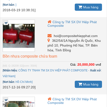
[
Nơi bán
:
]
Mua hàng
2018-03-19 10:38:31]
Công ty TM SX DV Hiệp Phát
Composite
hoi@compositehiepphat.com
362/54/1A Nguyễn Ái Quốc, Khu
phố 10, Phường Hố Nai, TP. Biên
hòa, Tỉnh Đồng
Bồn nhựa composite chứa foam
Giá:
20,000,000
vnđ
[Mã: G-28208-32]
[xem: 3584]
[
Nhãn hiệu
:
CÔNG TY TNHH TM SX DV HIỆP PHÁT COMPOSITE
-
Xuất xứ
:
Việt Nam]
[
Nơi bán
:
Hồ Chí Minh]
Mua hàng
2017-12-16 09:27:20]
Công ty TM SX DV Hiệp Phát
Composite