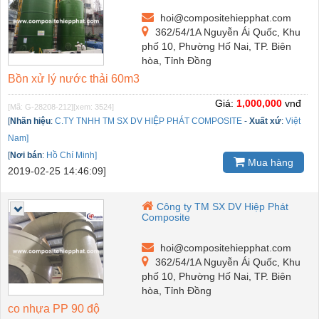
hoi@compositehiepphat.com
362/54/1A Nguyễn Ái Quốc, Khu
phố 10, Phường Hố Nai, TP. Biên
hòa, Tỉnh Đồng
Bồn xử lý nước thải 60m3
Giá:
1,000,000
vnđ
[Mã: G-28208-212]
[xem: 3524]
[
Nhãn hiệu
:
C.TY TNHH TM SX DV HIỆP PHÁT COMPOSITE
-
Xuất xứ
:
Việt
Nam]
[
Nơi bán
:
Hồ Chí Minh]
Mua hàng
2019-02-25 14:46:09]
Công ty TM SX DV Hiệp Phát
Composite
hoi@compositehiepphat.com
362/54/1A Nguyễn Ái Quốc, Khu
phố 10, Phường Hố Nai, TP. Biên
hòa, Tỉnh Đồng
co nhựa PP 90 độ