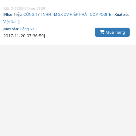
[Mã: G-28208-3]
[xem: 3939]
[
Nhãn hiệu
:
CÔNG TY TNHH TM SX DV HIỆP PHÁT COMPOSITE
-
Xuất xứ
:
Việt Nam]
[
Nơi bán
:
Đồng Nai]
Mua hàng
2017-11-20 07:36:59]