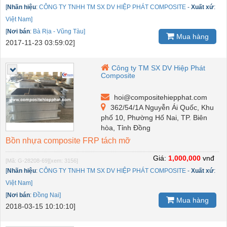
[
Nhãn hiệu
:
CÔNG TY TNHH TM SX DV HIỆP PHÁT COMPOSITE
-
Xuất xứ
:
Việt Nam]
[
Nơi bán
:
Bà Rịa - Vũng Tàu]
Mua hàng
2017-11-23 03:59:02]
Công ty TM SX DV Hiệp Phát
Composite
hoi@compositehiepphat.com
362/54/1A Nguyễn Ái Quốc, Khu
phố 10, Phường Hố Nai, TP. Biên
hòa, Tỉnh Đồng
Bồn nhựa composite FRP tách mỡ
Giá:
1,000,000
vnđ
[Mã: G-28208-69]
[xem: 3156]
[
Nhãn hiệu
:
CÔNG TY TNHH TM SX DV HIỆP PHÁT COMPOSITE
-
Xuất xứ
:
Việt Nam]
[
Nơi bán
:
Đồng Nai]
Mua hàng
2018-03-15 10:10:10]