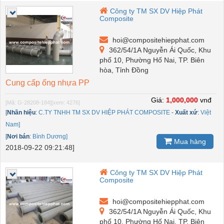
Công ty TM SX DV Hiệp Phát
Composite
hoi@compositehiepphat.com
362/54/1A Nguyễn Ái Quốc, Khu
phố 10, Phường Hố Nai, TP. Biên
hòa, Tỉnh Đồng
Cung cấp ống nhựa PP
Giá:
1,000,000
vnđ
[Mã: G-28208-184]
[xem: 4276]
[
Nhãn hiệu
:
C.TY TNHH TM SX DV HIỆP PHÁT COMPOSITE
-
Xuất xứ
:
Việt
Nam]
[
Nơi bán
:
Bình Dương]
Mua hàng
2018-09-22 09:21:48]
Công ty TM SX DV Hiệp Phát
Composite
hoi@compositehiepphat.com
362/54/1A Nguyễn Ái Quốc, Khu
phố 10, Phường Hố Nai, TP. Biên