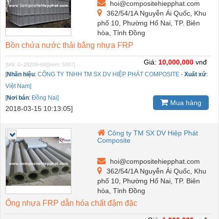
hoi@compositehiepphat.com
362/54/1A Nguyễn Ái Quốc, Khu
phố 10, Phường Hố Nai, TP. Biên
hòa, Tỉnh Đồng
Bồn chứa nước thải bằng nhựa FRP
Giá:
10,000,000
vnđ
[Mã: G-28208-68]
[xem: 5007]
[
Nhãn hiệu
:
CÔNG TY TNHH TM SX DV HIỆP PHÁT COMPOSITE
-
Xuất xứ
:
Việt Nam]
[
Nơi bán
:
Đồng Nai]
Mua hàng
2018-03-15 10:13:05]
Công ty TM SX DV Hiệp Phát
Composite
hoi@compositehiepphat.com
362/54/1A Nguyễn Ái Quốc, Khu
phố 10, Phường Hố Nai, TP. Biên
hòa, Tỉnh Đồng
Ống nhựa FRP dẫn hóa chất đậm đặc