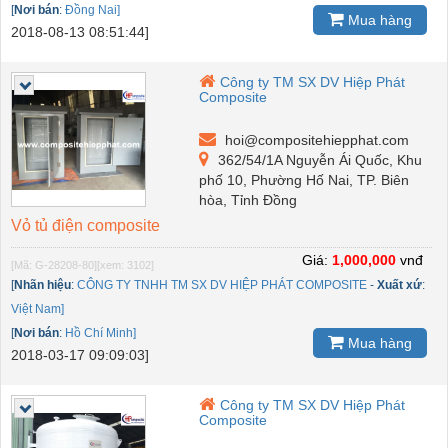
[
Nơi bán
:
Đồng Nai]
Mua hàng
2018-08-13 08:51:44]
Công ty TM SX DV Hiệp Phát
Composite
hoi@compositehiepphat.com
362/54/1A Nguyễn Ái Quốc, Khu
phố 10, Phường Hố Nai, TP. Biên
hòa, Tỉnh Đồng
Vỏ tủ điện composite
Giá:
1,000,000
vnđ
[Mã: G-28208-80]
[xem: 3102]
[
Nhãn hiệu
:
CÔNG TY TNHH TM SX DV HIỆP PHÁT COMPOSITE
-
Xuất xứ
:
Việt Nam]
[
Nơi bán
:
Hồ Chí Minh]
Mua hàng
2018-03-17 09:09:03]
Công ty TM SX DV Hiệp Phát
Composite