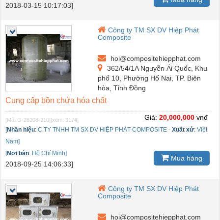
2018-03-15 10:17:03]
Công ty TM SX DV Hiệp Phát
Composite
hoi@compositehiepphat.com
362/54/1A Nguyễn Ái Quốc, Khu
phố 10, Phường Hố Nai, TP. Biên
hòa, Tỉnh Đồng
Cung cấp bồn chứa hóa chất
Giá:
20,000,000
vnđ
[Mã: G-28208-210]
[xem: 3174]
[
Nhãn hiệu
:
C.TY TNHH TM SX DV HIỆP PHÁT COMPOSITE
-
Xuất xứ
:
Việt
Nam]
[
Nơi bán
:
Hồ Chí Minh]
Mua hàng
2018-09-25 14:06:33]
Công ty TM SX DV Hiệp Phát
Composite
hoi@compositehiepphat.com