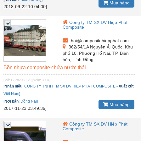
Mua hàng
2018-09-22 10:04:00]
Công ty TM SX DV Hiệp Phát
Composite
hoi@compositehiepphat.com
362/54/1A Nguyễn Ái Quốc, Khu
phố 10, Phường Hố Nai, TP. Biên
hòa, Tỉnh Đồng
Bồn nhựa composite chứa nước thải
[Mã: G-28208-120]
[xem: 3904]
[
Nhãn hiệu
:
CÔNG TY TNHH TM SX DV HIỆP PHÁT COMPOSITE
-
Xuất xứ
:
Việt Nam]
[
Nơi bán
:
Đồng Nai]
Mua hàng
2017-11-23 03:49:35]
Công ty TM SX DV Hiệp Phát
Composite