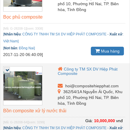
phố 10, Phường Hố Nai, TP. Biên
hòa, Tỉnh Đồng
Bọc phủ composite
[Mã: G-28208-1]
[xem: 3308]
[
Nhãn hiệu
:
CÔNG TY TNHH TM SX DV HIỆP PHÁT COMPOSITE
-
Xuất xứ
:
Việt Nam]
[
Nơi bán
:
Đồng Nai]
Mua hàng
2017-11-20 06:40:09]
Công ty TM SX DV Hiệp Phát
Composite
hoi@compositehiepphat.com
362/54/1A Nguyễn Ái Quốc, Khu
phố 10, Phường Hố Nai, TP. Biên
hòa, Tỉnh Đồng
Bồn composite xử lý nước thải
Giá:
10,000,000
vnđ
[Mã: G-28208-64]
[xem: 3299]
[
Nhãn hiệu
:
CÔNG TY TNHH TM SX DV HIỆP PHÁT COMPOSITE
-
Xuất xứ
: