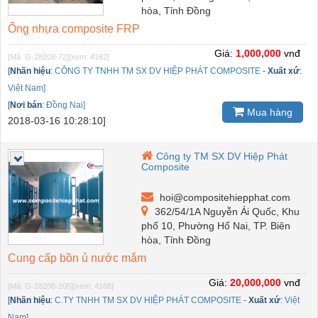
hòa, Tỉnh Đồng
Ống nhựa composite FRP
Giá:
1,000,000
vnđ
[Mã: G-28208-72]
[xem: 4182]
[
Nhãn hiệu
:
CÔNG TY TNHH TM SX DV HIỆP PHÁT COMPOSITE
-
Xuất xứ
:
Việt Nam]
[
Nơi bán
:
Đồng Nai]
Mua hàng
2018-03-16 10:28:10]
Công ty TM SX DV Hiệp Phát
Composite
hoi@compositehiepphat.com
362/54/1A Nguyễn Ái Quốc, Khu
phố 10, Phường Hố Nai, TP. Biên
hòa, Tỉnh Đồng
Cung cấp bồn ủ nước mắm
Giá:
20,000,000
vnđ
[Mã: G-28208-205]
[xem: 4168]
[
Nhãn hiệu
:
C.TY TNHH TM SX DV HIỆP PHÁT COMPOSITE
-
Xuất xứ
:
Việt
Nam]