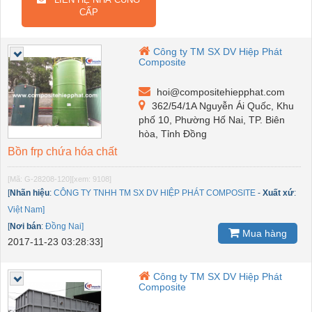
CẤP
Công ty TM SX DV Hiệp Phát
Composite
hoi@compositehiepphat.com
362/54/1A Nguyễn Ái Quốc, Khu
phố 10, Phường Hố Nai, TP. Biên
hòa, Tỉnh Đồng
Bồn frp chứa hóa chất
[Mã: G-28208-120]
[xem: 9108]
[
Nhãn hiệu
:
CÔNG TY TNHH TM SX DV HIỆP PHÁT COMPOSITE
-
Xuất xứ
:
Việt Nam]
[
Nơi bán
:
Đồng Nai]
Mua hàng
2017-11-23 03:28:33]
Công ty TM SX DV Hiệp Phát
Composite