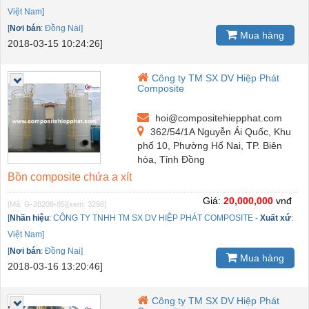
Việt Nam]
[
Nơi bán
:
Đồng Nai]
Mua hàng
2018-03-15 10:24:26]
Công ty TM SX DV Hiệp Phát
Composite
hoi@compositehiepphat.com
362/54/1A Nguyễn Ái Quốc, Khu
phố 10, Phường Hố Nai, TP. Biên
hòa, Tỉnh Đồng
Bồn composite chứa a xít
Giá:
20,000,000
vnđ
[Mã: G-28208-85]
[xem: 3298]
[
Nhãn hiệu
:
CÔNG TY TNHH TM SX DV HIỆP PHÁT COMPOSITE
-
Xuất xứ
:
Việt Nam]
[
Nơi bán
:
Đồng Nai]
Mua hàng
2018-03-16 13:20:46]
Công ty TM SX DV Hiệp Phát