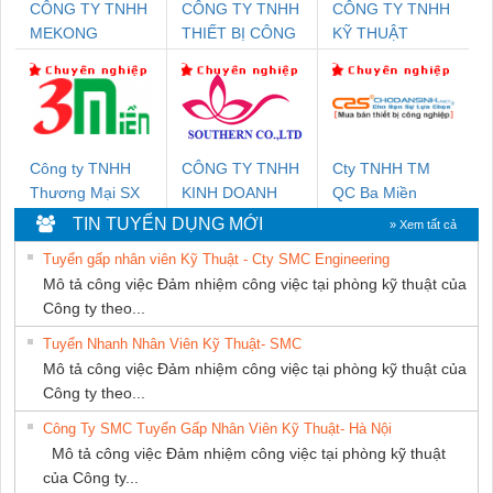
CÔNG TY TNHH
CÔNG TY TNHH
CÔNG TY TNHH
MEKONG
THIẾT BỊ CÔNG
KỸ THUẬT
MARINE SUPPLY
NGHIỆP NIHON
KTECH VIỆT
SETSUBI VIỆT
NAM
NAM
Công ty TNHH
CÔNG TY TNHH
Cty TNHH TM
Thương Mại SX
KINH DOANH
QC Ba Miền
Ba Miền
DỊCH VỤ XNK
TIN TUYỂN DỤNG MỚI
» Xem tất cả
PHƯƠNG NAM
Tuyển gấp nhân viên Kỹ Thuật - Cty SMC Engineering
Mô tả công việc Đảm nhiệm công việc tại phòng kỹ thuật của
Công ty theo...
Tuyển Nhanh Nhân Viên Kỹ Thuật- SMC
Mô tả công việc Đảm nhiệm công việc tại phòng kỹ thuật của
Công ty theo...
Công Ty SMC Tuyển Gấp Nhân Viên Kỹ Thuật- Hà Nội
Mô tả công việc Đảm nhiệm công việc tại phòng kỹ thuật
của Công ty...