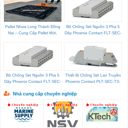
Pallet Nhựa Long Thành Đồng
Bộ Chống Sét Nguồn 3 Pha 5
Nai – Cung Cấp Pallet Mới,
Dây Phoenix Contact FLT-SEC-
C
Pallet Cũ Giá Tốt
P-T1-3S-264/50-FM - 2909589
Bộ Chống Sét Nguồn 3 Pha 5
Thiết Bị Chống Sét Lan Truyền
B
Dây Phoenix Contact FLT-SEC-
Phoenix Contact PLT-SEC-T3-
P-T1-3S-440/35-FM - 2908264
230-FM-PT - 2907928
Nhà cung cấp chuyên nghiệp