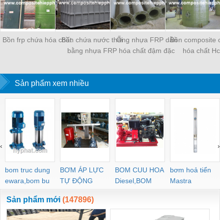
Bồn frp chứa hóa chất
Bồn chứa nước thải
Ống nhựa FRP dẫn
Bồn composite 
bằng nhựa FRP
hóa chất đậm đặc
hóa chất Hc
Sản phẩm xem nhiều
‹
›
bom truc dung
BƠM ÁP LỰC
BOM CUU HOA
bơm hoả tiển
ewara,bom bu
TỰ ĐỘNG
Diesel,BOM
Mastra
ewara
CHUA CHAY
Sản phẩm mới
(147896)