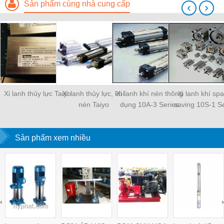
Sản phẩm cùng nhà cung cấp
‹
›
Xi lanh thủy lực Taiyo
Xi lanh thủy lực, khí
Xi lanh khí nén thông
Xi lanh khí sp
nén Taiyo
dụng 10A-3 Series
saving 10S-1 Se
Sản phẩm xem nhiều
‹
›