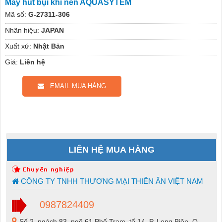
Máy hút bụi khí nén AQUASYTEM
Mã số:
G-27311-306
Nhãn hiệu:
JAPAN
Xuất xứ:
Nhật Bản
Giá:
Liên hệ
EMAIL MUA HÀNG
LIÊN HỆ MUA HÀNG
CÔNG TY TNHH THƯƠNG MẠI THIÊN ÂN VIỆT NAM
0987824409
Số 2, ngách 83, ngõ 61 Phố Trạm, tổ 14, P. Long Biên, Q.