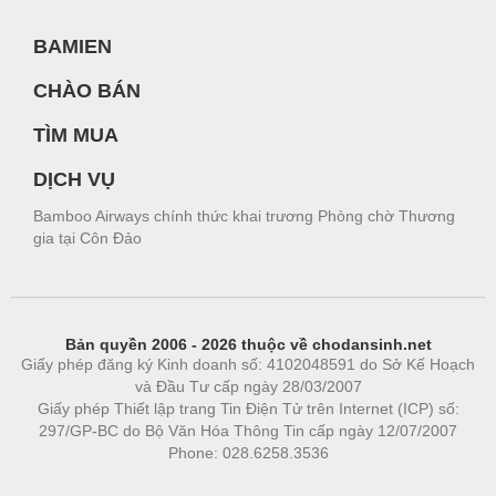
BAMIEN
CHÀO BÁN
TÌM MUA
DỊCH VỤ
Bamboo Airways chính thức khai trương Phòng chờ Thương
gia tại Côn Đảo
Bản quyền 2006 - 2026 thuộc về chodansinh.net
Giấy phép đăng ký Kinh doanh số: 4102048591 do Sở Kế Hoạch
và Đầu Tư cấp ngày 28/03/2007
Giấy phép Thiết lập trang Tin Điện Tử trên Internet (ICP) số:
297/GP-BC do Bộ Văn Hóa Thông Tin cấp ngày 12/07/2007
Phone: 028.6258.3536
Phòng trọ
|
https://bdsgroup.vn
https://kqxs123.com