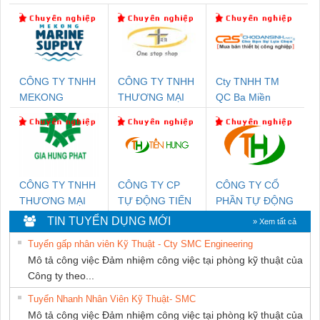
CÔNG TY TNHH
CÔNG TY TNHH
Cty TNHH TM
MEKONG
THƯƠNG MẠI
QC Ba Miền
MARINE SUPPLY
THIÊN ÂN VIỆT
NAM
CÔNG TY TNHH
CÔNG TY CP
CÔNG TY CỔ
THƯƠNG MẠI
TỰ ĐỘNG TIẾN
PHẦN TỰ ĐỘNG
DỊCH VỤ KỸ
HƯNG
TIẾN HƯNG
TIN TUYỂN DỤNG MỚI
» Xem tất cả
THUẬT ĐIỆN CƠ
Tuyển gấp nhân viên Kỹ Thuật - Cty SMC Engineering
GIA HƯNG PHÁT
Mô tả công việc Đảm nhiệm công việc tại phòng kỹ thuật của
Công ty theo...
Tuyển Nhanh Nhân Viên Kỹ Thuật- SMC
Mô tả công việc Đảm nhiệm công việc tại phòng kỹ thuật của