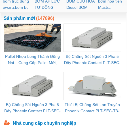
bom truc dung
BƠM ÁP LỰC
BOM CUU HOA
bơm hoả tiển
ewara,bom bu
TỰ ĐỘNG
Diesel,BOM
Mastra
ewara
CHUA CHAY
Sản phẩm mới
(147896)
Pallet Nhựa Long Thành Đồng
Bộ Chống Sét Nguồn 3 Pha 5
Nai – Cung Cấp Pallet Mới,
Dây Phoenix Contact FLT-SEC-
C
Pallet Cũ Giá Tốt
P-T1-3S-264/50-FM - 2909589
Bộ Chống Sét Nguồn 3 Pha 5
Thiết Bị Chống Sét Lan Truyền
B
Dây Phoenix Contact FLT-SEC-
Phoenix Contact PLT-SEC-T3-
P-T1-3S-440/35-FM - 2908264
230-FM-PT - 2907928
Nhà cung cấp chuyên nghiệp