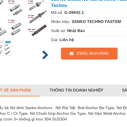
Techno
Mã số:
G-59042-1
Nhãn hiệu:
SANKO TECHNO FASTEM
Xuất xứ:
Nhật Bản
Giá:
Liên hệ
EMAIL MUA HÀNG
ẾT VỀ SẢN PHẨM
THÔNG TIN DOANH NGHIỆP
SẢ
ắc kê Nở đinh Sanko Anchors : Nở Rút Sắt Bolt Anchor Ba-Type, Nở Đ
chor C / Ct-Type, Nở Chuôi Grip Anchor Ga-Type, Nở Hàn Weld Ancho
ạ crom 3+ không gỉ inox 304 SUS304.