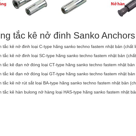
ng tắc kê nở đinh Sanko Anchors
tắc kê nở đinh loại C-type hãng sanko techno fastem nhật bản (chất 
tắc kê nở đinh loại SC-type hãng sanko techno fastem nhật bản (chất 
 tắc kê đạn nở đóng loại CT-type hãng sanko techno fastem nhật bản 
 tắc kê đạn nở đóng loại GT-type hãng sanko techno fastem nhật bản 
tắc kê nở rút sắt loại BA-type hãng sanko techno fastem nhật bản (ch
 tắc kê hàn bulong nở hàng loại HAS-type hãng sanko fastem nhật bản 
cửa hàng công ty đại lý suppliers distributor agency vendor lis
mua sản phẩm vật tư cơ khí bu lông ốc vít chính hãng thương
 máy sản xuất trong các khu công nghiệp kcn chế xuất kcx côn
nở rút sắt bolt anchor ba-type, nở đóng drop-in anchor ct / gt-
i grip anchor ga-type, nở hàn weld anchor has-type sanko tec
 inox 304 sus304 ở tại khu vực miền bắc tp thành phố hà nội, 