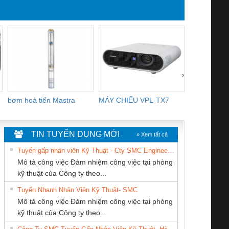
›
bơm hoả tiển Mastra
MÁY CHIẾU VPL-TX7
BOM DINH
WHITE
TIN TUYỂN DỤNG MỚI
» Xem tất cả
Tuyển gấp nhân viên Kỹ Thuật - Cty SMC Engineering
Mô tả công việc Đảm nhiệm công việc tại phòng
kỹ thuật của Công ty theo...
Tuyển Nhanh Nhân Viên Kỹ Thuật- SMC
CÔNG TY CỔ
CÔNG TY TNHH
Cty TNHH TM QC
 Le An Toàn
Bộ giám sát chuỗi
Bộ giám sát dòng
Bộ ng
Mô tả công việc Đảm nhiệm công việc tại phòng
PHẦN TỰ ĐỘNG
KỸ THUẬT KTECH
Ba Miền
enix Contact
tấm pin
điện chuỗi
ray W
kỹ thuật của Công ty theo...
TIẾN HƯNG
VIỆT NAM
6960 – PSR-
TRANSCLINIC 16I+
TRANSCLINIC 16I+
BAS 