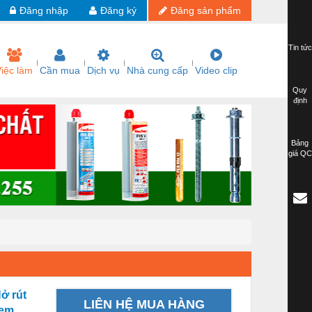
Đăng nhập
Đăng ký
Đăng sản phẩm
Tin tức
iệc làm
Cần mua
Dịch vụ
Nhà cung cấp
Video clip
Quy
định
Bảng
giá QC
ở rút
LIÊN HỆ MUA HÀNG
tem