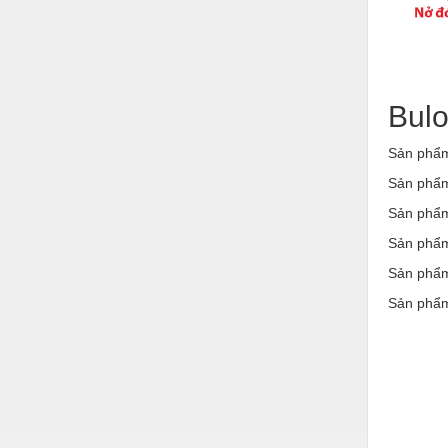
Hóa chất-Trang thiết bị
Kệ công nghiệp
Khí nén - Thiết bị
Bulo
Khuôn mẫu - Phụ tùng
Lọc công nghiệp
Sản phẩm 
Sản phẩm 
Máy công cụ - Phụ tùng
Sản phẩm
Mỏ - Trang thiết bị
Sản phẩm
Mô tơ - Hộp số
Sản phẩm 
Môi trường - Thiết bị
Sản phẩm
Nâng hạ - Trang thiết bị
địa chỉ 
bán để 
Nội - Ngoại thất - văn phòng
cho nhà
anchors 
Nồi hơi - Trang thiết bị
nở chuô
không gỉ
Nông nghiệp - Thiết bị