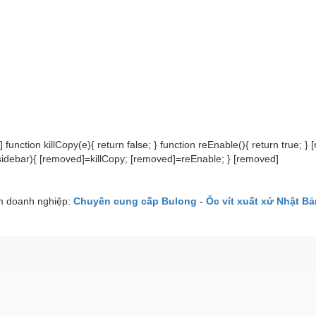
hái nguyên, bắc giang, bắc ninh, hưng yên, hãng sanko techno ở
 nam định, hà giang, cao bằng, bắc kạn, tuyên quang, lào cai, đ
, ninh bình, thương nhãn nhiệu sanko techno fastem ở tại khu 
ế, quảng nam, quảng ngãi, thanh hóa, nghệ an, hà tĩnh, khánh 
h định, phú yên, kon tum, gia lai, đắk lắk, đắk nông, lâm đồng
ố tp hcm hồ chí minh, tỉnh bình dương, đồng nai, bà rịa - vũng
chno fastem ở tại cần thơ, tây ninh, bình phước, bến tre, trà vi
g, sóc trăng, bạc liêu, cà mau;
 function killCopy(e){ return false; } function reEnable(){ return true; }
idebar){ [removed]=killCopy; [removed]=reEnable; } [removed]
 doanh nghiệp:
Chuyên cung cấp Bulong - Ốc vít xuất xứ Nhật Bả