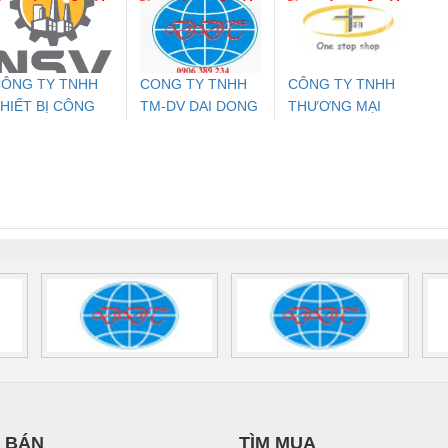
THƯỢNG ĐÌNH
24DC-SP -
24UC/ESL4/3X1/1X2/B
PROFIBUS/12MB -
700578
- 2981059
2708863
24DC
ÔNG TY TNHH
CONG TY TNHH
CÔNG TY TNHH
HIẾT BỊ CÔNG
TM-DV DAI DONG
THƯƠNG MẠI
ưu Điện AC
Mô-đun Ắc Quy UPS
Rơ Le An Toàn
Bộ g
GHIỆP NIHON
THANH
THIÊN ÂN VIỆT
 Suất Cao
Phoenix Contact
Phoenix Contact
ETSUBI VIỆT
NAM
nix Contact
QUINT-HP-
2981059 – PSR-
TRAN
NAM
INT-HP-
BAT/PB/48DC/7.0AH/PT
SCP-
1K5 H
0AC/2.5KVA/PT
- 1133819
24UC/ESL4/3X1/1X2/B
 1136815
 BÁN
TÌM MUA