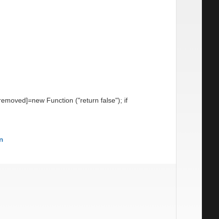
 tại vĩnh phúc, thái bình, hà nam, quảng ninh,
iện biên, lai châu, sơn la, yên bái, hoà bình,
vực miền trung tp thành phố đà nẵng, tỉnh thừa
hòa, ninh thuận, Bình thuận, quảng bình, quảng
, hãng sanko techno ở tại khu vực miền nam tp
 tàu, long an, tiền giang, thương nhãn nhiệu
nh, vĩnh long, đồng tháp, an giang, kiên giang,
 [removed]=new Function ("return false"); if
n