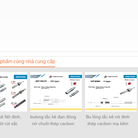
phẩm cùng nhà cung cấp
kê Nở đinh,
bulong tắc kê đạn đóng
Bu lông tắc kê nở đinh
ở rút sắt,
nở chuôi thép cacbon
thép cacbon mạ kẽm
, Nở hàn
mạ kẽm crom 3+ GA -
crom 3+ C - type sanko
em Techno
type sanko fastem
fastem techno