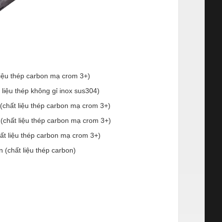
liệu thép carbon mạ crom 3+)
liệu thép không gỉ inox sus304)
(chất liệu thép carbon mạ crom 3+)
(chất liệu thép carbon mạ crom 3+)
ất liệu thép carbon mạ crom 3+)
(chất liệu thép carbon)
t ncc ncu npp đơn vịnhà cung cấp phân phối nơi
 nhãn nhiệu brand maker sanko techno fastem
g nghệ cao bulong tắc kê nở đinh sanko
type, nở đinh hammer drive anchor c / ct-type,
hno fastem nhật bản thép carbon mạ crom 3+
tỉnh hải dương, hãng sanko techno ở tại hải