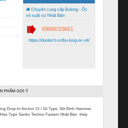
Chuyên cung cấp Bulong - Ốc
vít xuất xứ Nhật Bản
0988033661
https://duotech.vn/bu-long-oc-vit/
N PHẨM GỢI Ý
óng Drop-In Anchor Ct / Gt-Type, Nở Đinh Hammer
r Has-Type Sanko Techno Fastem Nhật Bản thép