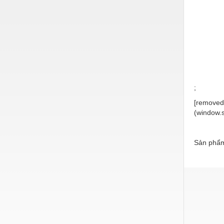
phòng, t
Nước-Vật tư thiết bị
phú thọ,
lạng sơn
Phốt cơ khí
thiên hu
trị, bìn
Sắt, thép, inox các loại
thành ph
sanko te
Thí nghiệm-Trang thiết bị
hậu gian
Thiết bị chiếu sáng
;
Thiết bị chống sét
[removed]
(window.s
Thiết bị an ninh
Thiết bị công nghiệp
Sản phẩm
Thiết bị công trình
Thiết bị điện
Thiết bị giáo dục
Thiết bị khác