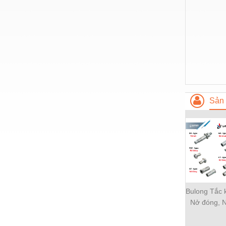
Thiết bị làm sạch
Thiết bị sơn - Sơn
Thiết bị nhà bếp
Thiết bị nhiệt
Thiêt bị PCCC
Thiết bị truyền động
Sản 
Thiết bị văn phòng
Thiết bị viễn thông
Thủy lực-Thiết bị
Thủy sản - Trang thiết bị
Tự động hoá
Bulong Tắc 
Nở đóng, N
Van - Co các loại
Nở chuôi
Vật liệu mài mòn
SANKO Fast