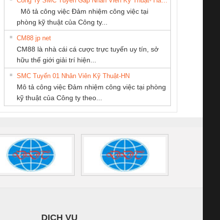
Công Ty SMC Tuyển Gấp Nhân Viên Kỹ Thuật- Hà Nội
SCP-
1K5 L (2433950000)
(2008130000)
(28
Mô tả công việc Đảm nhiệm công việc tại
/FSP/2X1/1X2
phòng kỹ thuật của Công ty...
CM88 jp net
CÔNG TY TNHH
CÔNG TY CP TỰ
Tan Dong Cang
CM88 là nhà cái cá cược trực tuyến uy tín, sở
KINH DOANH
ĐỘNG TIẾN
company LTD
iám sát chuỗi
Bộ chỉnh lưu nguồn
Nẹp nhôm chống
Bộ c
hữu thế giới giải trí hiện...
DỊCH VỤ XNK
HƯNG
tấm pin
điện TRANSCLINIC
trơn Đà Nẵng
giám 
PHƯƠNG NAM
SMC Tuyển 01 Nhân Viên Kỹ Thuật-HN
SCLINIC 16I+
BKE 1K5.4
Sola
Mô tả công việc Đảm nhiệm công việc tại phòng
 (2502520000)
(7791400879)2. Giá
TRAN
kỹ thuật của Công ty theo...
1K5.4
DỊCH VỤ