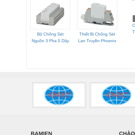
Mới, Pallet Cũ Giá
FLT-SEC-P-T1-3S-
1NC-
Tốt
264/50-FM -
2
2909589
C
T
Bộ Chống Sét
Thiết Bị Chống Sét
Bộ L
N
Nguồn 3 Pha 5 Dây
Lan Truyền Phoenix
Công
S
Phoenix Contact
Contact PLT-SEC-
Phoe
FLT-SEC-P-T1-3S-
T3-230-FM-PT -
QU
440/35-FM -
2907928
UPS/23
2908264
-
BAMIEN
CHÀO