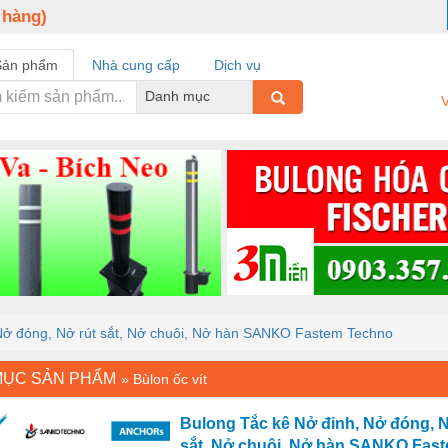
 hàng)
Sản phẩm
Nhà cung cấp
Dịch vụ
Danh mục
V
Nở đóng, Nở rút sắt, Nở chuôi, Nở hàn SANKO Fastem Techno
MỤC SẢN PHẨM
»
Bùlon ốc vít
Bulong Tắc kê Nở đinh, Nở đóng, N
sắt, Nở chuôi, Nở hàn SANKO Fas