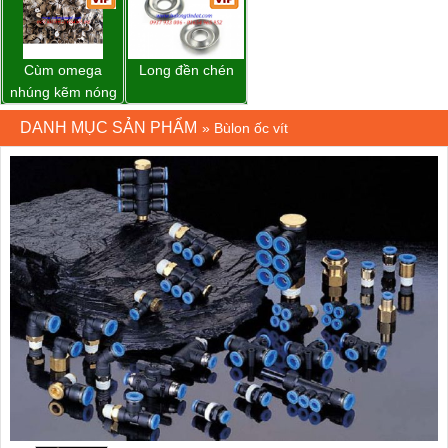
Cùm omega
Long đền chén
nhúng kẽm nóng
DANH MỤC SẢN PHẨM
»
Bùlon ốc vít