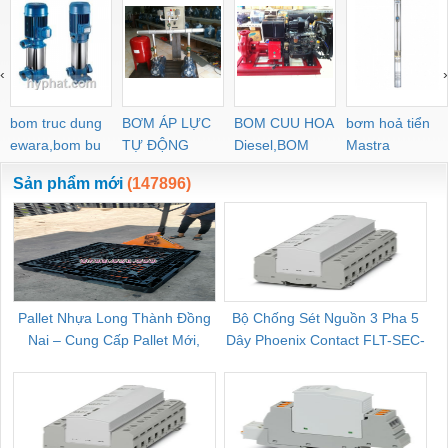
‹
›
bom truc dung
BƠM ÁP LỰC
BOM CUU HOA
bơm hoả tiển
ewara,bom bu
TỰ ĐỘNG
Diesel,BOM
Mastra
ewara
CHUA CHAY
Sản phẩm mới
(147896)
Pallet Nhựa Long Thành Đồng
Bộ Chống Sét Nguồn 3 Pha 5
Nai – Cung Cấp Pallet Mới,
Dây Phoenix Contact FLT-SEC-
C
Pallet Cũ Giá Tốt
P-T1-3S-264/50-FM - 2909589