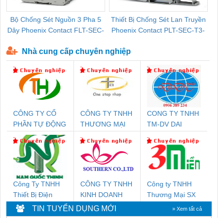
Bộ Chống Sét Nguồn 3 Pha 5
Thiết Bị Chống Sét Lan Truyền
B
Dây Phoenix Contact FLT-SEC-
Phoenix Contact PLT-SEC-T3-
P-T1-3S-440/35-FM - 2908264
230-FM-PT - 2907928
Nhà cung cấp chuyên nghiệp
CÔNG TY CỔ
CÔNG TY TNHH
CONG TY TNHH
PHẦN TỰ ĐỘNG
THƯƠNG MẠI
TM-DV DAI
TIẾN HƯNG
THIÊN ÂN VIỆT
DONG THANH
NAM
Công Ty TNHH
CÔNG TY TNHH
Công ty TNHH
Thiết Bị Điện
KINH DOANH
Thương Mại SX
Nam Quốc Thịnh
DỊCH VỤ XNK
Ba Miền
TIN TUYỂN DỤNG MỚI
» Xem tất cả
PHƯƠNG NAM