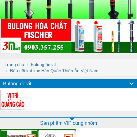
Trang chủ
Bulong ốc vít
Đầu nối khí kpc Hàn Quốc.Thiên Ân Việt Nam
Bulong ốc vít
Sản phẩm VIP cùng nhóm