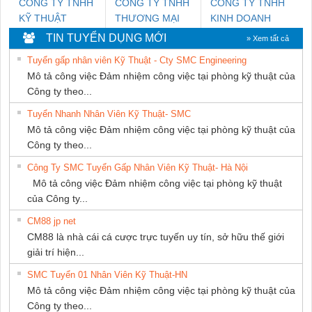
CÔNG TY TNHH
CÔNG TY TNHH
CÔNG TY TNHH
KỸ THUẬT
THƯƠNG MẠI
KINH DOANH
KTECH VIỆT
DỊCH VỤ KỸ
DỊCH VỤ XNK
TIN TUYỂN DỤNG MỚI
» Xem tất cả
NAM
THUẬT ĐIỆN CƠ
PHƯƠNG NAM
Tuyển gấp nhân viên Kỹ Thuật - Cty SMC Engineering
GIA HƯNG
Mô tả công việc Đảm nhiệm công việc tại phòng kỹ thuật của
PHÁT
Công ty theo...
Tuyển Nhanh Nhân Viên Kỹ Thuật- SMC
Mô tả công việc Đảm nhiệm công việc tại phòng kỹ thuật của
Công ty theo...
Công Ty SMC Tuyển Gấp Nhân Viên Kỹ Thuật- Hà Nội
Mô tả công việc Đảm nhiệm công việc tại phòng kỹ thuật
của Công ty...
CM88 jp net
CM88 là nhà cái cá cược trực tuyến uy tín, sở hữu thế giới
giải trí hiện...
SMC Tuyển 01 Nhân Viên Kỹ Thuật-HN
Mô tả công việc Đảm nhiệm công việc tại phòng kỹ thuật của
Công ty theo...