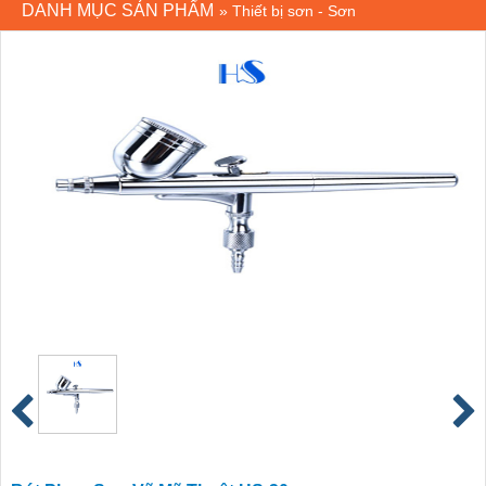
DANH MỤC SẢN PHẨM
»
Thiết bị sơn - Sơn