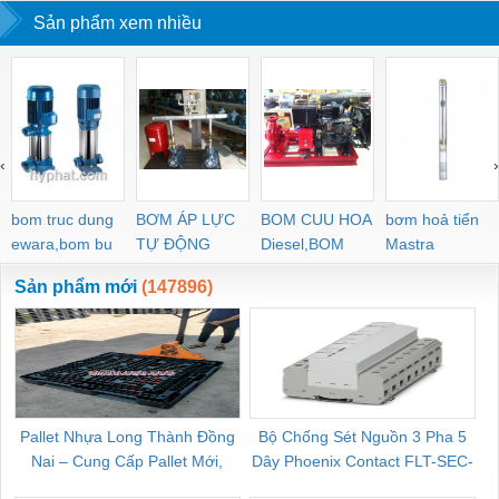
Sản phẩm xem nhiều
‹
›
bom truc dung
BƠM ÁP LỰC
BOM CUU HOA
bơm hoả tiển
ewara,bom bu
TỰ ĐỘNG
Diesel,BOM
Mastra
ewara
CHUA CHAY
Sản phẩm mới
(147896)
Pallet Nhựa Long Thành Đồng
Bộ Chống Sét Nguồn 3 Pha 5
Nai – Cung Cấp Pallet Mới,
Dây Phoenix Contact FLT-SEC-
C
Pallet Cũ Giá Tốt
P-T1-3S-264/50-FM - 2909589