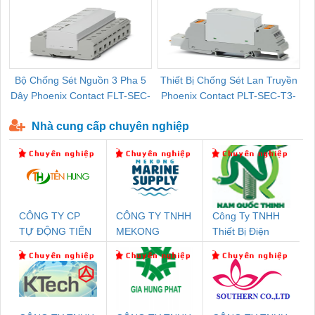
Bộ Chống Sét Nguồn 3 Pha 5
Thiết Bị Chống Sét Lan Truyền
B
Dây Phoenix Contact FLT-SEC-
Phoenix Contact PLT-SEC-T3-
P-T1-3S-440/35-FM - 2908264
230-FM-PT - 2907928
Nhà cung cấp chuyên nghiệp
CÔNG TY CP
CÔNG TY TNHH
Công Ty TNHH
TỰ ĐỘNG TIẾN
MEKONG
Thiết Bị Điện
HƯNG
MARINE
Nam Quốc Thịnh
SUPPLY