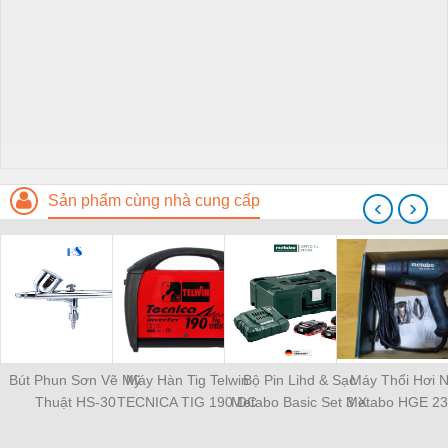
Sản phẩm cùng nhà cung cấp
‹
›
Bút Phun Sơn Vẽ Mỹ
Máy Hàn Tig Telwin
Bộ Pin Lihd & Sạc
Máy Thổi Hơi 
Thuật HS-30
TECNICA TIG 190 DC
Metabo Basic Set 3 X
Metabo HGE 23
LIFT VRD (Italy)
4.0Ah + Asc 55
LCD