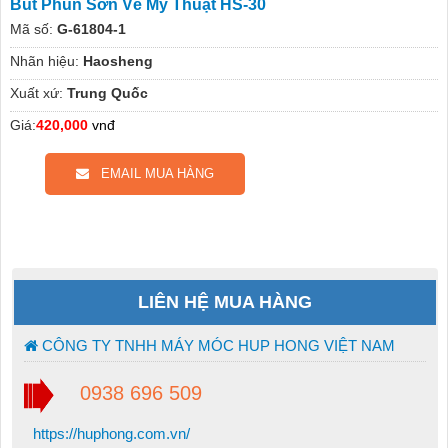
Bút Phun Sơn Vẽ Mỹ Thuật HS-30
Mã số:
G-61804-1
Nhãn hiệu:
Haosheng
Xuất xứ:
Trung Quốc
Giá:
420,000
vnđ
EMAIL MUA HÀNG
LIÊN HỆ MUA HÀNG
CÔNG TY TNHH MÁY MÓC HUP HONG VIỆT NAM
0938 696 509
https://huphong.com.vn/