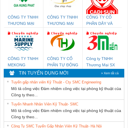
CÔNG TY TNHH
CÔNG TY TNHH
CÔNG TY CỔ
THƯƠNG MẠI
THƯƠNG MẠI
PHẦN DÂY VÀ
DỊCH VỤ KỸ
THIÊN ÂN VIỆT
CÁP ĐIỆN
THUẬT ĐIỆN CƠ
NAM
THƯỢNG ĐÌNH
GIA HƯNG PHÁT
CÔNG TY TNHH
CÔNG TY CỔ
Công ty TNHH
MEKONG
PHẦN TỰ ĐỘNG
Thương Mại SX
MARINE SUPPLY
TIẾN HƯNG
Ba Miền
TIN TUYỂN DỤNG MỚI
» Xem tất cả
Tuyển gấp nhân viên Kỹ Thuật - Cty SMC Engineering
Mô tả công việc Đảm nhiệm công việc tại phòng kỹ thuật của
Công ty theo...
Tuyển Nhanh Nhân Viên Kỹ Thuật- SMC
Mô tả công việc Đảm nhiệm công việc tại phòng kỹ thuật của
Công ty theo...
Công Ty SMC Tuyển Gấp Nhân Viên Kỹ Thuật- Hà Nội