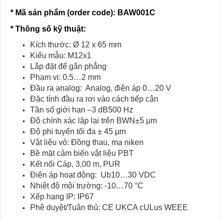
* Mã sản phẩm (order code)
: BAW001C
* Thông số kỹ thuật:
Kích thước: Ø 12 x 65 mm
Kiểu mẫu: M12x1
Lắp đặt để gắn phẳng
Phạm vi: 0.5…2 mm
Đầu ra analog: Analog, điện áp 0…20 V
Đặc tính đầu ra rơi vào cách tiếp cận
Tần số giới hạn –3 dB500 Hz
Độ chính xác lặp lại trên BWN±5 µm
Độ phi tuyến tối đa ± 45 µm
Vật liệu vỏ: Đồng thau, mạ niken
Bề mặt cảm biến vật liệu PBT
Kết nối Cáp, 3,00 m, PUR
Điện áp hoạt động: Ub10…30 VDC
Nhiệt độ môi trường: -10…70 °C
Xếp hạng IP: IP67
Phê duyệt/Tuân thủ: CE UKCA cULus WEEE