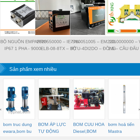
BỘ NGUỒN EMPARRO
2828550000 – IE-SW-
7760051005 – EM220-
1010000000 –
IP67 1 PHA - 9000-
ELB-08-8TX – BỘ
RTU-4DI2DO – ĐỒNG
2.5 – CẦU ĐẤU
11112-1962020 -
CHIA MẠNG 8 CỔNG
HỒ ĐO DÒNG ĐIỆN,
NỐI ĐẤT –
EMPARRO IP67
RJ45 – WEIDMULLER
ĐO ĐIỆN ÁP –
WEIDMULLE
POWER SUPPLY 1-
Sản phẩm xem nhiều
WEIDMULLER
TIENHUNGTE
PHASE
‹
›
bom truc dung
BƠM ÁP LỰC
BOM CUU HOA
bơm hoả tiển
ewara,bom bu
TỰ ĐỘNG
Diesel,BOM
Mastra
ewara
CHUA CHAY