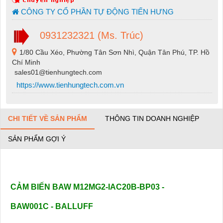
CÔNG TY CỔ PHẦN TỰ ĐỘNG TIẾN HƯNG
0931232321 (Ms. Trúc)
1/80 Cầu Xéo, Phường Tân Sơn Nhì, Quận Tân Phú, TP. Hồ
Chí Minh
sales01@tienhungtech.com
https://www.tienhungtech.com.vn
CHI TIẾT VỀ SẢN PHẨM
THÔNG TIN DOANH NGHIỆP
SẢN PHẨM GỢI Ý
CẢM BIẾN BAW M12MG2-IAC20B-BP03 -
BAW001C - BALLUFF