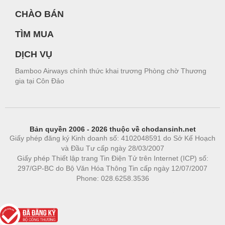
CHÀO BÁN
TÌM MUA
DỊCH VỤ
Bamboo Airways chính thức khai trương Phòng chờ Thương
gia tại Côn Đảo
Bản quyền 2006 - 2026 thuộc về chodansinh.net
Giấy phép đăng ký Kinh doanh số: 4102048591 do Sở Kế Hoạch
và Đầu Tư cấp ngày 28/03/2007
Giấy phép Thiết lập trang Tin Điện Tử trên Internet (ICP) số:
297/GP-BC do Bộ Văn Hóa Thông Tin cấp ngày 12/07/2007
Phone: 028.6258.3536
Phòng trọ
|
https://bdsgroup.vn
https://kqxs123.com