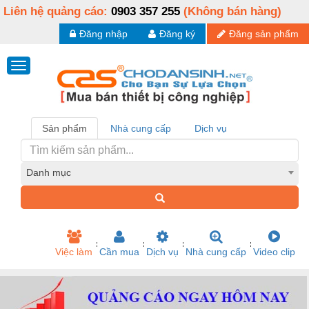
Liên hệ quảng cáo:
0903 357 255
(Không bán hàng)
Đăng nhập
Đăng ký
Đăng sản phẩm
Sản phẩm
Nhà cung cấp
Dịch vụ
Danh mục
Việc làm
Cần mua
Dịch vụ
Nhà cung cấp
Video clip