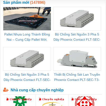
Sản phẩm mới
(147896)
Pallet Nhựa Long Thành Đồng
Bộ Chống Sét Nguồn 3 Pha 5
Nai – Cung Cấp Pallet Mới,
Dây Phoenix Contact FLT-SEC-
C
Pallet Cũ Giá Tốt
P-T1-3S-264/50-FM - 2909589
Bộ Chống Sét Nguồn 3 Pha 5
Thiết Bị Chống Sét Lan Truyền
B
Dây Phoenix Contact FLT-SEC-
Phoenix Contact PLT-SEC-T3-
P-T1-3S-440/35-FM - 2908264
230-FM-PT - 2907928
Nhà cung cấp chuyên nghiệp