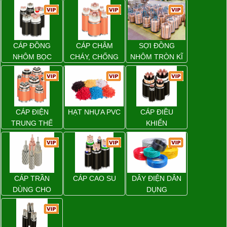
CÁP ĐỒNG
CÁP CHẬM
SỢI ĐỒNG
NHÔM BỌC
CHÁY, CHỐNG
NHÔM TRÒN KĨ
CHÁY
THUẬT ĐIỆN
CÁP ĐIỆN
HẠT NHỰA PVC
CÁP ĐIỀU
TRUNG THẾ
KHIỂN
CÁP TRẦN
CÁP CAO SU
DÂY ĐIỆN DÂN
DÙNG CHO
DỤNG
ĐƯỜNG DÂY
TẢI ĐIỆN TRÊN
KHÔNG