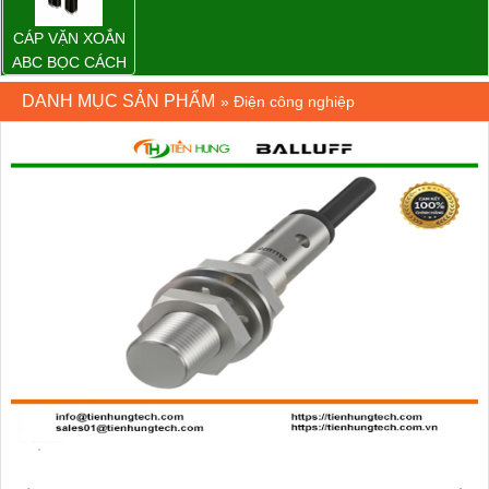
CÁP VẶN XOẮN
ABC BỌC CÁCH
ĐIỆN XLPE
DANH MỤC SẢN PHẨM
»
Điện công nghiệp