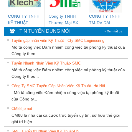
CÔNG TY TNHH
Công ty TNHH
CONG TY TNHH
KỸ THUẬT
Thương Mại SX
TM-DV DAI
KTECH VIỆT
Ba Miền
DONG THANH
TIN TUYỂN DỤNG MỚI
» Xem tất cả
NAM
Tuyển gấp nhân viên Kỹ Thuật - Cty SMC Engineering
Mô tả công việc Đảm nhiệm công việc tại phòng kỹ thuật của
Công ty theo...
Tuyển Nhanh Nhân Viên Kỹ Thuật- SMC
Mô tả công việc Đảm nhiệm công việc tại phòng kỹ thuật của
Công ty theo...
Công Ty SMC Tuyển Gấp Nhân Viên Kỹ Thuật- Hà Nội
Mô tả công việc Đảm nhiệm công việc tại phòng kỹ thuật
của Công ty...
CM88 jp net
CM88 là nhà cái cá cược trực tuyến uy tín, sở hữu thế giới
giải trí hiện...
SMC Tuyển 01 Nhân Viên Kỹ Thuật-HN