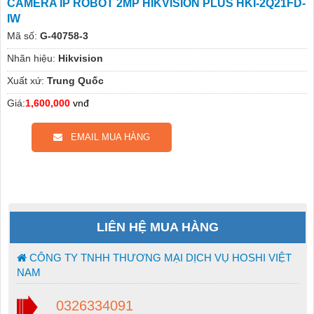
CAMERA IP ROBOT 2MP HIKVISION PLUS HKI-2Q21FD-
IW
Mã số:
G-40758-3
Nhãn hiệu:
Hikvision
Xuất xứ:
Trung Quốc
Giá:
1,600,000
vnđ
EMAIL MUA HÀNG
LIÊN HỆ MUA HÀNG
CÔNG TY TNHH THƯƠNG MẠI DỊCH VỤ HOSHI VIỆT
NAM
0326334091