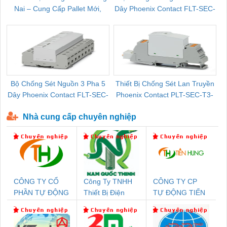
Nai – Cung Cấp Pallet Mới,
Dây Phoenix Contact FLT-SEC-
C
Pallet Cũ Giá Tốt
P-T1-3S-264/50-FM - 2909589
Bộ Chống Sét Nguồn 3 Pha 5
Thiết Bị Chống Sét Lan Truyền
B
Dây Phoenix Contact FLT-SEC-
Phoenix Contact PLT-SEC-T3-
P-T1-3S-440/35-FM - 2908264
230-FM-PT - 2907928
Nhà cung cấp chuyên nghiệp
CÔNG TY CỔ
Công Ty TNHH
CÔNG TY CP
PHẦN TỰ ĐỘNG
Thiết Bị Điện
TỰ ĐỘNG TIẾN
TIẾN HƯNG
Nam Quốc Thịnh
HƯNG