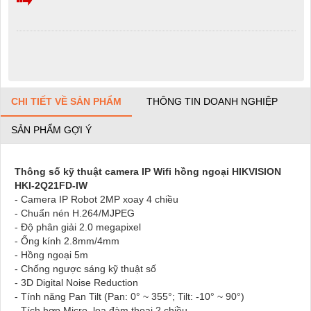
CHI TIẾT VỀ SẢN PHẨM
THÔNG TIN DOANH NGHIỆP
SẢN PHẨM GỢI Ý
Thông số kỹ thuật camera IP Wifi hồng ngoại HIKVISION
HKI-2Q21FD-IW
- Camera IP Robot 2MP xoay 4 chiều
​- Chuẩn nén H.264/MJPEG
- Độ phân giải 2.0 megapixel
- Ống kính 2.8mm/4mm
- Hồng ngoại 5m
- Chống ngược sáng kỹ thuật số
- 3D Digital Noise Reduction
- Tính năng Pan Tilt (Pan: 0° ~ 355°; Tilt: -10° ~ 90°)
- Tích hợp Micro, loa đàm thoại 2 chiều