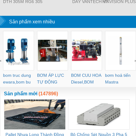
DTH 305M RG6 305
DÂY VANTECH VT-
HIKVISION PLUS
MÀU TRẮNG
6300B
56H0T-ITM
Sản phẩm xem nhiều
‹
›
bom truc dung
BƠM ÁP LỰC
BOM CUU HOA
bơm hoả tiển
ewara,bom bu
TỰ ĐỘNG
Diesel,BOM
Mastra
ewara
CHUA CHAY
Sản phẩm mới
(147896)
Pallet Nhựa Long Thành Đồng
Bộ Chống Sét Nguồn 3 Pha 5