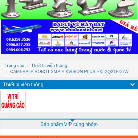
Trang chủ
Thiết bị viễn thông
CAMERA IP ROBOT 2MP HIKVISION PLUS HKI-2Q21FD-IW
Thiết bị viễn thông
Sản phẩm VIP cùng nhóm