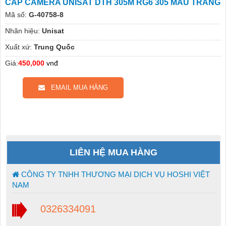
CÁP CAMERA UNISAT DTH 305M RG6 305 MÀU TRẮNG
Mã số:
G-40758-8
Nhãn hiệu:
Unisat
Xuất xứ:
Trung Quốc
Giá:
450,000
vnđ
EMAIL MUA HÀNG
LIÊN HỆ MUA HÀNG
CÔNG TY TNHH THƯƠNG MẠI DỊCH VỤ HOSHI VIỆT
NAM
0326334091