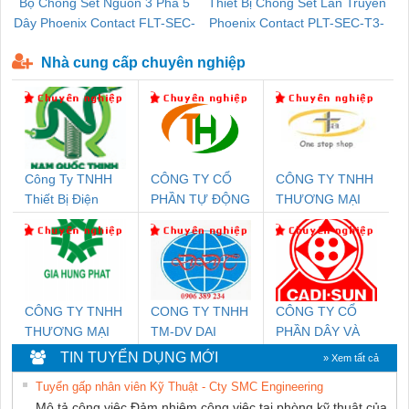
Bộ Chống Sét Nguồn 3 Pha 5
Thiết Bị Chống Sét Lan Truyền
B
Dây Phoenix Contact FLT-SEC-
Phoenix Contact PLT-SEC-T3-
P-T1-3S-440/35-FM - 2908264
230-FM-PT - 2907928
Nhà cung cấp chuyên nghiệp
Công Ty TNHH
CÔNG TY CỔ
CÔNG TY TNHH
Thiết Bị Điện
PHẦN TỰ ĐỘNG
THƯƠNG MẠI
Nam Quốc Thịnh
TIẾN HƯNG
THIÊN ÂN VIỆT
NAM
CÔNG TY TNHH
CONG TY TNHH
CÔNG TY CỔ
THƯƠNG MẠI
TM-DV DAI
PHẦN DÂY VÀ
DỊCH VỤ KỸ
DONG THANH
CÁP ĐIỆN
TIN TUYỂN DỤNG MỚI
» Xem tất cả
THUẬT ĐIỆN CƠ
THƯỢNG ĐÌNH
Tuyển gấp nhân viên Kỹ Thuật - Cty SMC Engineering
GIA HƯNG PHÁT
Mô tả công việc Đảm nhiệm công việc tại phòng kỹ thuật của