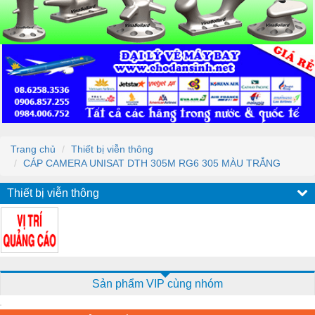
Trang chủ
Thiết bị viễn thông
CÁP CAMERA UNISAT DTH 305M RG6 305 MÀU TRẮNG
Thiết bị viễn thông
Sản phẩm VIP cùng nhóm