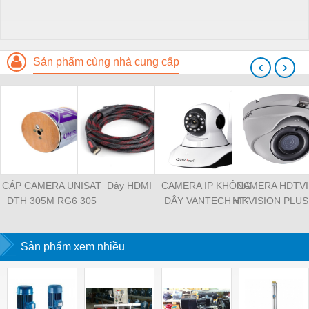
Sản phẩm cùng nhà cung cấp
‹
›
CÁP CAMERA UNISAT
Dây HDMI
CAMERA IP KHÔNG
CAMERA HDTVI
DTH 305M RG6 305
DÂY VANTECH VT-
HIKVISION PLUS
MÀU TRẮNG
6300B
56H0T-ITM
Sản phẩm xem nhiều