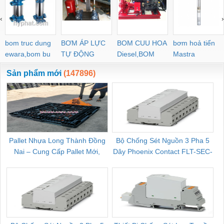
‹
›
bom truc dung
BƠM ÁP LỰC
BOM CUU HOA
bơm hoả tiển
ewara,bom bu
TỰ ĐỘNG
Diesel,BOM
Mastra
ewara
CHUA CHAY
Sản phẩm mới
(147896)
Pallet Nhựa Long Thành Đồng
Bộ Chống Sét Nguồn 3 Pha 5
Nai – Cung Cấp Pallet Mới,
Dây Phoenix Contact FLT-SEC-
C
Pallet Cũ Giá Tốt
P-T1-3S-264/50-FM - 2909589