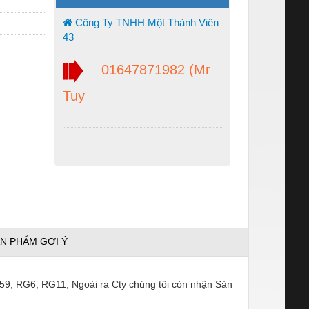
Công Ty TNHH Một Thành Viên
43
01647871982 (Mr
Tuy
N PHẨM GỢI Ý
G59, RG6, RG11, Ngoài ra Cty chúng tôi còn nhận Sản