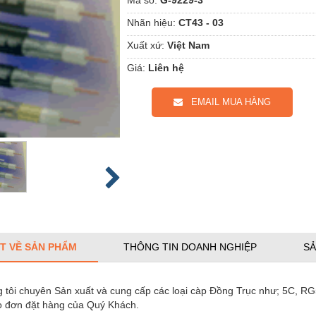
Nhãn hiệu:
CT43 - 03
Xuất xứ:
Việt Nam
Giá:
Liên hệ
EMAIL MUA HÀNG
ẾT VỀ SẢN PHẨM
THÔNG TIN DOANH NGHIỆP
SẢ
g tôi chuyên Sản xuất và cung cấp các loại càp Đồng Trục như; 5C, R
o đơn đặt hàng của Quý Khách.