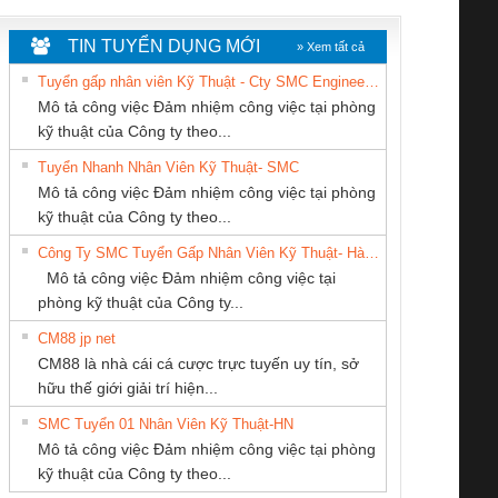
TIN TUYỂN DỤNG MỚI
» Xem tất cả
Tuyển gấp nhân viên Kỹ Thuật - Cty SMC Engineering
Mô tả công việc Đảm nhiệm công việc tại phòng
kỹ thuật của Công ty theo...
Tuyển Nhanh Nhân Viên Kỹ Thuật- SMC
Cty TNHH TM QC
CÔNG TY TNHH
Tan Dong Cang
 Le An Toàn
Bộ giám sát chuỗi
Bộ giám sát dòng
Bộ ng
Mô tả công việc Đảm nhiệm công việc tại phòng
Ba Miền
MEKONG MARINE
company LTD
enix Contact
tấm pin
điện chuỗi
ray W
kỹ thuật của Công ty theo...
SUPPLY
6960 – PSR-
TRANSCLINIC 16I+
TRANSCLINIC 16I+
BAS 
Công Ty SMC Tuyển Gấp Nhân Viên Kỹ Thuật- Hà Nội
SCP-
1K5 L (2433950000)
(2008130000)
(28
Mô tả công việc Đảm nhiệm công việc tại
/FSP/2X1/1X2
phòng kỹ thuật của Công ty...
CM88 jp net
CÔNG TY TNHH
CÔNG TY CỔ
Công ty TNHH
CM88 là nhà cái cá cược trực tuyến uy tín, sở
KINH DOANH
PHẦN DÂY VÀ
Thương Mại SX
iám sát chuỗi
Bộ chỉnh lưu nguồn
Nẹp nhôm chống
Bộ c
hữu thế giới giải trí hiện...
DỊCH VỤ XNK
CÁP ĐIỆN
Ba Miền
tấm pin
điện TRANSCLINIC
trơn Đà Nẵng
giám 
PHƯƠNG NAM
THƯỢNG ĐÌNH
SMC Tuyển 01 Nhân Viên Kỹ Thuật-HN
SCLINIC 16I+
BKE 1K5.4
Sola
Mô tả công việc Đảm nhiệm công việc tại phòng
 (2502520000)
(7791400879)2. Giá
TRAN
kỹ thuật của Công ty theo...
1K5.4