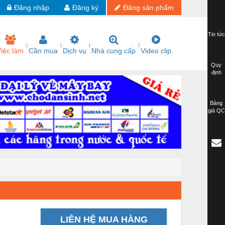
Đăng nhập
Đăng ký
Đăng sản phẩm
Tin tức
iệc làm
Cần mua
Dịch vụ
Nhà cung cấp
Video clip
Quy
định
Bảng
giá QC
LIÊN HỆ MUA HÀNG