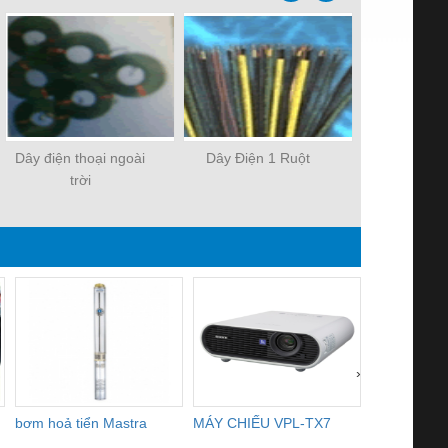
Dây điện thoại ngoài
Dây Điện 1 Ruột
Dây Cáp Th
trời
›
bơm hoả tiển Mastra
MÁY CHIẾU VPL-TX7
BOM DINH
WHITE