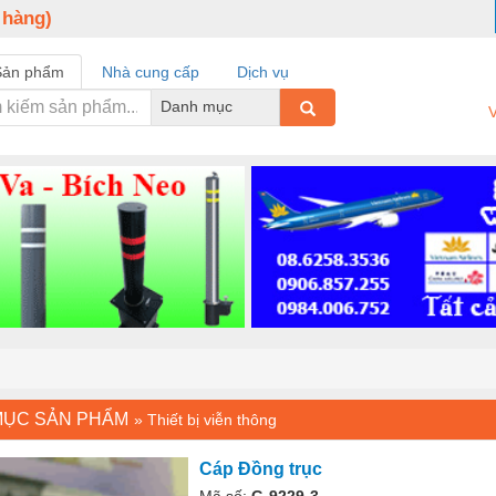
 hàng)
Sản phẩm
Nhà cung cấp
Dịch vụ
Danh mục
V
MỤC SẢN PHẨM
»
Thiết bị viễn thông
Cáp Đồng trục
Mã số:
G-9229-3