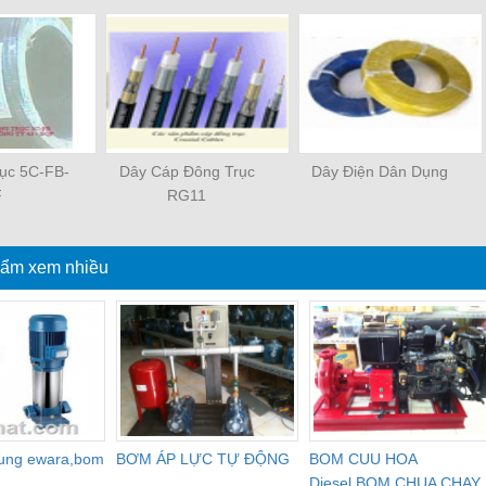
rục 5C-FB-
Dây Cáp Đông Trục
Dây Điện Dân Dụng
F
RG11
ẩm xem nhiều
dung ewara,bom
BƠM ÁP LỰC TỰ ĐỘNG
BOM CUU HOA
Diesel,BOM CHUA CHAY