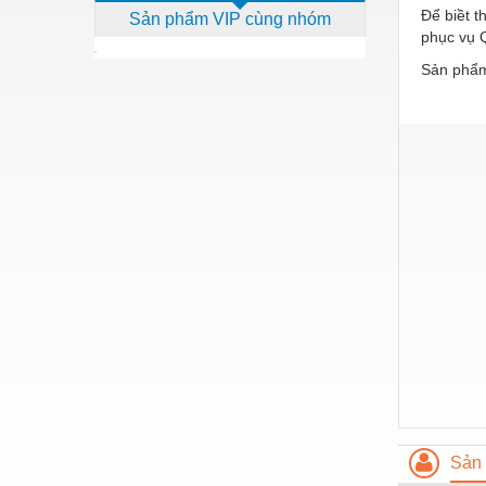
Để biềt t
Sản phẩm VIP cùng nhóm
Dịch vụ - Thi công
phục vụ 
Điện công nghiệp
Sản phẩm
Điện gia dụng
Điện Lạnh
Đóng tàu Thiết bị
Đúc chính xác Thiết bị
Dụng cụ cầm tay
Dụng cụ cắt gọt
Dụng cụ điện
Dụng cụ đo
Gỗ - Trang thiết bị
Hàn cắt - Thiết bị
Sản 