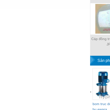
Hóa chất-Trang thiết bị
Kệ công nghiệp
Khí nén - Thiết bị
Khuôn mẫu - Phụ tùng
Lọc công nghiệp
Cáp đồng t
J
Máy công cụ - Phụ tùng
Mỏ - Trang thiết bị
Sản ph
Mô tơ - Hộp số
Môi trường - Thiết bị
Nâng hạ - Trang thiết bị
Nội - Ngoại thất - văn phòng
‹
Nồi hơi - Trang thiết bị
bom truc 
Nông nghiệp - Thiết bị
bu ewara