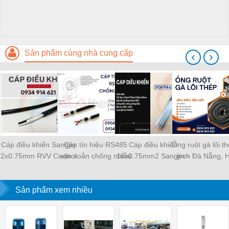
Sản phẩm cùng nhà cung cấp
‹
›
Cáp điều khiển Sangjin
Cáp tín hiệu RS485
Cáp điều khiển
Ống ruột gà lõi t
2x0.75mm RVV Control
vặn xoắn chống nhiễu
16x0.75mm2 Sangjin -
inch Đà Nẵng, 
Cable
18AWG Altek Kabel -
phân phối tại TPHCM
Hà Nội
HCM , Đà Nẵng, Hà
Sản phẩm xem nhiều
Nội