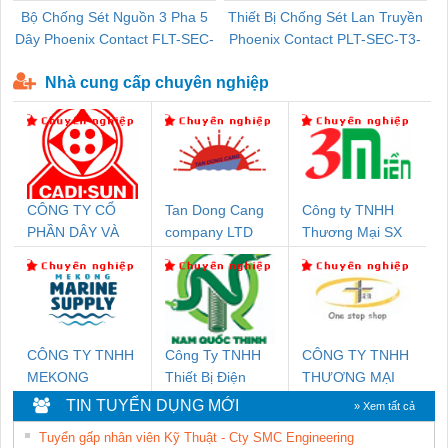
Bộ Chống Sét Nguồn 3 Pha 5
Thiết Bị Chống Sét Lan Truyền
B
Dây Phoenix Contact FLT-SEC-
Phoenix Contact PLT-SEC-T3-
P-T1-3S-440/35-FM - 2908264
230-FM-PT - 2907928
Nhà cung cấp chuyên nghiệp
CÔNG TY CỔ
Tan Dong Cang
Công ty TNHH
PHẦN DÂY VÀ
company LTD
Thương Mại SX
CÁP ĐIỆN
Ba Miền
THƯỢNG ĐÌNH
CÔNG TY TNHH
Công Ty TNHH
CÔNG TY TNHH
MEKONG
Thiết Bị Điện
THƯƠNG MẠI
MARINE SUPPLY
Nam Quốc Thịnh
THIÊN ÂN VIỆT
TIN TUYỂN DỤNG MỚI
» Xem tất cả
NAM
Tuyển gấp nhân viên Kỹ Thuật - Cty SMC Engineering