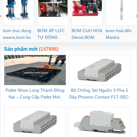
‹
›
bom truc dung
BƠM ÁP LỰC
BOM CUU HOA
bơm hoả tiển
ewara,bom bu
TỰ ĐỘNG
Diesel,BOM
Mastra
ewara
CHUA CHAY
Sản phẩm mới
(147896)
Pallet Nhựa Long Thành Đồng
Bộ Chống Sét Nguồn 3 Pha 5
Nai – Cung Cấp Pallet Mới,
Dây Phoenix Contact FLT-SEC-
C
Pallet Cũ Giá Tốt
P-T1-3S-264/50-FM - 2909589