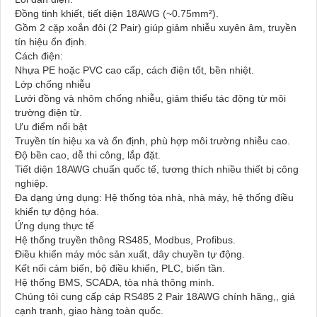
Đồng tinh khiết, tiết diện 18AWG (~0.75mm²).
Gồm 2 cặp xoắn đôi (2 Pair) giúp giảm nhiễu xuyên âm, truyền
tín hiệu ổn định.
Cách điện:
Nhựa PE hoặc PVC cao cấp, cách điện tốt, bền nhiệt.
Lớp chống nhiễu
Lưới đồng và nhôm chống nhiễu, giảm thiểu tác động từ môi
trường điện từ.
Ưu điểm nổi bật
Truyền tín hiệu xa và ổn định, phù hợp môi trường nhiễu cao.
Độ bền cao, dễ thi công, lắp đặt.
Tiết diện 18AWG chuẩn quốc tế, tương thích nhiều thiết bị công
nghiệp.
Đa dạng ứng dụng: Hệ thống tòa nhà, nhà máy, hệ thống điều
khiển tự động hóa.
Ứng dụng thực tế
Hệ thống truyền thông RS485, Modbus, Profibus.
Điều khiển máy móc sản xuất, dây chuyền tự động.
Kết nối cảm biến, bộ điều khiển, PLC, biến tần.
Hệ thống BMS, SCADA, tòa nhà thông minh.
Chúng tôi cung cấp cáp RS485 2 Pair 18AWG chính hãng,, giá
cạnh tranh, giao hàng toàn quốc.