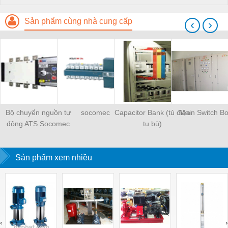
Sản phẩm cùng nhà cung cấp
‹
›
Bộ chuyển nguồn tự
socomec
Capacitor Bank (tủ điện
Main Switch B
động ATS Socomec
tụ bù)
Sản phẩm xem nhiều
‹
›