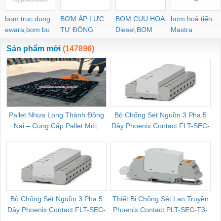
bom truc dung
BƠM ÁP LỰC
BOM CUU HOA
bơm hoả tiển
ewara,bom bu
TỰ ĐỘNG
Diesel,BOM
Mastra
ewara
CHUA CHAY
Sản phẩm mới
(147896)
Pallet Nhựa Long Thành Đồng
Bộ Chống Sét Nguồn 3 Pha 5
Nai – Cung Cấp Pallet Mới,
Dây Phoenix Contact FLT-SEC-
C
Pallet Cũ Giá Tốt
P-T1-3S-264/50-FM - 2909589
Bộ Chống Sét Nguồn 3 Pha 5
Thiết Bị Chống Sét Lan Truyền
B
Dây Phoenix Contact FLT-SEC-
Phoenix Contact PLT-SEC-T3-
P-T1-3S-440/35-FM - 2908264
230-FM-PT - 2907928