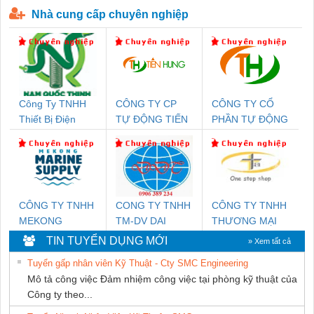
Nhà cung cấp chuyên nghiệp
Công Ty TNHH
CÔNG TY CP
CÔNG TY CỔ
Thiết Bị Điện
TỰ ĐỘNG TIẾN
PHẦN TỰ ĐỘNG
Nam Quốc Thịnh
HƯNG
TIẾN HƯNG
CÔNG TY TNHH
CONG TY TNHH
CÔNG TY TNHH
MEKONG
TM-DV DAI
THƯƠNG MẠI
MARINE SUPPLY
DONG THANH
THIÊN ÂN VIỆT
TIN TUYỂN DỤNG MỚI
» Xem tất cả
NAM
Tuyển gấp nhân viên Kỹ Thuật - Cty SMC Engineering
Mô tả công việc Đảm nhiệm công việc tại phòng kỹ thuật của
Công ty theo...