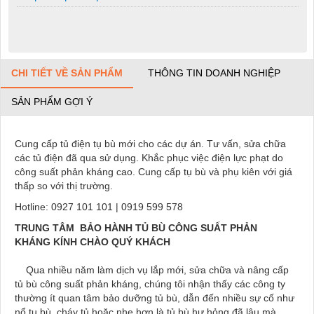
CHI TIẾT VỀ SẢN PHẨM
THÔNG TIN DOANH NGHIỆP
SẢN PHẨM GỢI Ý
Cung cấp tủ điện tụ bù mới cho các dự án. Tư vấn, sửa chữa
các tủ điện đã qua sử dụng. Khắc phục việc điện lực phạt do
công suất phản kháng cao. Cung cấp tụ bù và phụ kiên với giá
thấp so với thị trường.
Hotline: 0927 101 101 | 0919 599 578
TRUNG TÂM B
Ả
O HÀNH T
Ủ
BÙ CÔNG SU
Ấ
T PH
Ả
N
KHÁNG KÍNH CHÀO QUÝ
KHÁCH
Qua nhiều năm làm dịch vụ lắp mới, sửa chữa và nâng cấp
tủ bù công suất phản kháng, chúng tôi nhận thấy các công ty
thường ít quan tâm bảo dưỡng tủ bù, dẫn đến nhiều sự cố như
nổ tụ bù, cháy tủ hoặc nhẹ hơn là tủ bù hư hỏng đã lâu mà