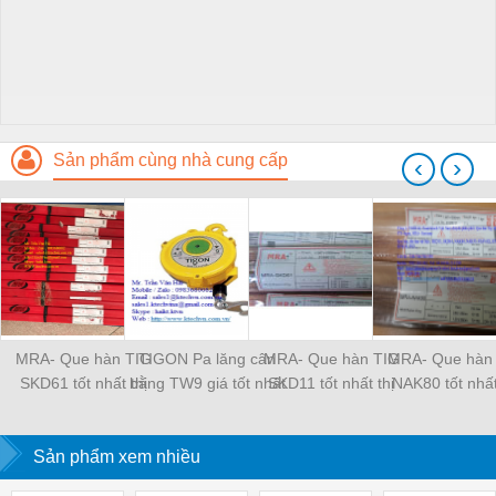
Sản phẩm cùng nhà cung cấp
‹
›
MRA- Que hàn TIG
TIGON Pa lăng cân
MRA- Que hàn TIG
MRA- Que hàn
SKD61 tốt nhất thị
bằng TW9 giá tốt nhất
SKD11 tốt nhất thị
NAK80 tốt nhất
trường
thị trường
trường
trường
Sản phẩm xem nhiều