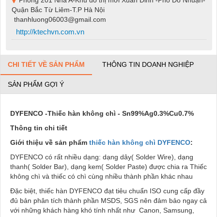
Quận Bắc Từ Liêm-T.P Hà Nội
thanhluong06003@gmail.com
http://ktechvn.com.vn
CHI TIẾT VỀ SẢN PHẨM
THÔNG TIN DOANH NGHIỆP
SẢN PHẨM GỢI Ý
DYFENCO -Thiếc hàn không chì - Sn99%Ag0.3%Cu0.7%
Thông tin chi tiết
Giới thiệu về sản phẩm
thiếc hàn không chì DYFENCO
:
DYFENCO có rất nhiều dạng: dạng dây( Solder Wire), dạng
thanh( Solder Bar), dạng kem( Solder Paste) được chia ra Thiếc
không chì và thiếc có chì cùng nhiều thành phần khác nhau
Đặc biệt, thiếc hàn DYFENCO đạt tiêu chuẩn ISO cung cấp đầy
đủ bản phân tích thành phần MSDS, SGS nên đảm bảo ngay cả
với những khách hàng khó tính nhất như Canon, Samsung,