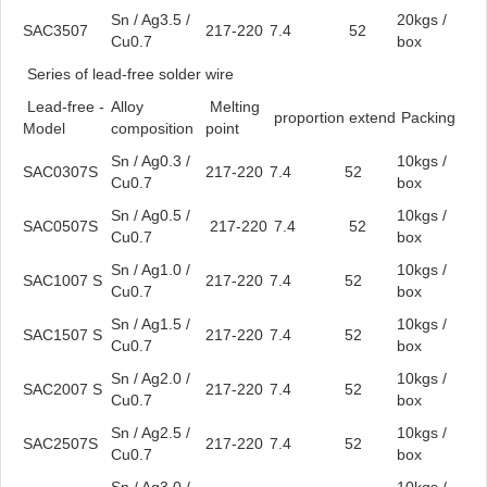
Sn / Ag3.5 /
20kgs /
SAC3507
217-220
7.4
52
Cu0.7
box
Series of lead-free solder wire
Lead-free -
Alloy
Melting
proportion
extend
Packing
Model
composition
point
Sn / Ag0.3 /
10kgs /
SAC0307S
217-220
7.4
52
Cu0.7
box
Sn / Ag0.5 /
10kgs /
SAC0507S
217-220
7.4
52
Cu0.7
box
Sn / Ag1.0 /
10kgs /
SAC1007 S
217-220
7.4
52
Cu0.7
box
Sn / Ag1.5 /
10kgs /
SAC1507 S
217-220
7.4
52
Cu0.7
box
Sn / Ag2.0 /
10kgs /
SAC2007 S
217-220
7.4
52
Cu0.7
box
Sn / Ag2.5 /
10kgs /
SAC2507S
217-220
7.4
52
Cu0.7
box
Sn / Ag3.0 /
10kgs /