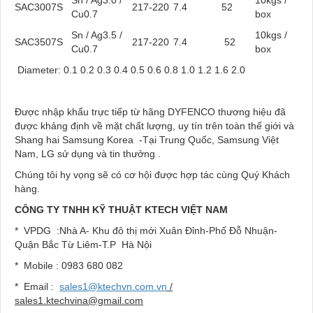
SAC3007S
217-220
7.4
52
Cu0.7
box
Sn / Ag3.5 /
10kgs /
SAC3507S
217-220
7.4
52
Cu0.7
box
Diameter: 0.1 0.2 0.3 0.4 0.5 0.6 0.8 1.0 1.2 1.6 2.0
Được nhập khẩu trực tiếp từ hãng DYFENCO thương hiệu đã
được khảng định về mặt chất lượng, uy tín trên toàn thế giới và
Shang hai Samsung Korea -Tại Trung Quốc, Samsung Việt
Nam, LG sử dụng và tin thưởng .
Chúng tôi hy vọng sẽ có cơ hội được hợp tác cùng Quý Khách
hàng.
CÔNG TY TNHH KỸ THUẬT KTECH VIỆT NAM
* VPDG :Nhà A- Khu đô thị mới Xuân Đỉnh-Phố Đỗ Nhuận-
Quận Bắc Từ Liêm-T.P Hà Nội
* Mobile : 0983 680 082
* Email :
sales1@ktechvn.com.vn
/
sales1.ktechvina@gmail.com