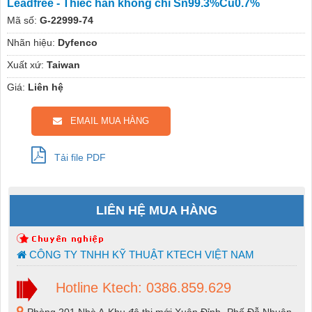
Leadfree - Thiếc hàn không chì Sn99.3%Cu0.7%
Mã số:
G-22999-74
Nhãn hiệu:
Dyfenco
Xuất xứ:
Taiwan
Giá:
Liên hệ
EMAIL MUA HÀNG
Tải file PDF
LIÊN HỆ MUA HÀNG
CÔNG TY TNHH KỸ THUẬT KTECH VIỆT NAM
Hotline Ktech: 0386.859.629
Phòng 201 Nhà A-Khu đô thị mới Xuân Đỉnh -Phố Đỗ Nhuận-