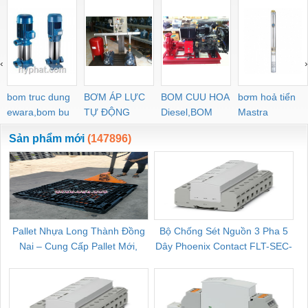
‹
›
bom truc dung
BƠM ÁP LỰC
BOM CUU HOA
bơm hoả tiển
ewara,bom bu
TỰ ĐỘNG
Diesel,BOM
Mastra
ewara
CHUA CHAY
Sản phẩm mới
(147896)
Pallet Nhựa Long Thành Đồng
Bộ Chống Sét Nguồn 3 Pha 5
Nai – Cung Cấp Pallet Mới,
Dây Phoenix Contact FLT-SEC-
C
Pallet Cũ Giá Tốt
P-T1-3S-264/50-FM - 2909589