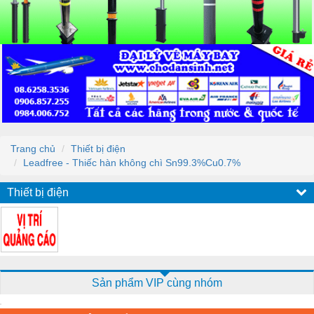
Trang chủ
Thiết bị điện
Leadfree - Thiếc hàn không chì Sn99.3%Cu0.7%
Thiết bị điện
Sản phẩm VIP cùng nhóm