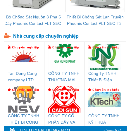
Bộ Chống Sét Nguồn 3 Pha 5
Thiết Bị Chống Sét Lan Truyền
B
Dây Phoenix Contact FLT-SEC-
Phoenix Contact PLT-SEC-T3-
P-T1-3S-440/35-FM - 2908264
230-FM-PT - 2907928
Nhà cung cấp chuyên nghiệp
Tan Dong Cang
CÔNG TY TNHH
Công Ty TNHH
company LTD
THƯƠNG MẠI
Thiết Bị Điện
DỊCH VỤ KỸ
Nam Quốc Thịnh
THUẬT ĐIỆN CƠ
GIA HƯNG
PHÁT
CÔNG TY TNHH
CÔNG TY CỔ
CÔNG TY TNHH
THIẾT BỊ CÔNG
PHẦN DÂY VÀ
KỸ THUẬT
NGHIỆP NIHON
CÁP ĐIỆN
KTECH VIỆT
TIN TUYỂN DỤNG MỚI
» Xem tất cả