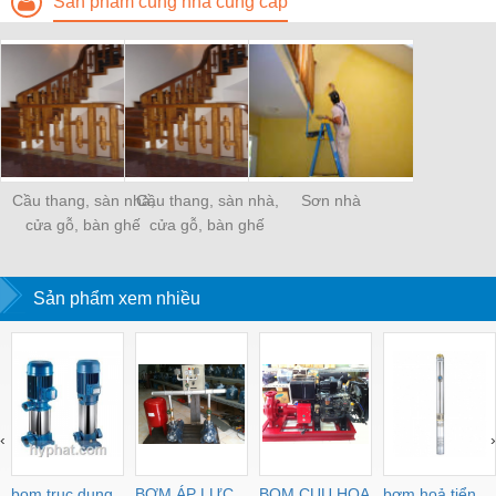
Sản phẩm cùng nhà cung cấp
Cầu thang, sàn nhà,
Cầu thang, sàn nhà,
Sơn nhà
cửa gỗ, bàn ghế
cửa gỗ, bàn ghế
Sản phẩm xem nhiều
‹
›
bom truc dung
BƠM ÁP LỰC
BOM CUU HOA
bơm hoả tiển