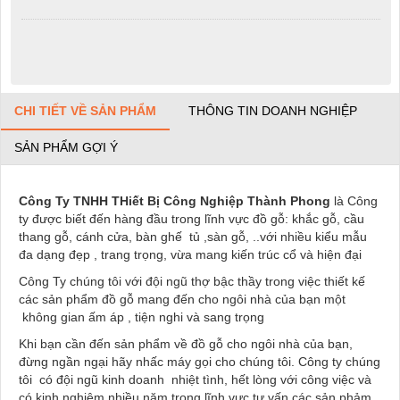
CHI TIẾT VỀ SẢN PHẨM
THÔNG TIN DOANH NGHIỆP
SẢN PHẨM GỢI Ý
Công Ty TNHH THiết Bị Công Nghiệp Thành Phong
là Công
ty được biết đến hàng đầu trong lĩnh vực đồ gỗ: khắc gỗ, cầu
thang gỗ, cánh cửa, bàn ghế tủ ,sàn gỗ, ..với nhiều kiểu mẫu
đa dạng đẹp , trang trọng, vừa mang kiến trúc cổ và hiện đại
Công Ty chúng tôi với đội ngũ thợ bậc thầy trong việc thiết kế
các sản phẩm đồ gỗ mang đến cho ngôi nhà của bạn một
không gian ấm áp , tiện nghi và sang trọng
Khi bạn cần đến sản phẩm về đồ gỗ cho ngôi nhà của bạn,
đừng ngần ngại hãy nhấc máy gọi cho chúng tôi. Công ty chúng
tôi có đội ngũ kinh doanh nhiệt tình, hết lòng với công việc và
có kinh nghiệm nhiều năm trong lĩnh vực tư vấn các sản phảm