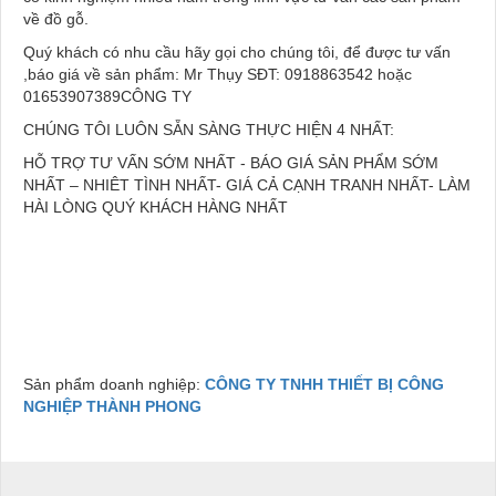
về đồ gỗ.
Quý khách có nhu cầu hãy gọi cho chúng tôi, để được tư vấn
,báo giá về sản phẩm: Mr Thụy SĐT: 0918863542 hoặc
01653907389CÔNG TY
CHÚNG TÔI LUÔN SẴN SÀNG THỰC HIỆN 4 NHẤT:
HỖ TRỢ TƯ VẤN SỚM NHẤT - BÁO GIÁ SẢN PHẨM SỚM
NHẤT – NHIÊT TÌNH NHẤT- GIÁ CẢ CẠNH TRANH NHẤT- LÀM
HÀI LÒNG QUÝ KHÁCH HÀNG NHẤT
Sản phẩm doanh nghiệp:
CÔNG TY TNHH THIẾT BỊ CÔNG
NGHIỆP THÀNH PHONG