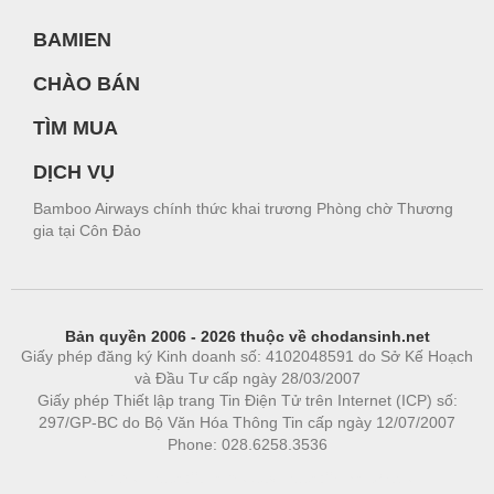
BAMIEN
CHÀO BÁN
TÌM MUA
DỊCH VỤ
Bamboo Airways chính thức khai trương Phòng chờ Thương
gia tại Côn Đảo
Bản quyền 2006 - 2026 thuộc về chodansinh.net
Giấy phép đăng ký Kinh doanh số: 4102048591 do Sở Kế Hoạch
và Đầu Tư cấp ngày 28/03/2007
Giấy phép Thiết lập trang Tin Điện Tử trên Internet (ICP) số:
297/GP-BC do Bộ Văn Hóa Thông Tin cấp ngày 12/07/2007
Phone: 028.6258.3536
Phòng trọ
|
https://bdsgroup.vn
https://kqxs123.com