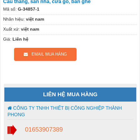
Cầu thang, sàn nhà, cửa gỗ, bàn ghế
Mã số:
G-34857-1
Nhãn hiệu:
việt nam
Xuất xứ:
việt nam
Giá:
Liên hệ
EMAIL MUA HÀNG
LIÊN HỆ MUA HÀNG
CÔNG TY TNHH THIẾT BỊ CÔNG NGHIỆP THÀNH
PHONG
01653907389