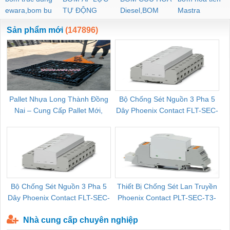
ewara,bom bu
TỰ ĐỘNG
Diesel,BOM
Mastra
ewara
CHUA CHAY
Sản phẩm mới
(147896)
Pallet Nhựa Long Thành Đồng
Bộ Chống Sét Nguồn 3 Pha 5
Nai – Cung Cấp Pallet Mới,
Dây Phoenix Contact FLT-SEC-
C
Pallet Cũ Giá Tốt
P-T1-3S-264/50-FM - 2909589
Bộ Chống Sét Nguồn 3 Pha 5
Thiết Bị Chống Sét Lan Truyền
B
Dây Phoenix Contact FLT-SEC-
Phoenix Contact PLT-SEC-T3-
P-T1-3S-440/35-FM - 2908264
230-FM-PT - 2907928
Nhà cung cấp chuyên nghiệp