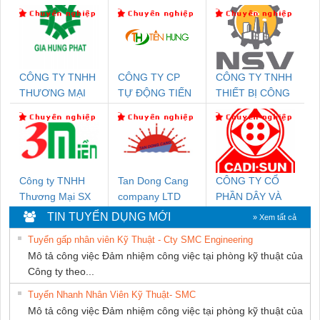
CÔNG TY TNHH
CÔNG TY CP
CÔNG TY TNHH
THƯƠNG MẠI
TỰ ĐỘNG TIẾN
THIẾT BỊ CÔNG
DỊCH VỤ KỸ
HƯNG
NGHIỆP NIHON
THUẬT ĐIỆN CƠ
SETSUBI VIỆT
GIA HƯNG PHÁT
NAM
Công ty TNHH
Tan Dong Cang
CÔNG TY CỔ
Thương Mại SX
company LTD
PHẦN DÂY VÀ
Ba Miền
CÁP ĐIỆN
TIN TUYỂN DỤNG MỚI
» Xem tất cả
THƯỢNG ĐÌNH
Tuyển gấp nhân viên Kỹ Thuật - Cty SMC Engineering
Mô tả công việc Đảm nhiệm công việc tại phòng kỹ thuật của
Công ty theo...
Tuyển Nhanh Nhân Viên Kỹ Thuật- SMC
Mô tả công việc Đảm nhiệm công việc tại phòng kỹ thuật của