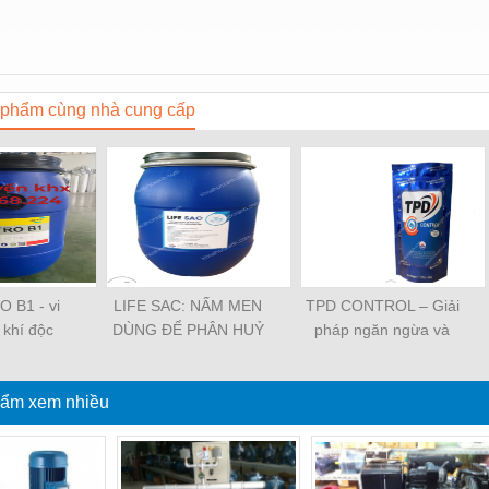
phẩm cùng nhà cung cấp
 B1 - vi
LIFE SAC: NẤM MEN
TPD CONTROL – Giải
ý khí độc
DÙNG ĐỂ PHÂN HUỶ
pháp ngăn ngừa và
NẤM ĐỒNG TIỀN
kiểm soát bệnh TPD
ẩm xem nhiều