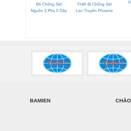
K
Bộ Chống Sét
Thiết Bị Chống Sét
Bộ L
Vật liệu xây dựng
D
Nguồn 3 Pha 5 Dây
Lan Truyền Phoenix
Công
Phoenix Contact
Contact PLT-SEC-
Phoe
Vòng bi - Bạc đạn
FLT-SEC-P-T1-3S-
T3-230-FM-PT -
QU
Xe hơi - Phụ tùng
440/35-FM -
2907928
UPS/23
2908264
-
Xe máy - Phụ tùng
Xe tải - phụ tùng
Y khoa - Trang thiết bị
BAMIEN
CHÀO