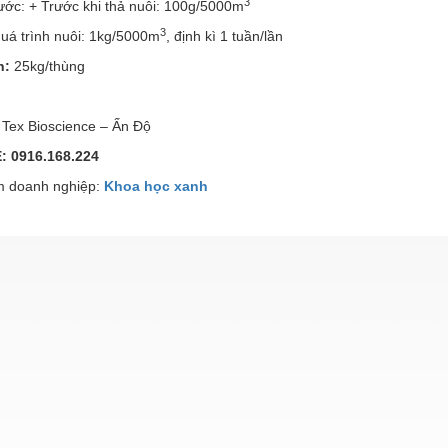
3
ước: + Trước khi thả nuôi: 100g/5000m
3
uá trình nuôi: 1kg/5000m
, định kì 1 tuần/lần
h:
25kg/thùng
Tex Bioscience – Ấn Độ
: 0916.168.224
 doanh nghiệp:
Khoa học xanh