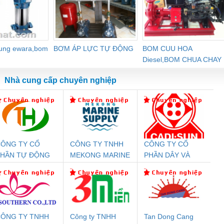
dung ewara,bom
BƠM ÁP LỰC TỰ ĐỘNG
BOM CUU HOA
Diesel,BOM CHUA CHAY
Nhà cung cấp chuyên nghiệp
ÔNG TY CỔ
CÔNG TY TNHH
CÔNG TY CỔ
Đệm An Toàn
Rơ Le An Toàn
Bộ Lặp Tín Hiệu
Rơ
PHẦN TỰ ĐỘNG
MEKONG MARINE
PHẦN DÂY VÀ
nix Contact
Phoenix Contact
PROFIBUS Phoenix
Pho
IẾN HƯNG
SUPPLY
CÁP ĐIỆN
PC20-1NO-
PSR-SCP-
Contact PSI-REP-
298
THƯỢNG ĐÌNH
24DC-SP -
24UC/ESL4/3X1/1X2/B
PROFIBUS/12MB -
700578
- 2981059
2708863
24DC
ÔNG TY TNHH
Công ty TNHH
Tan Dong Cang