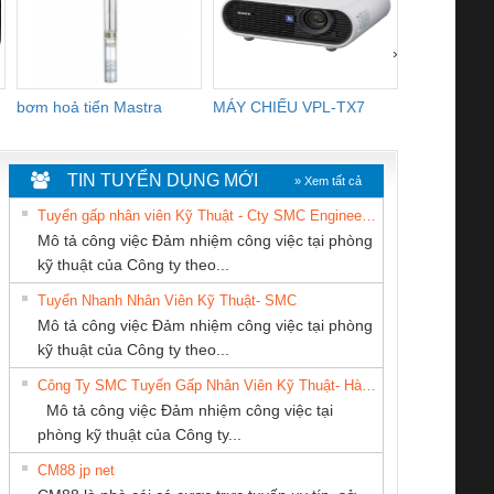
›
bơm hoả tiển Mastra
MÁY CHIẾU VPL-TX7
BOM DINH
WHITE
TIN TUYỂN DỤNG MỚI
» Xem tất cả
Tuyển gấp nhân viên Kỹ Thuật - Cty SMC Engineering
Mô tả công việc Đảm nhiệm công việc tại phòng
kỹ thuật của Công ty theo...
Tuyển Nhanh Nhân Viên Kỹ Thuật- SMC
CÔNG TY TNHH
Cty TNHH TM QC
CÔNG TY CP TỰ
 Le An Toàn
Bộ giám sát chuỗi
Bộ giám sát dòng
Bộ ng
Mô tả công việc Đảm nhiệm công việc tại phòng
THIẾT BỊ CÔNG
Ba Miền
ĐỘNG TIẾN
enix Contact
tấm pin
điện chuỗi
ray W
kỹ thuật của Công ty theo...
NGHIỆP NIHON
HƯNG
6960 – PSR-
TRANSCLINIC 16I+
TRANSCLINIC 16I+
BAS 
Công Ty SMC Tuyển Gấp Nhân Viên Kỹ Thuật- Hà Nội
SETSUBI VIỆT
SCP-
1K5 L (2433950000)
(2008130000)
(28
Mô tả công việc Đảm nhiệm công việc tại
NAM
/FSP/2X1/1X2
phòng kỹ thuật của Công ty...
CM88 jp net
CÔNG TY TNHH
CÔNG TY TNHH
Công Ty TNHH