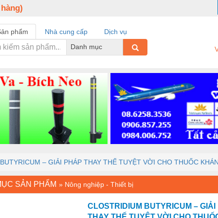
 hàng)
Sản phẩm
Nhà cung cấp
Dịch vụ
Danh mục
V
BUTYRICUM – GIẢI PHÁP THAY THẾ TUYỆT VỜI CHO THUỐC KHÁ
MỤC SẢN PHẨM
»
Nông nghiệp - Thiết bị
CLOSTRIDIUM BUTYRICUM – GIẢI
THAY THẾ TUYỆT VỜI CHO THUỐ