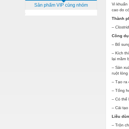
Vi khuẩn
Sản phẩm VIP cùng nhóm
Dịch vụ - Thi công
cao do có
Điện công nghiệp
Thành p
Điện gia dụng
–
Clostri
Công dụ
Điện Lạnh
– Bổ sung
Đóng tàu Thiết bị
– Kích th
Đúc chính xác Thiết bị
lại mầm 
– Sản xuấ
Dụng cụ cầm tay
ruột lỏng
Dụng cụ cắt gọt
– Tạo ra 
Dụng cụ điện
– Tổng hợ
– Có thể 
Dụng cụ đo
– Cải tạo
Gỗ - Trang thiết bị
Liều dù
Hàn cắt - Thiết bị
– Trộn ch