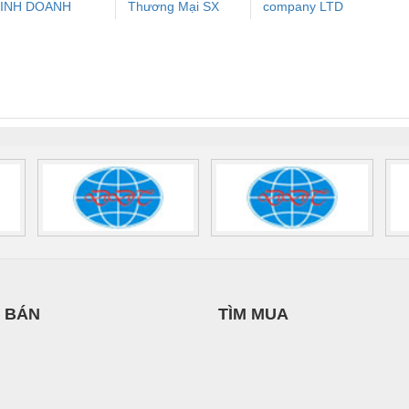
INH DOANH
Thương Mại SX
company LTD
ưu Điện AC
Mô-đun Ắc Quy UPS
Rơ Le An Toàn
Bộ g
ỊCH VỤ XNK
Ba Miền
 Suất Cao
Phoenix Contact
Phoenix Contact
PHƯƠNG NAM
nix Contact
QUINT-HP-
2981059 – PSR-
TRAN
INT-HP-
BAT/PB/48DC/7.0AH/PT
SCP-
1K5 H
0AC/2.5KVA/PT
- 1133819
24UC/ESL4/3X1/1X2/B
 1136815
 BÁN
TÌM MUA