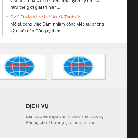
CM88 là nhà cái cá cược trực tuyến uy tín, sở
KỸ THUẬT KTECH
THƯƠNG MẠI
Thiết Bị Điện Nam
iám sát chuỗi
Bộ chỉnh lưu nguồn
Nẹp nhôm chống
Bộ c
hữu thế giới giải trí hiện...
VIỆT NAM
DỊCH VỤ KỸ
Quốc Thịnh
tấm pin
điện TRANSCLINIC
trơn Đà Nẵng
giám 
THUẬT ĐIỆN CƠ
SMC Tuyển 01 Nhân Viên Kỹ Thuật-HN
SCLINIC 16I+
BKE 1K5.4
Sola
GIA HƯNG PHÁT
Mô tả công việc Đảm nhiệm công việc tại phòng
 (2502520000)
(7791400879)2. Giá
TRAN
kỹ thuật của Công ty theo...
1K5.4
DỊCH VỤ
Bamboo Airways chính thức khai trương
Phòng chờ Thương gia tại Côn Đảo