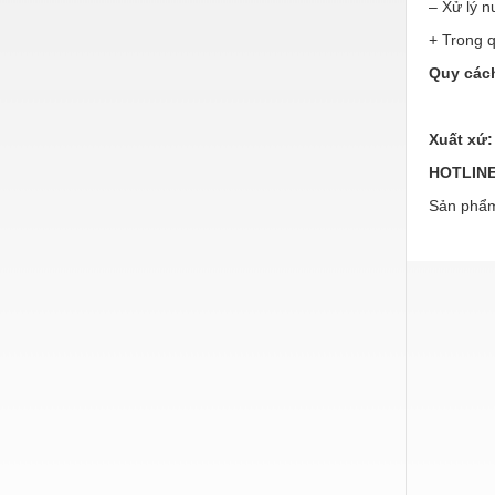
Hóa chất-Trang thiết bị
– Xử lý n
+ Trong q
Kệ công nghiệp
Quy các
Khí nén - Thiết bị
Khuôn mẫu - Phụ tùng
Xuất xứ:
Lọc công nghiệp
HOTLINE
Máy công cụ - Phụ tùng
Sản phẩm
Mỏ - Trang thiết bị
Mô tơ - Hộp số
Môi trường - Thiết bị
Nâng hạ - Trang thiết bị
Nội - Ngoại thất - văn phòng
Nồi hơi - Trang thiết bị
Nông nghiệp - Thiết bị