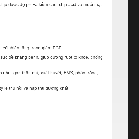
chịu được độ pH và kiềm cao, chịu acid và muối mật
, cải thiện tăng trọng giảm FCR.
g sức đề kháng bệnh, giúp đường ruột to khỏe, chống
ệnh như: gan thận mủ, xuất huyết, EMS, phân trắng,
ỷ lệ thu hồi và hấp thụ dưỡng chất