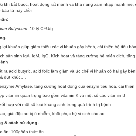
 kị khí bắt buộc, hoạt động rất mạnh và khả năng xâm nhập mạnh mẽ, 
 bào tử nảy chồi
hần:
dium Butyricum
: 10 tỷ CFU/g
ng:
 lợi khuẩn giúp giảm thiểu các vi khuẩn gây bệnh, cải thiện hệ tiêu hóa
ích sản sinh IgA, IgM, IgG. Kích hoạt và tăng cường hệ miễn dịch, tăn
bệnh
t ra acid butyric, acid folic làm giảm và ức chế vi khuẩn có hại gây b
 & đứt khúc,…
enzyme Amylase, tăng cường hoạt động của enzym tiêu hóa, cải thiện t
p vitamin quan trọng bao gồm vitamin K và một số các vitamin B
kết hợp với một số loại kháng sinh trong quá trình trị bệnh
 ao, giải độc ao bị ô nhiễm, khôi phục hệ vi sinh cho ao
ng & cách sử dụng:
o ăn: 100g/tấn thức ăn