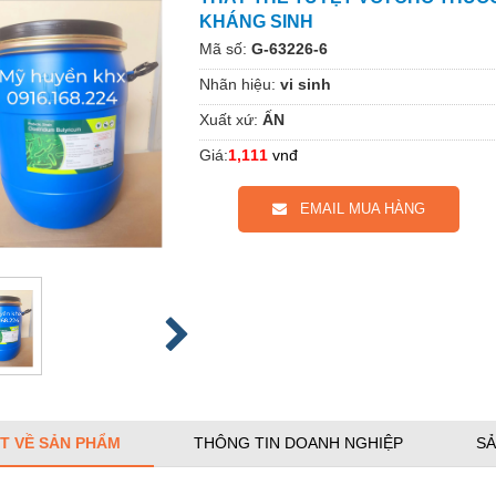
KHÁNG SINH
Mã số:
G-63226-6
Nhãn hiệu:
vi sinh
Xuất xứ:
ẤN
Giá:
1,111
vnđ
EMAIL MUA HÀNG
ẾT VỀ SẢN PHẨM
THÔNG TIN DOANH NGHIỆP
SẢ