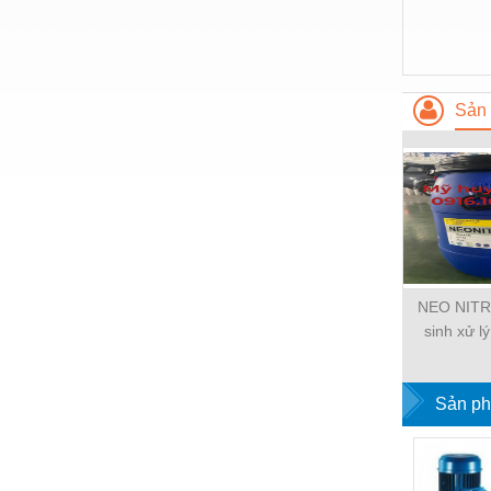
Nước-Vật tư thiết bị
Phốt cơ khí
Sắt, thép, inox các loại
Sản 
Thí nghiệm-Trang thiết bị
Thiết bị chiếu sáng
Thiết bị chống sét
Thiết bị an ninh
Thiết bị công nghiệp
NEO NITRO
sinh xử l
Thiết bị công trình
Thiết bị điện
Sản ph
Thiết bị giáo dục
Thiết bị khác