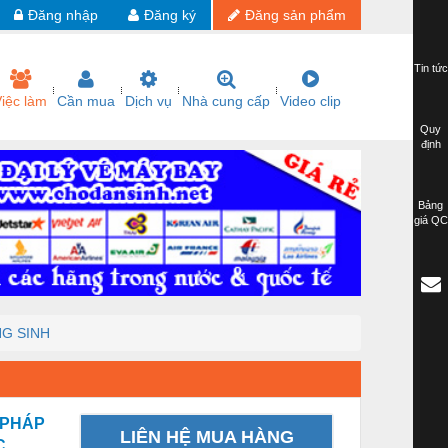
Đăng nhập
Đăng ký
Đăng sản phẩm
Tin tức
iệc làm
Cần mua
Dịch vụ
Nhà cung cấp
Video clip
Quy
định
Bảng
giá QC
NG SINH
 PHÁP
LIÊN HỆ MUA HÀNG
C