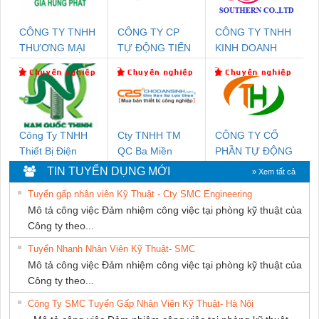
CÔNG TY TNHH
CÔNG TY CP
CÔNG TY TNHH
THƯƠNG MẠI
TỰ ĐỘNG TIẾN
KINH DOANH
DỊCH VỤ KỸ
HƯNG
DỊCH VỤ XNK
THUẬT ĐIỆN CƠ
PHƯƠNG NAM
GIA HƯNG PHÁT
Công Ty TNHH
Cty TNHH TM
CÔNG TY CỔ
Thiết Bị Điện
QC Ba Miền
PHẦN TỰ ĐỘNG
Nam Quốc Thịnh
TIẾN HƯNG
TIN TUYỂN DỤNG MỚI
» Xem tất cả
Tuyển gấp nhân viên Kỹ Thuật - Cty SMC Engineering
Mô tả công việc Đảm nhiệm công việc tại phòng kỹ thuật của
Công ty theo...
Tuyển Nhanh Nhân Viên Kỹ Thuật- SMC
Mô tả công việc Đảm nhiệm công việc tại phòng kỹ thuật của
Công ty theo...
Công Ty SMC Tuyển Gấp Nhân Viên Kỹ Thuật- Hà Nội