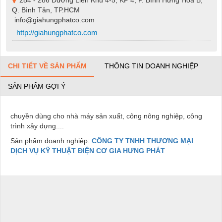
284 - 286 Đường Liên Khu 4-5, KP 4, P. Bình Hưng Hòa B,
Q. Bình Tân, TP.HCM
info@giahungphatco.com
http://giahungphatco.com
CHI TIẾT VỀ SẢN PHẨM
THÔNG TIN DOANH NGHIỆP
SẢN PHẨM GỢI Ý
chuyền dùng cho nhà máy sản xuất, công nông nghiệp, công
trình xây dựng....
Sản phẩm doanh nghiệp:
CÔNG TY TNHH THƯƠNG MẠI
DỊCH VỤ KỸ THUẬT ĐIỆN CƠ GIA HƯNG PHÁT