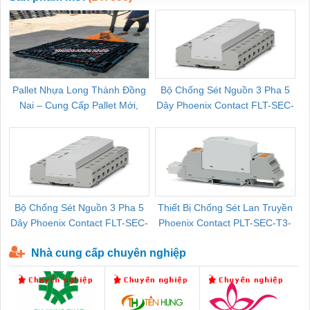
Pallet Nhựa Long Thành Đồng
Bộ Chống Sét Nguồn 3 Pha 5
Nai – Cung Cấp Pallet Mới,
Dây Phoenix Contact FLT-SEC-
C
Pallet Cũ Giá Tốt
P-T1-3S-264/50-FM - 2909589
Bộ Chống Sét Nguồn 3 Pha 5
Thiết Bị Chống Sét Lan Truyền
B
Dây Phoenix Contact FLT-SEC-
Phoenix Contact PLT-SEC-T3-
P-T1-3S-440/35-FM - 2908264
230-FM-PT - 2907928
Nhà cung cấp chuyên nghiệp