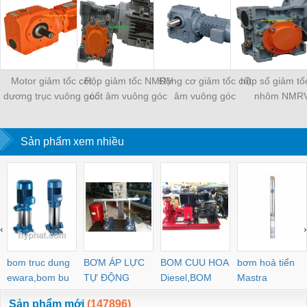
Motor giảm tốc cốt
Hộp giảm tốc NMRV
Động cơ giảm tốc cốt
hộp số giảm tố
dương trục vuông góc
cốt âm vuông góc
âm vuông góc
nhôm NMR
Sản phẩm xem nhiều
‹
›
bom truc dung
BƠM ÁP LỰC
BOM CUU HOA
bơm hoả tiển
ewara,bom bu
TỰ ĐỘNG
Diesel,BOM
Mastra
ewara
CHUA CHAY
Sản phẩm mới
(147896)