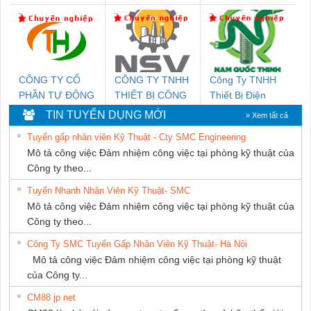
DỊCH VỤ KỸ
THIÊN ÂN VIỆT
DỊCH VỤ XNK
THUẬT ĐIỆN CƠ
NAM
PHƯƠNG NAM
GIA HƯNG PHÁT
CÔNG TY CỔ
CÔNG TY TNHH
Công Ty TNHH
PHẦN TỰ ĐỘNG
THIẾT BỊ CÔNG
Thiết Bị Điện
TIẾN HƯNG
NGHIỆP NIHON
Nam Quốc Thịnh
TIN TUYỂN DỤNG MỚI
» Xem tất cả
SETSUBI VIỆT
Tuyển gấp nhân viên Kỹ Thuật - Cty SMC Engineering
NAM
Mô tả công việc Đảm nhiệm công việc tại phòng kỹ thuật của
Công ty theo...
Tuyển Nhanh Nhân Viên Kỹ Thuật- SMC
Mô tả công việc Đảm nhiệm công việc tại phòng kỹ thuật của
Công ty theo...
Công Ty SMC Tuyển Gấp Nhân Viên Kỹ Thuật- Hà Nội
Mô tả công việc Đảm nhiệm công việc tại phòng kỹ thuật
của Công ty...
CM88 jp net