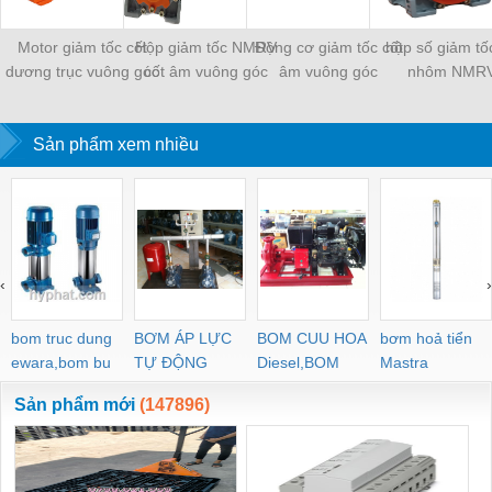
Motor giảm tốc cốt
Hộp giảm tốc NMRV
Động cơ giảm tốc cốt
hộp số giảm tố
dương trục vuông góc
cốt âm vuông góc
âm vuông góc
nhôm NMR
Sản phẩm xem nhiều
‹
›
bom truc dung
BƠM ÁP LỰC
BOM CUU HOA
bơm hoả tiển
ewara,bom bu
TỰ ĐỘNG
Diesel,BOM
Mastra
ewara
CHUA CHAY
Sản phẩm mới
(147896)