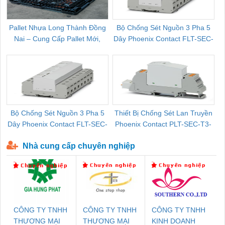
Pallet Nhựa Long Thành Đồng
Bộ Chống Sét Nguồn 3 Pha 5
Nai – Cung Cấp Pallet Mới,
Dây Phoenix Contact FLT-SEC-
C
Pallet Cũ Giá Tốt
P-T1-3S-264/50-FM - 2909589
Bộ Chống Sét Nguồn 3 Pha 5
Thiết Bị Chống Sét Lan Truyền
B
Dây Phoenix Contact FLT-SEC-
Phoenix Contact PLT-SEC-T3-
P-T1-3S-440/35-FM - 2908264
230-FM-PT - 2907928
Nhà cung cấp chuyên nghiệp
CÔNG TY TNHH
CÔNG TY TNHH
CÔNG TY TNHH
THƯƠNG MẠI
THƯƠNG MẠI
KINH DOANH