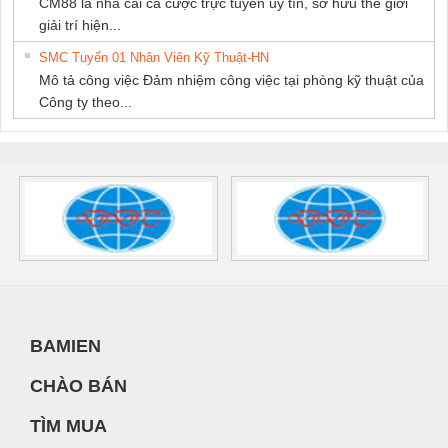
CM88 là nhà cái cá cược trực tuyến uy tín, sở hữu thế giới
giải trí hiện...
SMC Tuyển 01 Nhân Viên Kỹ Thuật-HN
Mô tả công việc Đảm nhiệm công việc tại phòng kỹ thuật của
Công ty theo...
BAMIEN
CHÀO BÁN
TÌM MUA