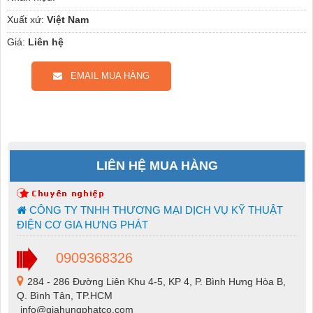
Xuất xứ:
Việt Nam
Giá:
Liên hệ
EMAIL MUA HÀNG
LIÊN HỆ MUA HÀNG
CÔNG TY TNHH THƯƠNG MẠI DỊCH VỤ KỸ THUẬT
ĐIỆN CƠ GIA HƯNG PHÁT
0909368326
284 - 286 Đường Liên Khu 4-5, KP 4, P. Bình Hưng Hòa B,
Q. Bình Tân, TP.HCM
info@giahungphatco.com