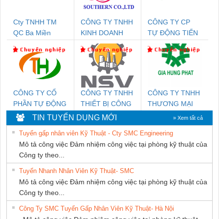
Cty TNHH TM
CÔNG TY TNHH
CÔNG TY CP
QC Ba Miền
KINH DOANH
TỰ ĐỘNG TIẾN
DỊCH VỤ XNK
HƯNG
PHƯƠNG NAM
CÔNG TY CỔ
CÔNG TY TNHH
CÔNG TY TNHH
PHẦN TỰ ĐỘNG
THIẾT BỊ CÔNG
THƯƠNG MẠI
TIẾN HƯNG
NGHIỆP NIHON
DỊCH VỤ KỸ
TIN TUYỂN DỤNG MỚI
» Xem tất cả
SETSUBI VIỆT
THUẬT ĐIỆN CƠ
Tuyển gấp nhân viên Kỹ Thuật - Cty SMC Engineering
NAM
GIA HƯNG
Mô tả công việc Đảm nhiệm công việc tại phòng kỹ thuật của
PHÁT
Công ty theo...
Tuyển Nhanh Nhân Viên Kỹ Thuật- SMC
Mô tả công việc Đảm nhiệm công việc tại phòng kỹ thuật của
Công ty theo...
Công Ty SMC Tuyển Gấp Nhân Viên Kỹ Thuật- Hà Nội