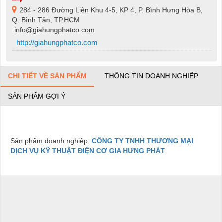
284 - 286 Đường Liên Khu 4-5, KP 4, P. Bình Hưng Hòa B,
Q. Bình Tân, TP.HCM
info@giahungphatco.com
http://giahungphatco.com
CHI TIẾT VỀ SẢN PHẨM
THÔNG TIN DOANH NGHIỆP
SẢN PHẨM GỢI Ý
Sản phẩm doanh nghiệp:
CÔNG TY TNHH THƯƠNG MẠI
DỊCH VỤ KỸ THUẬT ĐIỆN CƠ GIA HƯNG PHÁT