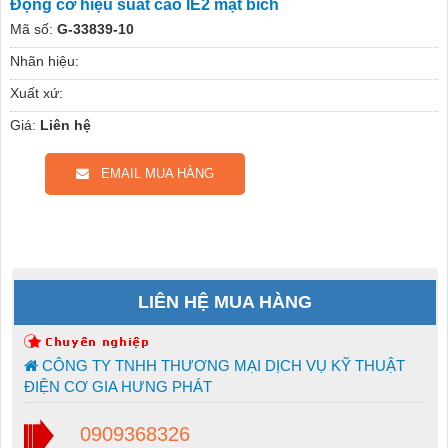
Động cơ hiệu suất cao IE2 mặt bích
Mã số:
G-33839-10
Nhãn hiệu:
Xuất xứ:
Giá:
Liên hệ
EMAIL MUA HÀNG
LIÊN HỆ MUA HÀNG
CÔNG TY TNHH THƯƠNG MẠI DỊCH VỤ KỸ THUẬT
ĐIỆN CƠ GIA HƯNG PHÁT
0909368326