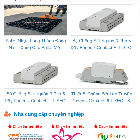
Pallet Nhựa Long Thành Đồng
Bộ Chống Sét Nguồn 3 Pha 5
Nai – Cung Cấp Pallet Mới,
Dây Phoenix Contact FLT-SEC-
C
Pallet Cũ Giá Tốt
P-T1-3S-264/50-FM - 2909589
Bộ Chống Sét Nguồn 3 Pha 5
Thiết Bị Chống Sét Lan Truyền
B
Dây Phoenix Contact FLT-SEC-
Phoenix Contact PLT-SEC-T3-
P-T1-3S-440/35-FM - 2908264
230-FM-PT - 2907928
Nhà cung cấp chuyên nghiệp