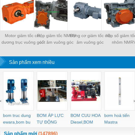
Motor giảm tốc cốt
Hộp giảm tốc NMRV
Động cơ giảm tốc cốt
hộp số giảm tố
dương trục vuông góc
cốt âm vuông góc
âm vuông góc
nhôm NMR
Sản phẩm xem nhiều
‹
›
bom truc dung
BƠM ÁP LỰC
BOM CUU HOA
bơm hoả tiển
ewara,bom bu
TỰ ĐỘNG
Diesel,BOM
Mastra
ewara
CHUA CHAY
Sản phẩm mới
(147896)