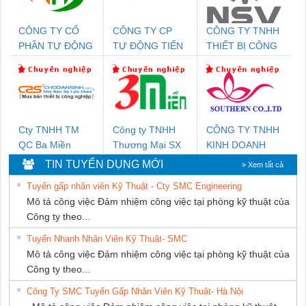
CÔNG TY CỔ
CÔNG TY CP
CÔNG TY TNHH
PHẦN TỰ ĐỘNG
TỰ ĐỘNG TIẾN
THIẾT BỊ CÔNG
TIẾN HƯNG
HƯNG
NGHIỆP NIHON
SETSUBI VIỆT
NAM
Cty TNHH TM
Công ty TNHH
CÔNG TY TNHH
QC Ba Miền
Thương Mại SX
KINH DOANH
Ba Miền
DỊCH VỤ XNK
TIN TUYỂN DỤNG MỚI
» Xem tất cả
PHƯƠNG NAM
Tuyển gấp nhân viên Kỹ Thuật - Cty SMC Engineering
Mô tả công việc Đảm nhiệm công việc tại phòng kỹ thuật của
Công ty theo...
Tuyển Nhanh Nhân Viên Kỹ Thuật- SMC
Mô tả công việc Đảm nhiệm công việc tại phòng kỹ thuật của
Công ty theo...
Công Ty SMC Tuyển Gấp Nhân Viên Kỹ Thuật- Hà Nội