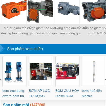
Motor giảm tốc cốt
Hộp giảm tốc NMRV
Động cơ giảm tốc cốt
hộp số giảm tố
dương trục vuông góc
cốt âm vuông góc
âm vuông góc
nhôm NMR
Sản phẩm xem nhiều
‹
›
bom truc dung
BƠM ÁP LỰC
BOM CUU HOA
bơm hoả tiển
ewara,bom bu
TỰ ĐỘNG
Diesel,BOM
Mastra
ewara
CHUA CHAY
Sản phẩm mới
(147896)