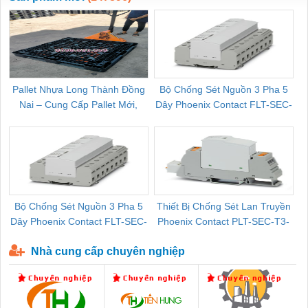
Pallet Nhựa Long Thành Đồng
Bộ Chống Sét Nguồn 3 Pha 5
Nai – Cung Cấp Pallet Mới,
Dây Phoenix Contact FLT-SEC-
C
Pallet Cũ Giá Tốt
P-T1-3S-264/50-FM - 2909589
Bộ Chống Sét Nguồn 3 Pha 5
Thiết Bị Chống Sét Lan Truyền
B
Dây Phoenix Contact FLT-SEC-
Phoenix Contact PLT-SEC-T3-
P-T1-3S-440/35-FM - 2908264
230-FM-PT - 2907928
Nhà cung cấp chuyên nghiệp