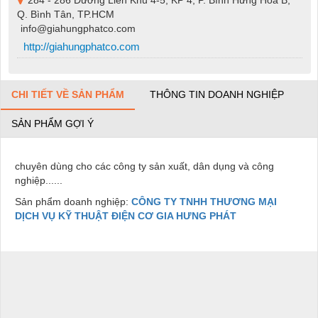
284 - 286 Đường Liên Khu 4-5, KP 4, P. Bình Hưng Hòa B,
Q. Bình Tân, TP.HCM
info@giahungphatco.com
http://giahungphatco.com
CHI TIẾT VỀ SẢN PHẨM
THÔNG TIN DOANH NGHIỆP
SẢN PHẨM GỢI Ý
chuyên dùng cho các công ty sản xuất, dân dụng và công
nghiệp......
Sản phẩm doanh nghiệp:
CÔNG TY TNHH THƯƠNG MẠI
DỊCH VỤ KỸ THUẬT ĐIỆN CƠ GIA HƯNG PHÁT