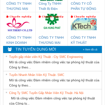
CÔNG TY TNHH
Công Ty TNHH
CÔNG TY CỔ
THƯƠNG MẠI
Thiết Bị Điện
PHẦN TỰ ĐỘNG
THIÊN ÂN VIỆT
Nam Quốc Thịnh
TIẾN HƯNG
NAM
CÔNG TY TNHH
CÔNG TY TNHH
CÔNG TY TNHH
KINH DOANH
THƯƠNG MẠI
KỸ THUẬT
DỊCH VỤ XNK
DỊCH VỤ KỸ
KTECH VIỆT
TIN TUYỂN DỤNG MỚI
» Xem tất cả
PHƯƠNG NAM
THUẬT ĐIỆN CƠ
NAM
Tuyển gấp nhân viên Kỹ Thuật - Cty SMC Engineering
GIA HƯNG
Mô tả công việc Đảm nhiệm công việc tại phòng kỹ thuật của
PHÁT
Công ty theo...
Tuyển Nhanh Nhân Viên Kỹ Thuật- SMC
Mô tả công việc Đảm nhiệm công việc tại phòng kỹ thuật của
Công ty theo...
Công Ty SMC Tuyển Gấp Nhân Viên Kỹ Thuật- Hà Nội
Mô tả công việc Đảm nhiệm công việc tại phòng kỹ thuật
của Công ty...