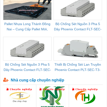
Pallet Nhựa Long Thành Đồng
Bộ Chống Sét Nguồn 3 Pha 5
Nai – Cung Cấp Pallet Mới,
Dây Phoenix Contact FLT-SEC-
C
Pallet Cũ Giá Tốt
P-T1-3S-264/50-FM - 2909589
Bộ Chống Sét Nguồn 3 Pha 5
Thiết Bị Chống Sét Lan Truyền
B
Dây Phoenix Contact FLT-SEC-
Phoenix Contact PLT-SEC-T3-
P-T1-3S-440/35-FM - 2908264
230-FM-PT - 2907928
Nhà cung cấp chuyên nghiệp