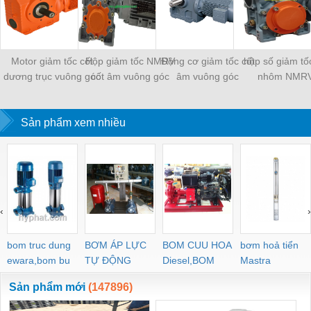
Motor giảm tốc cốt
Hộp giảm tốc NMRV
Động cơ giảm tốc cốt
hộp số giảm tố
dương trục vuông góc
cốt âm vuông góc
âm vuông góc
nhôm NMR
Sản phẩm xem nhiều
‹
›
bom truc dung
BƠM ÁP LỰC
BOM CUU HOA
bơm hoả tiển
ewara,bom bu
TỰ ĐỘNG
Diesel,BOM
Mastra
ewara
CHUA CHAY
Sản phẩm mới
(147896)