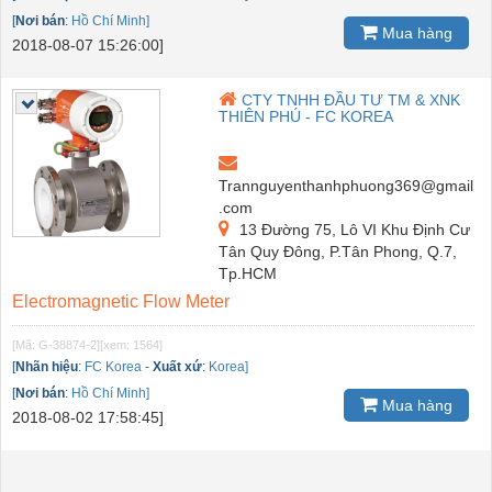
[
Nơi bán
:
Hồ Chí Minh]
Mua hàng
2018-08-07 15:26:00]
CTY TNHH ĐẦU TƯ TM & XNK
THIÊN PHÚ - FC KOREA
Trannguyenthanhphuong369@gmail
.com
13 Đường 75, Lô VI Khu Định Cư
Tân Quy Đông, P.Tân Phong, Q.7,
Tp.HCM
Electromagnetic Flow Meter
[Mã: G-38874-2]
[xem: 1564]
[
Nhãn hiệu
:
FC Korea
-
Xuất xứ
:
Korea]
[
Nơi bán
:
Hồ Chí Minh]
Mua hàng
2018-08-02 17:58:45]