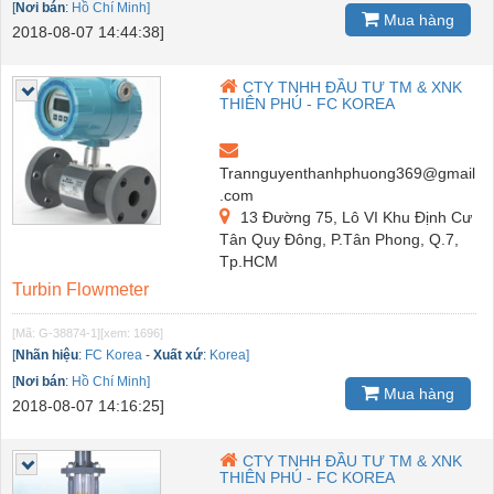
[
Nơi bán
:
Hồ Chí Minh]
Mua hàng
2018-08-07 14:44:38]
CTY TNHH ĐẦU TƯ TM & XNK
THIÊN PHÚ - FC KOREA
Trannguyenthanhphuong369@gmail
.com
13 Đường 75, Lô VI Khu Định Cư
Tân Quy Đông, P.Tân Phong, Q.7,
Tp.HCM
Turbin Flowmeter
[Mã: G-38874-1]
[xem: 1696]
[
Nhãn hiệu
:
FC Korea
-
Xuất xứ
:
Korea]
[
Nơi bán
:
Hồ Chí Minh]
Mua hàng
2018-08-07 14:16:25]
CTY TNHH ĐẦU TƯ TM & XNK
THIÊN PHÚ - FC KOREA