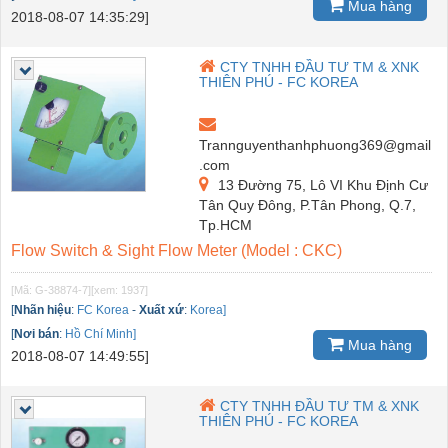
Mua hàng
2018-08-07 14:35:29]
CTY TNHH ĐẦU TƯ TM & XNK
THIÊN PHÚ - FC KOREA
Trannguyenthanhphuong369@gmail
.com
13 Đường 75, Lô VI Khu Định Cư
Tân Quy Đông, P.Tân Phong, Q.7,
Tp.HCM
Flow Switch & Sight Flow Meter (Model : CKC)
[Mã: G-38874-7]
[xem: 1937]
[
Nhãn hiệu
:
FC Korea
-
Xuất xứ
:
Korea]
[
Nơi bán
:
Hồ Chí Minh]
Mua hàng
2018-08-07 14:49:55]
CTY TNHH ĐẦU TƯ TM & XNK
THIÊN PHÚ - FC KOREA