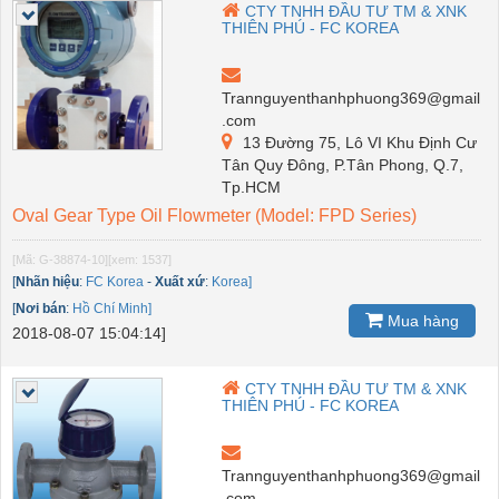
CTY TNHH ĐẦU TƯ TM & XNK
THIÊN PHÚ - FC KOREA
Trannguyenthanhphuong369@gmail
.com
13 Đường 75, Lô VI Khu Định Cư
Tân Quy Đông, P.Tân Phong, Q.7,
Tp.HCM
Oval Gear Type Oil Flowmeter (Model: FPD Series)
[Mã: G-38874-10]
[xem: 1537]
[
Nhãn hiệu
:
FC Korea
-
Xuất xứ
:
Korea]
[
Nơi bán
:
Hồ Chí Minh]
Mua hàng
2018-08-07 15:04:14]
CTY TNHH ĐẦU TƯ TM & XNK
THIÊN PHÚ - FC KOREA
Trannguyenthanhphuong369@gmail
.com