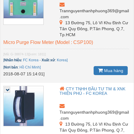
Trannguyenthanhphuong369@gmail
.com
13 Đường 75, Lô VI Khu Định Cư
Tân Quy Đông, P.Tân Phong, Q.7,
Tp.HCM
Micro Purge Flow Meter (Model : CSP100)
[Mã: G-38874-13]
[xem: 1811]
[
Nhãn hiệu
:
FC Korea
-
Xuất xứ
:
Korea]
[
Nơi bán
:
Hồ Chí Minh]
Mua hàng
2018-08-07 15:14:01]
CTY TNHH ĐẦU TƯ TM & XNK
THIÊN PHÚ - FC KOREA
Trannguyenthanhphuong369@gmail
.com
13 Đường 75, Lô VI Khu Định Cư
Tân Quy Đông, P.Tân Phong, Q.7,