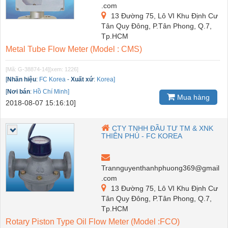
.com
13 Đường 75, Lô VI Khu Định Cư
Tân Quy Đông, P.Tân Phong, Q.7,
Tp.HCM
Metal Tube Flow Meter (Model : CMS)
[Mã: G-38874-14]
[xem: 1226]
[
Nhãn hiệu
:
FC Korea
-
Xuất xứ
:
Korea]
[
Nơi bán
:
Hồ Chí Minh]
Mua hàng
2018-08-07 15:16:10]
CTY TNHH ĐẦU TƯ TM & XNK
THIÊN PHÚ - FC KOREA
Trannguyenthanhphuong369@gmail
.com
13 Đường 75, Lô VI Khu Định Cư
Tân Quy Đông, P.Tân Phong, Q.7,
Tp.HCM
Rotary Piston Type Oil Flow Meter (Model :FCO)