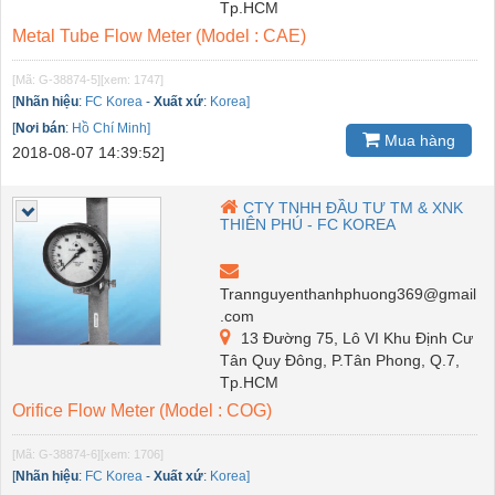
Tp.HCM
Metal Tube Flow Meter (Model : CAE)
[Mã: G-38874-5]
[xem: 1747]
[
Nhãn hiệu
:
FC Korea
-
Xuất xứ
:
Korea]
[
Nơi bán
:
Hồ Chí Minh]
Mua hàng
2018-08-07 14:39:52]
CTY TNHH ĐẦU TƯ TM & XNK
THIÊN PHÚ - FC KOREA
Trannguyenthanhphuong369@gmail
.com
13 Đường 75, Lô VI Khu Định Cư
Tân Quy Đông, P.Tân Phong, Q.7,
Tp.HCM
Orifice Flow Meter (Model : COG)
[Mã: G-38874-6]
[xem: 1706]
[
Nhãn hiệu
:
FC Korea
-
Xuất xứ
:
Korea]