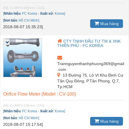
[Mã: G-38874-20]
[xem: 1222]
[
Nhãn hiệu
:
FC Korea
-
Xuất xứ
:
Korea]
[
Nơi bán
:
Hồ Chí Minh]
Mua hàng
2018-08-07 15:35:23]
CTY TNHH ĐẦU TƯ TM & XNK
THIÊN PHÚ - FC KOREA
Trannguyenthanhphuong369@gmail
.com
13 Đường 75, Lô VI Khu Định Cư
Tân Quy Đông, P.Tân Phong, Q.7,
Tp.HCM
Orifice Flow Meter (Model : CV-100)
[Mã: G-38874-15]
[xem: 1183]
[
Nhãn hiệu
:
FC Korea
-
Xuất xứ
:
Korea]
[
Nơi bán
:
Hồ Chí Minh]
Mua hàng
2018-08-07 15:17:54]