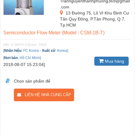
Trannguyenthanhphuong369@gmail
.com
13 Đường 75, Lô VI Khu Định Cư
Tân Quy Đông, P.Tân Phong, Q.7,
Tp.HCM
Semiconductor Flow Meter (Model : CSM-1B-T)
[Mã: G-38874-17]
[xem: 1052]
[
Nhãn hiệu
:
FC Korea
-
Xuất xứ
:
Korea]
[
Nơi bán
:
Hồ Chí Minh]
Mua hàng
2018-08-07 15:23:04]
Chọn sản phẩm để
LIÊN HỆ NHÀ CUNG CẤP