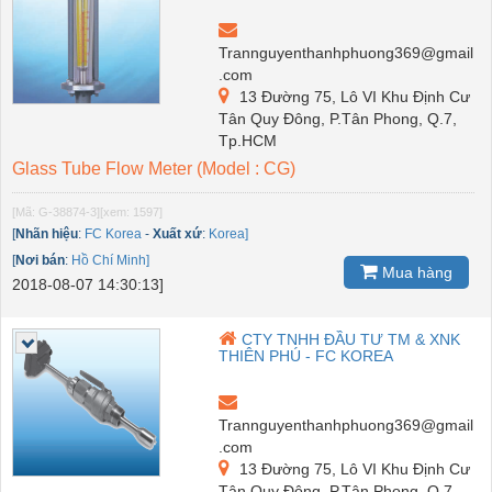
Trannguyenthanhphuong369@gmail
.com
13 Đường 75, Lô VI Khu Định Cư
Tân Quy Đông, P.Tân Phong, Q.7,
Tp.HCM
Glass Tube Flow Meter (Model : CG)
[Mã: G-38874-3]
[xem: 1597]
[
Nhãn hiệu
:
FC Korea
-
Xuất xứ
:
Korea]
[
Nơi bán
:
Hồ Chí Minh]
Mua hàng
2018-08-07 14:30:13]
CTY TNHH ĐẦU TƯ TM & XNK
THIÊN PHÚ - FC KOREA
Trannguyenthanhphuong369@gmail
.com
13 Đường 75, Lô VI Khu Định Cư
Tân Quy Đông, P.Tân Phong, Q.7,