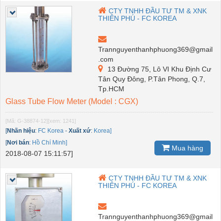
CTY TNHH ĐẦU TƯ TM & XNK
THIÊN PHÚ - FC KOREA
Trannguyenthanhphuong369@gmail
.com
13 Đường 75, Lô VI Khu Định Cư
Tân Quy Đông, P.Tân Phong, Q.7,
Tp.HCM
Glass Tube Flow Meter (Model : CGX)
[Mã: G-38874-12]
[xem: 1241]
[
Nhãn hiệu
:
FC Korea
-
Xuất xứ
:
Korea]
[
Nơi bán
:
Hồ Chí Minh]
Mua hàng
2018-08-07 15:11:57]
CTY TNHH ĐẦU TƯ TM & XNK
THIÊN PHÚ - FC KOREA
Trannguyenthanhphuong369@gmail