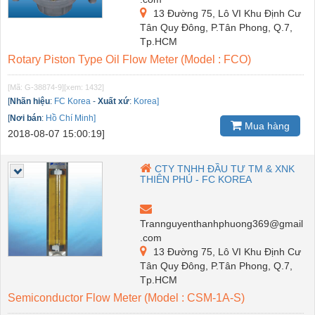
13 Đường 75, Lô VI Khu Định Cư
Tân Quy Đông, P.Tân Phong, Q.7,
Tp.HCM
Rotary Piston Type Oil Flow Meter (Model : FCO)
[Mã: G-38874-9]
[xem: 1432]
[
Nhãn hiệu
:
FC Korea
-
Xuất xứ
:
Korea]
[
Nơi bán
:
Hồ Chí Minh]
Mua hàng
2018-08-07 15:00:19]
CTY TNHH ĐẦU TƯ TM & XNK
THIÊN PHÚ - FC KOREA
Trannguyenthanhphuong369@gmail
.com
13 Đường 75, Lô VI Khu Định Cư
Tân Quy Đông, P.Tân Phong, Q.7,
Tp.HCM
Semiconductor Flow Meter (Model : CSM-1A-S)