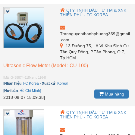
CTY TNHH ĐẦU TƯ TM & XNK
THIÊN PHÚ - FC KOREA
Trannguyenthanhphuong369@gmail
.com
13 Đường 75, Lô VI Khu Định Cư
Tân Quy Đông, P.Tân Phong, Q.7,
Tp.HCM
Ultrasonic Flow Meter (Model : CU-100)
[Mã: G-38874-11]
[xem: 1164]
[
Nhãn hiệu
:
FC Korea
-
Xuất xứ
:
Korea]
[
Nơi bán
:
Hồ Chí Minh]
Mua hàng
2018-08-07 15:09:38]
CTY TNHH ĐẦU TƯ TM & XNK
THIÊN PHÚ - FC KOREA