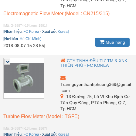
Tp.HCM
Electromagnetic Flow Meter (Model : CN215/315)
[Mã: G-38874-19]
[xem: 1591]
[
Nhãn hiệu
:
FC Korea
-
Xuất xứ
:
Korea]
[
Nơi bán
:
Hồ Chí Minh]
Mua hàng
2018-08-07 15:28:55]
CTY TNHH ĐẦU TƯ TM & XNK
THIÊN PHÚ - FC KOREA
Trannguyenthanhphuong369@gmail
.com
13 Đường 75, Lô VI Khu Định Cư
Tân Quy Đông, P.Tân Phong, Q.7,
Tp.HCM
Turbine Flow Meter (Model : TGFE)
[Mã: G-38874-18]
[xem: 1567]
[
Nhãn hiệu
:
FC Korea
-
Xuất xứ
:
Korea]