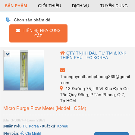
SẢN PHẨM
GIỚI THIỆU
DỊCH VỤ
TUYỂN DỤNG
Chọn sản phẩm để
LIÊN HỆ NHÀ CUNG
CẤP
CTY TNHH ĐẦU TƯ TM & XNK
THIÊN PHÚ - FC KOREA
Trannguyenthanhphuong369@gmail
.com
13 Đường 75, Lô VI Khu Định Cư
Tân Quy Đông, P.Tân Phong, Q.7,
Tp.HCM
Micro Purge Flow Meter (Model : CSM)
[Mã: G-38874-4]
[xem: 2167]
[
Nhãn hiệu
:
FC Korea
-
Xuất xứ
:
Korea]
[
Nơi bán
:
Hồ Chí Minh]