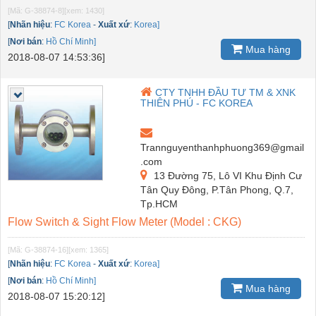
[Mã: G-38874-8]
[xem: 1430]
[
Nhãn hiệu
:
FC Korea
-
Xuất xứ
:
Korea]
[
Nơi bán
:
Hồ Chí Minh]
Mua hàng
2018-08-07 14:53:36]
CTY TNHH ĐẦU TƯ TM & XNK
THIÊN PHÚ - FC KOREA
Trannguyenthanhphuong369@gmail
.com
13 Đường 75, Lô VI Khu Định Cư
Tân Quy Đông, P.Tân Phong, Q.7,
Tp.HCM
Flow Switch & Sight Flow Meter (Model : CKG)
[Mã: G-38874-16]
[xem: 1365]
[
Nhãn hiệu
:
FC Korea
-
Xuất xứ
:
Korea]
[
Nơi bán
:
Hồ Chí Minh]
Mua hàng
2018-08-07 15:20:12]