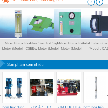
‹
›
Micro Purge Flow
Flow Switch & Sight
Micro Purge Flow
Metal Tube Flow
Meter (Model : CSM)
Flow Meter (Model :
Meter (Model :
(Model : CA
CKC)
CSP100)
Sản phẩm xem nhiều
‹
›
bom truc dung
BƠM ÁP LỰC
BOM CUU HOA
bơm hoả tiển