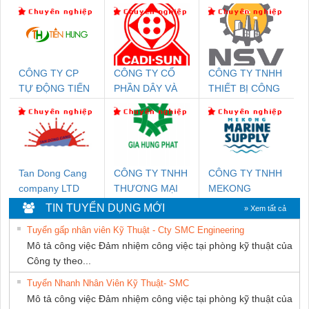
CÔNG TY CP
CÔNG TY CỔ
CÔNG TY TNHH
TỰ ĐỘNG TIẾN
PHẦN DÂY VÀ
THIẾT BỊ CÔNG
HƯNG
CÁP ĐIỆN
NGHIỆP NIHON
THƯỢNG ĐÌNH
SETSUBI VIỆT
NAM
Tan Dong Cang
CÔNG TY TNHH
CÔNG TY TNHH
company LTD
THƯƠNG MẠI
MEKONG
DỊCH VỤ KỸ
MARINE
TIN TUYỂN DỤNG MỚI
» Xem tất cả
THUẬT ĐIỆN CƠ
SUPPLY
Tuyển gấp nhân viên Kỹ Thuật - Cty SMC Engineering
GIA HƯNG
Mô tả công việc Đảm nhiệm công việc tại phòng kỹ thuật của
PHÁT
Công ty theo...
Tuyển Nhanh Nhân Viên Kỹ Thuật- SMC
Mô tả công việc Đảm nhiệm công việc tại phòng kỹ thuật của