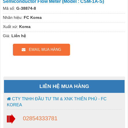
Semiconductor Flow Meter (Model : CSM-1A-S)
Mã số:
G-38874-8
Nhãn hiệu:
FC Korea
Xuất xứ:
Korea
Giá:
Liên hệ
EMAIL MUA HÀNG
LIÊN HỆ MUA HÀNG
CTY TNHH ĐẦU TƯ TM & XNK THIÊN PHÚ - FC
KOREA
02854333781