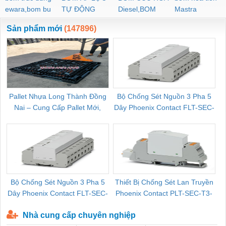
ewara,bom bu
TỰ ĐỘNG
Diesel,BOM
Mastra
ewara
CHUA CHAY
Sản phẩm mới
(147896)
Pallet Nhựa Long Thành Đồng
Bộ Chống Sét Nguồn 3 Pha 5
Nai – Cung Cấp Pallet Mới,
Dây Phoenix Contact FLT-SEC-
C
Pallet Cũ Giá Tốt
P-T1-3S-264/50-FM - 2909589
Bộ Chống Sét Nguồn 3 Pha 5
Thiết Bị Chống Sét Lan Truyền
B
Dây Phoenix Contact FLT-SEC-
Phoenix Contact PLT-SEC-T3-
P-T1-3S-440/35-FM - 2908264
230-FM-PT - 2907928
Nhà cung cấp chuyên nghiệp