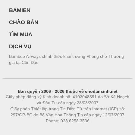
BAMIEN
CHÀO BÁN
TÌM MUA
DỊCH VỤ
Bamboo Airways chính thức khai trương Phòng chờ Thương
gia tại Côn Đảo
Bản quyền 2006 - 2026 thuộc về chodansinh.net
Giấy phép đăng ký Kinh doanh số: 4102048591 do Sở Kế Hoạch
và Đầu Tư cấp ngày 28/03/2007
Giấy phép Thiết lập trang Tin Điện Tử trên Internet (ICP) số:
297/GP-BC do Bộ Văn Hóa Thông Tin cấp ngày 12/07/2007
Phone: 028.6258.3536
Phòng trọ
|
https://bdsgroup.vn
https://kqxs123.com