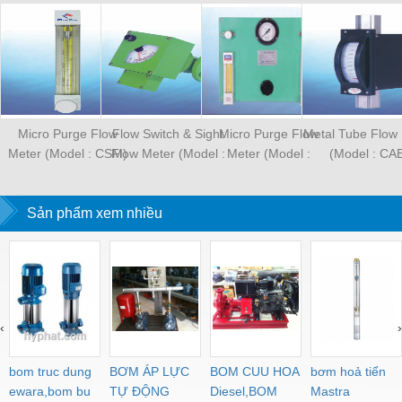
Micro Purge Flow
Flow Switch & Sight
Micro Purge Flow
Metal Tube Flow
Meter (Model : CSM)
Flow Meter (Model :
Meter (Model :
(Model : CA
CKC)
CSP100)
Sản phẩm xem nhiều
‹
›
bom truc dung
BƠM ÁP LỰC
BOM CUU HOA
bơm hoả tiển
ewara,bom bu
TỰ ĐỘNG
Diesel,BOM
Mastra