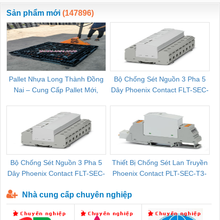
ewara
CHUA CHAY
Sản phẩm mới
(147896)
Pallet Nhựa Long Thành Đồng
Bộ Chống Sét Nguồn 3 Pha 5
Nai – Cung Cấp Pallet Mới,
Dây Phoenix Contact FLT-SEC-
C
Pallet Cũ Giá Tốt
P-T1-3S-264/50-FM - 2909589
Bộ Chống Sét Nguồn 3 Pha 5
Thiết Bị Chống Sét Lan Truyền
B
Dây Phoenix Contact FLT-SEC-
Phoenix Contact PLT-SEC-T3-
P-T1-3S-440/35-FM - 2908264
230-FM-PT - 2907928
Nhà cung cấp chuyên nghiệp