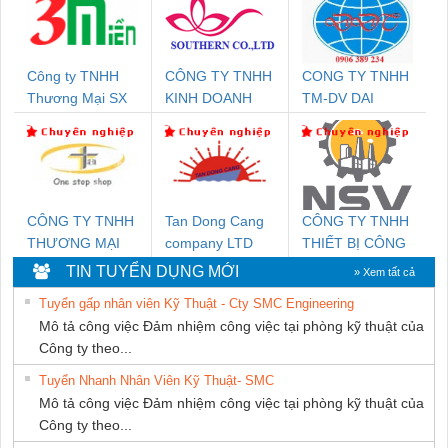
Công ty TNHH
CÔNG TY TNHH
CONG TY TNHH
Thương Mại SX
KINH DOANH
TM-DV DAI
Ba Miền
DỊCH VỤ XNK
DONG THANH
PHƯƠNG NAM
CÔNG TY TNHH
Tan Dong Cang
CÔNG TY TNHH
THƯƠNG MẠI
company LTD
THIẾT BỊ CÔNG
THIÊN ÂN VIỆT
NGHIỆP NIHON
TIN TUYỂN DỤNG MỚI
» Xem tất cả
NAM
SETSUBI VIỆT
Tuyển gấp nhân viên Kỹ Thuật - Cty SMC Engineering
NAM
Mô tả công việc Đảm nhiệm công việc tại phòng kỹ thuật của
Công ty theo...
Tuyển Nhanh Nhân Viên Kỹ Thuật- SMC
Mô tả công việc Đảm nhiệm công việc tại phòng kỹ thuật của
Công ty theo...