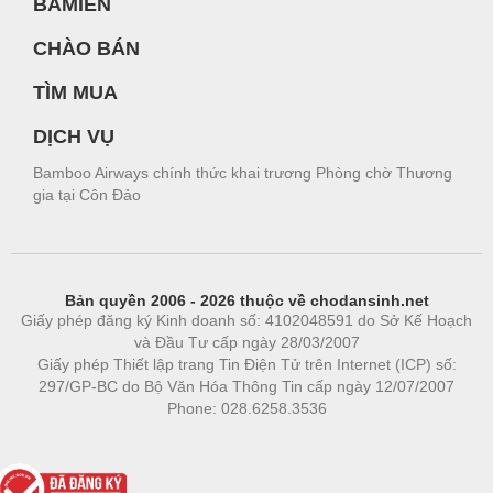
BAMIEN
CHÀO BÁN
TÌM MUA
DỊCH VỤ
Bamboo Airways chính thức khai trương Phòng chờ Thương
gia tại Côn Đảo
Bản quyền 2006 - 2026 thuộc về chodansinh.net
Giấy phép đăng ký Kinh doanh số: 4102048591 do Sở Kế Hoạch
và Đầu Tư cấp ngày 28/03/2007
Giấy phép Thiết lập trang Tin Điện Tử trên Internet (ICP) số:
297/GP-BC do Bộ Văn Hóa Thông Tin cấp ngày 12/07/2007
Phone: 028.6258.3536
Phòng trọ
|
https://bdsgroup.vn
https://kqxs123.com