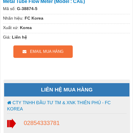
Metal Tube Flow Meter (Model : CAE)
Mã số:
G-38874-5
Nhãn hiệu:
FC Korea
Xuất xứ:
Korea
Giá:
Liên hệ
EMAIL MUA HÀNG
LIÊN HỆ MUA HÀNG
CTY TNHH ĐẦU TƯ TM & XNK THIÊN PHÚ - FC
KOREA
02854333781