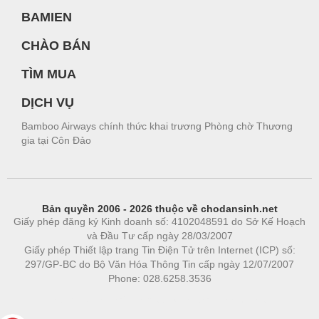
BAMIEN
CHÀO BÁN
TÌM MUA
DỊCH VỤ
Bamboo Airways chính thức khai trương Phòng chờ Thương
gia tại Côn Đảo
Bản quyền 2006 - 2026 thuộc về chodansinh.net
Giấy phép đăng ký Kinh doanh số: 4102048591 do Sở Kế Hoạch
và Đầu Tư cấp ngày 28/03/2007
Giấy phép Thiết lập trang Tin Điện Tử trên Internet (ICP) số:
297/GP-BC do Bộ Văn Hóa Thông Tin cấp ngày 12/07/2007
Phone: 028.6258.3536
Phòng trọ
|
https://bdsgroup.vn
https://kqxs123.com