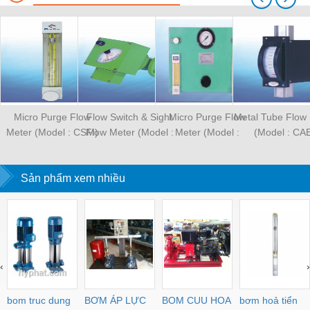
Micro Purge Flow
Flow Switch & Sight
Micro Purge Flow
Metal Tube Flow
Meter (Model : CSM)
Flow Meter (Model :
Meter (Model :
(Model : CA
CKC)
CSP100)
Sản phẩm xem nhiều
‹
›
bom truc dung
BƠM ÁP LỰC
BOM CUU HOA
bơm hoả tiển