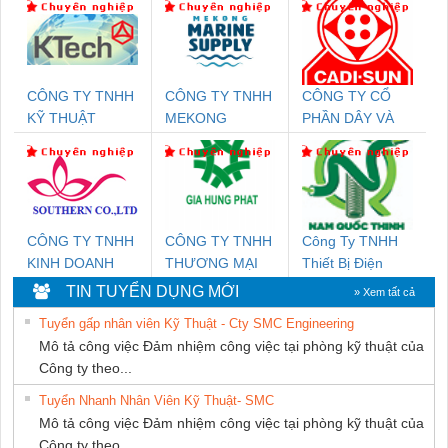
CÔNG TY TNHH
CÔNG TY TNHH
CÔNG TY CỔ
KỸ THUẬT
MEKONG
PHẦN DÂY VÀ
KTECH VIỆT
MARINE
CÁP ĐIỆN
NAM
SUPPLY
THƯỢNG ĐÌNH
CÔNG TY TNHH
CÔNG TY TNHH
Công Ty TNHH
KINH DOANH
THƯƠNG MẠI
Thiết Bị Điện
DỊCH VỤ XNK
DỊCH VỤ KỸ
Nam Quốc Thịnh
TIN TUYỂN DỤNG MỚI
» Xem tất cả
PHƯƠNG NAM
THUẬT ĐIỆN CƠ
Tuyển gấp nhân viên Kỹ Thuật - Cty SMC Engineering
GIA HƯNG
Mô tả công việc Đảm nhiệm công việc tại phòng kỹ thuật của
PHÁT
Công ty theo...
Tuyển Nhanh Nhân Viên Kỹ Thuật- SMC
Mô tả công việc Đảm nhiệm công việc tại phòng kỹ thuật của
Công ty theo...