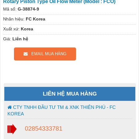
Rotary Piston Type Oil Flow Meter (Model : FCO)
Mã số:
G-38874-9
Nhãn hiệu:
FC Korea
Xuất xứ:
Korea
Giá:
Liên hệ
EMAIL MUA HÀNG
LIÊN HỆ MUA HÀNG
CTY TNHH ĐẦU TƯ TM & XNK THIÊN PHÚ - FC
KOREA
02854333781