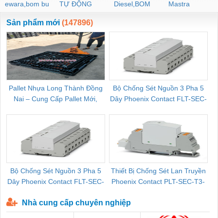
ewara,bom bu
TỰ ĐỘNG
Diesel,BOM
Mastra
ewara
CHUA CHAY
Sản phẩm mới
(147896)
Pallet Nhựa Long Thành Đồng
Bộ Chống Sét Nguồn 3 Pha 5
Nai – Cung Cấp Pallet Mới,
Dây Phoenix Contact FLT-SEC-
C
Pallet Cũ Giá Tốt
P-T1-3S-264/50-FM - 2909589
Bộ Chống Sét Nguồn 3 Pha 5
Thiết Bị Chống Sét Lan Truyền
B
Dây Phoenix Contact FLT-SEC-
Phoenix Contact PLT-SEC-T3-
P-T1-3S-440/35-FM - 2908264
230-FM-PT - 2907928
Nhà cung cấp chuyên nghiệp