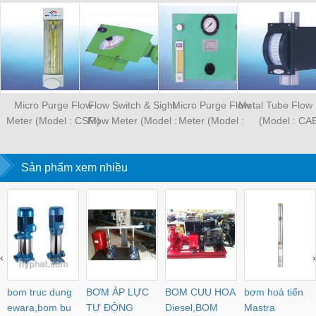
Micro Purge Flow
Flow Switch & Sight
Micro Purge Flow
Metal Tube Flow
Meter (Model : CSM)
Flow Meter (Model :
Meter (Model :
(Model : CA
CKC)
CSP100)
Sản phẩm xem nhiều
‹
›
bom truc dung
BƠM ÁP LỰC
BOM CUU HOA
bơm hoả tiển
ewara,bom bu
TỰ ĐỘNG
Diesel,BOM
Mastra