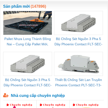
ewara
CHUA CHAY
Sản phẩm mới
(147896)
Pallet Nhựa Long Thành Đồng
Bộ Chống Sét Nguồn 3 Pha 5
Nai – Cung Cấp Pallet Mới,
Dây Phoenix Contact FLT-SEC-
C
Pallet Cũ Giá Tốt
P-T1-3S-264/50-FM - 2909589
Bộ Chống Sét Nguồn 3 Pha 5
Thiết Bị Chống Sét Lan Truyền
B
Dây Phoenix Contact FLT-SEC-
Phoenix Contact PLT-SEC-T3-
P-T1-3S-440/35-FM - 2908264
230-FM-PT - 2907928
Nhà cung cấp chuyên nghiệp