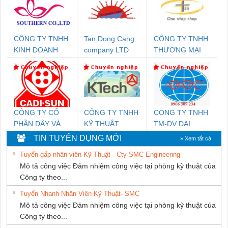
CÔNG TY TNHH
Tan Dong Cang
CÔNG TY TNHH
KINH DOANH
company LTD
THƯƠNG MẠI
DỊCH VỤ XNK
THIÊN ÂN VIỆT
PHƯƠNG NAM
NAM
CÔNG TY CỔ
CÔNG TY TNHH
CONG TY TNHH
PHẦN DÂY VÀ
KỸ THUẬT
TM-DV DAI
CÁP ĐIỆN
KTECH VIỆT
DONG THANH
TIN TUYỂN DỤNG MỚI
» Xem tất cả
THƯỢNG ĐÌNH
NAM
Tuyển gấp nhân viên Kỹ Thuật - Cty SMC Engineering
Mô tả công việc Đảm nhiệm công việc tại phòng kỹ thuật của
Công ty theo...
Tuyển Nhanh Nhân Viên Kỹ Thuật- SMC
Mô tả công việc Đảm nhiệm công việc tại phòng kỹ thuật của
Công ty theo...