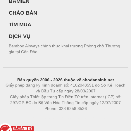
BAMIEN
CHÀO BÁN
TÌM MUA
DỊCH VỤ
Bamboo Airways chính thức khai trương Phòng chờ Thương
gia tại Côn Đảo
Bản quyền 2006 - 2026 thuộc về chodansinh.net
Giấy phép đăng ký Kinh doanh số: 4102048591 do Sở Kế Hoạch
và Đầu Tư cấp ngày 28/03/2007
Giấy phép Thiết lập trang Tin Điện Tử trên Internet (ICP) số:
297/GP-BC do Bộ Văn Hóa Thông Tin cấp ngày 12/07/2007
Phone: 028.6258.3536
Phòng trọ
|
https://bdsgroup.vn
https://kqxs123.com