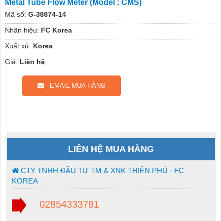
Metal Tube Flow Meter (Model : CMS)
Mã số:
G-38874-14
Nhãn hiệu:
FC Korea
Xuất xứ:
Korea
Giá:
Liên hệ
EMAIL MUA HÀNG
LIÊN HỆ MUA HÀNG
CTY TNHH ĐẦU TƯ TM & XNK THIÊN PHÚ - FC
KOREA
02854333781