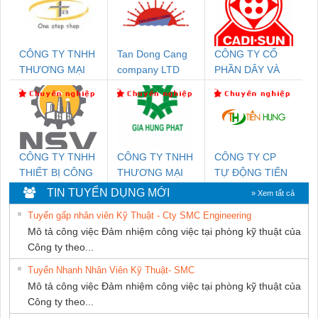
CÔNG TY TNHH
Tan Dong Cang
CÔNG TY CỔ
THƯƠNG MẠI
company LTD
PHẦN DÂY VÀ
THIÊN ÂN VIỆT
CÁP ĐIỆN
NAM
THƯỢNG ĐÌNH
CÔNG TY TNHH
CÔNG TY TNHH
CÔNG TY CP
THIẾT BỊ CÔNG
THƯƠNG MẠI
TỰ ĐỘNG TIẾN
NGHIỆP NIHON
DỊCH VỤ KỸ
HƯNG
TIN TUYỂN DỤNG MỚI
» Xem tất cả
SETSUBI VIỆT
THUẬT ĐIỆN CƠ
Tuyển gấp nhân viên Kỹ Thuật - Cty SMC Engineering
NAM
GIA HƯNG
Mô tả công việc Đảm nhiệm công việc tại phòng kỹ thuật của
PHÁT
Công ty theo...
Tuyển Nhanh Nhân Viên Kỹ Thuật- SMC
Mô tả công việc Đảm nhiệm công việc tại phòng kỹ thuật của
Công ty theo...