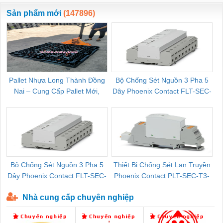
ewara
CHUA CHAY
Sản phẩm mới
(147896)
Pallet Nhựa Long Thành Đồng
Bộ Chống Sét Nguồn 3 Pha 5
Nai – Cung Cấp Pallet Mới,
Dây Phoenix Contact FLT-SEC-
C
Pallet Cũ Giá Tốt
P-T1-3S-264/50-FM - 2909589
Bộ Chống Sét Nguồn 3 Pha 5
Thiết Bị Chống Sét Lan Truyền
B
Dây Phoenix Contact FLT-SEC-
Phoenix Contact PLT-SEC-T3-
P-T1-3S-440/35-FM - 2908264
230-FM-PT - 2907928
Nhà cung cấp chuyên nghiệp