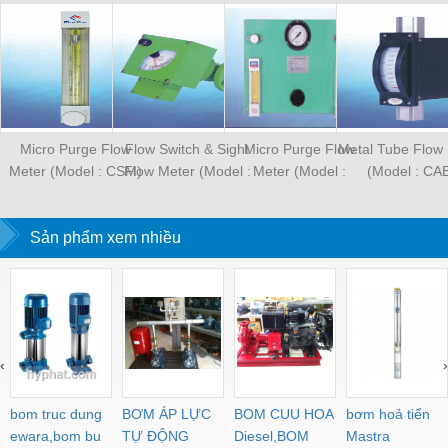
Micro Purge Flow
Flow Switch & Sight
Micro Purge Flow
Metal Tube Flow
Meter (Model : CSM)
Flow Meter (Model :
Meter (Model :
(Model : CA
CKC)
CSP100)
Sản phẩm xem nhiều
‹
›
bom truc dung
BƠM ÁP LỰC
BOM CUU HOA
bơm hoả tiển
ewara,bom bu
TỰ ĐỘNG
Diesel,BOM
Mastra