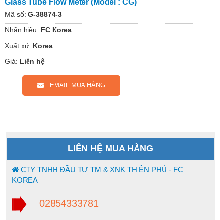
Glass Tube Flow Meter (Model : CG)
Mã số:
G-38874-3
Nhãn hiệu:
FC Korea
Xuất xứ:
Korea
Giá:
Liên hệ
EMAIL MUA HÀNG
LIÊN HỆ MUA HÀNG
CTY TNHH ĐẦU TƯ TM & XNK THIÊN PHÚ - FC
KOREA
02854333781