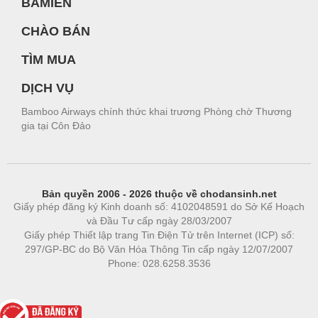
BAMIEN
CHÀO BÁN
TÌM MUA
DỊCH VỤ
Bamboo Airways chính thức khai trương Phòng chờ Thương
gia tại Côn Đảo
Bản quyền 2006 - 2026 thuộc về chodansinh.net
Giấy phép đăng ký Kinh doanh số: 4102048591 do Sở Kế Hoạch
và Đầu Tư cấp ngày 28/03/2007
Giấy phép Thiết lập trang Tin Điện Tử trên Internet (ICP) số:
297/GP-BC do Bộ Văn Hóa Thông Tin cấp ngày 12/07/2007
Phone: 028.6258.3536
Phòng trọ
|
https://bdsgroup.vn
https://kqxs123.com