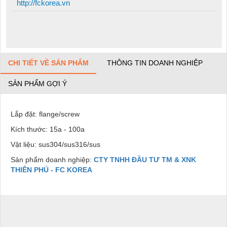
http://fckorea.vn
CHI TIẾT VỀ SẢN PHẨM
THÔNG TIN DOANH NGHIỆP
SẢN PHẨM GỢI Ý
Lắp đặt: flange/screw
Kích thước: 15a - 100a
Vật liệu: sus304/sus316/sus
Sản phẩm doanh nghiệp:
CTY TNHH ĐẦU TƯ TM & XNK
THIÊN PHÚ - FC KOREA