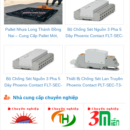
Pallet Nhựa Long Thành Đồng
Bộ Chống Sét Nguồn 3 Pha 5
Nai – Cung Cấp Pallet Mới,
Dây Phoenix Contact FLT-SEC-
C
Pallet Cũ Giá Tốt
P-T1-3S-264/50-FM - 2909589
Bộ Chống Sét Nguồn 3 Pha 5
Thiết Bị Chống Sét Lan Truyền
B
Dây Phoenix Contact FLT-SEC-
Phoenix Contact PLT-SEC-T3-
P-T1-3S-440/35-FM - 2908264
230-FM-PT - 2907928
Nhà cung cấp chuyên nghiệp