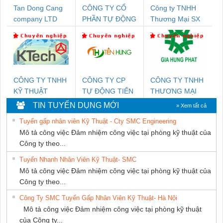
Tan Dong Cang
CÔNG TY CỔ
Công ty TNHH
company LTD
PHẦN TỰ ĐỘNG
Thương Mại SX
TIẾN HƯNG
Ba Miền
CÔNG TY TNHH
CÔNG TY CP
CÔNG TY TNHH
KỸ THUẬT
TỰ ĐỘNG TIẾN
THƯƠNG MẠI
KTECH VIỆT
HƯNG
DỊCH VỤ KỸ
TIN TUYỂN DỤNG MỚI
» Xem tất cả
NAM
THUẬT ĐIỆN CƠ
Tuyển gấp nhân viên Kỹ Thuật - Cty SMC Engineering
GIA HƯNG
Mô tả công việc Đảm nhiệm công việc tại phòng kỹ thuật của
PHÁT
Công ty theo...
Tuyển Nhanh Nhân Viên Kỹ Thuật- SMC
Mô tả công việc Đảm nhiệm công việc tại phòng kỹ thuật của
Công ty theo...
Công Ty SMC Tuyển Gấp Nhân Viên Kỹ Thuật- Hà Nội
Mô tả công việc Đảm nhiệm công việc tại phòng kỹ thuật
của Công ty...