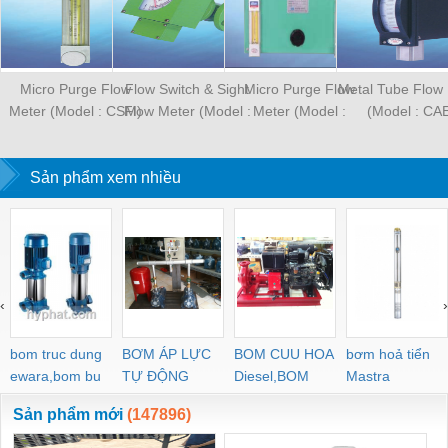
Micro Purge Flow
Flow Switch & Sight
Micro Purge Flow
Metal Tube Flow
Meter (Model : CSM)
Flow Meter (Model :
Meter (Model :
(Model : CA
CKC)
CSP100)
Sản phẩm xem nhiều
‹
›
bom truc dung
BƠM ÁP LỰC
BOM CUU HOA
bơm hoả tiển
ewara,bom bu
TỰ ĐỘNG
Diesel,BOM
Mastra
ewara
CHUA CHAY
Sản phẩm mới
(147896)